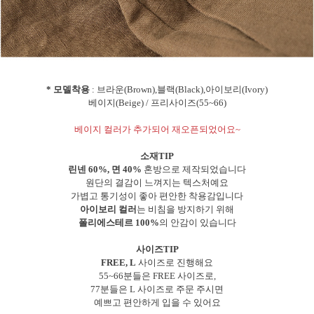
* 모델착용
: 브라운(Brown),블랙(Black),아이보리(Ivory)
베이지(Beige) / 프리사이즈(55~66)
베이지 컬러가 추가되어 재오픈되었어요~
소재TIP
린넨 60%, 면 40%
혼방으로 제작되었습니다
원단의 결감이 느껴지는 텍스처예요
가볍고 통기성이 좋아 편안한 착용감입니다
아이보리 컬러
는 비침을 방지하기 위해
폴리에스테르 100%
의 안감이 있습니다
사이즈TIP
FREE, L
사이즈로 진행해요
55~66분들은 FREE 사이즈로,
77분들은 L 사이즈로 주문 주시면
예쁘고 편안하게 입을 수 있어요