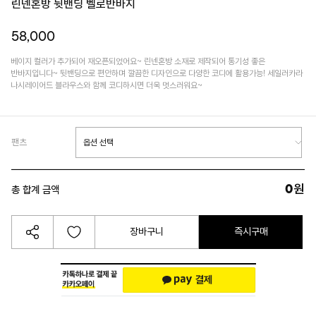
린넨혼방 뒷밴딩 벨로반바지
58,000
베이지 컬러가 추가되어 재오픈되었어요~ 린넨혼방 소재로 제작되어 통기성 좋은
반바지입니다~ 뒷밴딩으로 편안하며 깔끔한 디자인으로 다양한 코디에 활용가능! 세일러카라
나시레이어드 블라우스와 함께 코디하시면 더욱 멋스러워요~
팬츠
0
원
총 합계 금액
장바구니
즉시구매