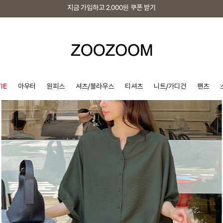
지금 가입하고
2,000원
쿠폰 받기
지금 가입하고
2,000원
쿠폰 받기
IE
아우터
원피스
셔츠/블라우스
티셔츠
니트/가디건
팬츠