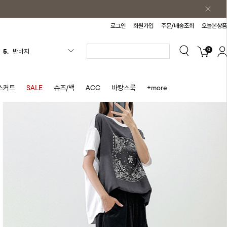
로그인
회원가입
주문/배송조회
오늘본상품
5.
반바지
0
6.
여름티
7.
가디건
스커트
SALE
슈즈/백
ACC
바캉스룩
+more
8.
셔츠
9.
청치마
10.
바스락원피스
1.
원피스
2.
블라우스
3.
나시
4.
스커트