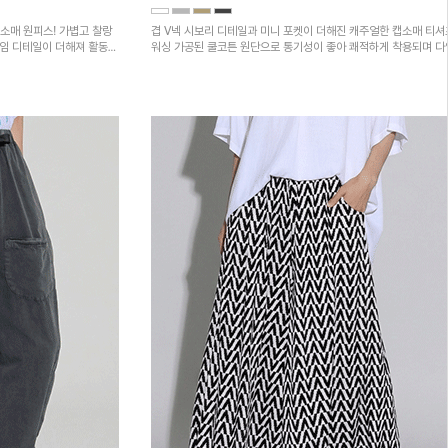
소매 원피스! 가볍고 찰랑
겹 V넥 시보리 디테일과 미니 포켓이 더해진 캐주얼한 캡소매 티셔
트임 디테일이 더해져 활동성
워싱 가공된 쿨코튼 원단으로 통기성이 좋아 쾌적하게 착용되며 
하의와 매치하기 좋은 아이템입니다~