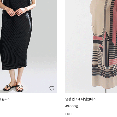
매원피스
냉감 캡소매 나염원피스
49,000원
FREE