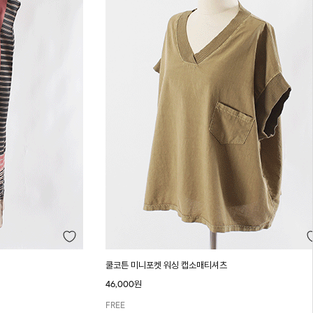
쿨코튼 미니포켓 워싱 캡소매티셔츠
46,000원
FREE