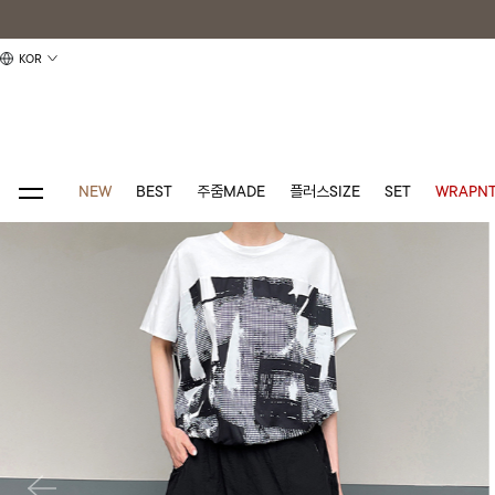
KOR
NEW
BEST
주줌MADE
플러스SIZE
SET
WRAPNT