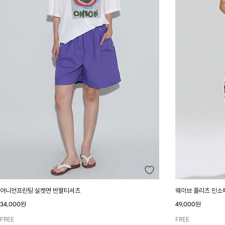
어니언프린팅 실켓면 반팔티셔츠
웨이브 플리츠 민소
34,000원
49,000원
FREE
FREE