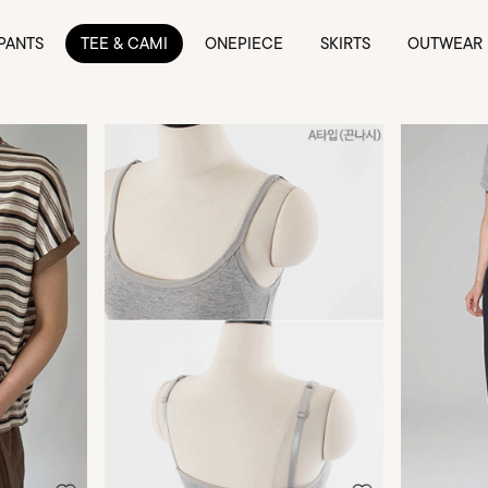
PANTS
TEE & CAMI
ONEPIECE
SKIRTS
OUTWEAR