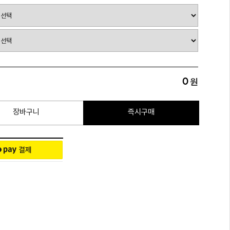
0
원
장바구니
즉시구매