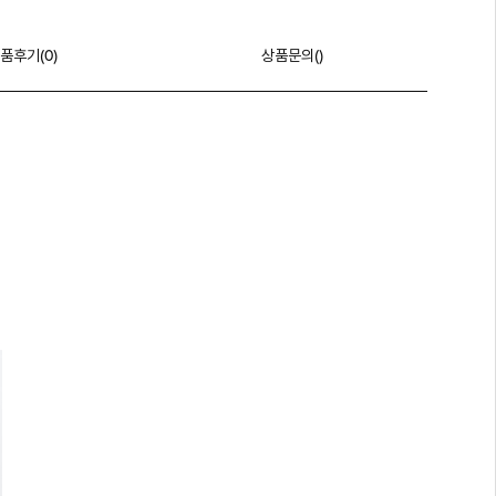
품후기(
0
)
상품문의()