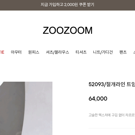
지금 가입하고
2,000원
쿠폰 받기
지금 가입하고
2,000원
쿠폰 받기
IE
아우터
원피스
셔츠/블라우스
티셔츠
니트/가디건
팬츠
52093/절개라인 
64,000
고슬한 텍스처에 구김 없이 차르르