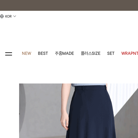
KOR
NEW
BEST
주줌MADE
플러스SIZE
SET
WRAPNT