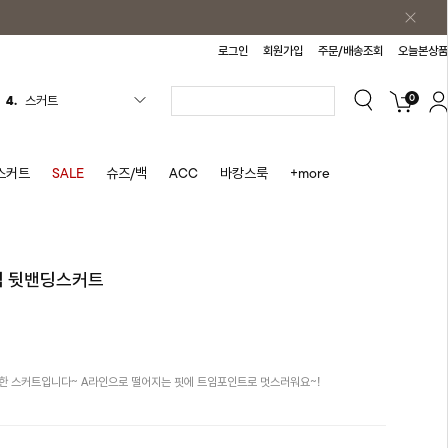
로그인
회원가입
주문/배송조회
오늘본상품
0
4.
스커트
5.
반바지
6.
여름티
스커트
SALE
슈즈/백
ACC
바캉스룩
+more
7.
가디건
8.
셔츠
9.
청치마
트임 뒷밴딩스커트
10.
바스락원피스
1.
원피스
2.
블라우스
한 스커트입니다~ A라인으로 떨어지는 핏에 트임포인트로 멋스러워요~!
3.
나시