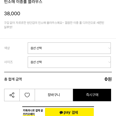
민소매 이중훌 블라우스
38,000
구김 없이 차르르한 원단감의 민소매 블라우스예요~ 깔끔한 이중 훌 디자인으로 세련된
실루엣!
색상
사이즈
0
원
총 합계 금액
장바구니
즉시구매