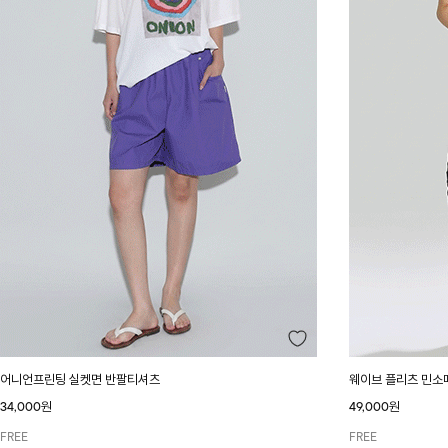
어니언프린팅 실켓면 반팔티셔츠
웨이브 플리츠 민소
34,000원
49,000원
FREE
FREE