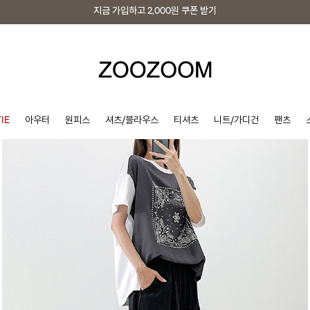
지금 가입하고
2,000원
쿠폰 받기
지금 가입하고
2,000원
쿠폰 받기
IE
아우터
원피스
셔츠/블라우스
티셔츠
니트/가디건
팬츠