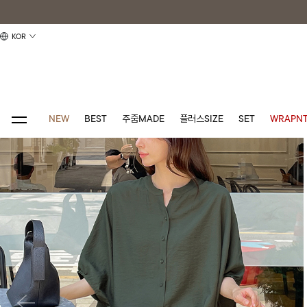
KOR
NEW
BEST
주줌MADE
플러스SIZE
SET
WRAPNT