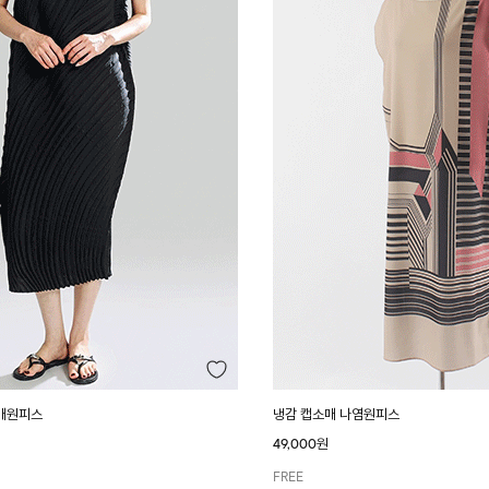
매원피스
냉감 캡소매 나염원피스
49,000원
FREE