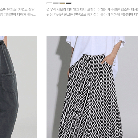
소매 원피스! 가볍고 찰랑
겹 V넥 시보리 디테일과 미니 포켓이 더해진 캐주얼한 캡소매 티셔
트임 디테일이 더해져 활동성
워싱 가공된 쿨코튼 원단으로 통기성이 좋아 쾌적하게 착용되며 
하의와 매치하기 좋은 아이템입니다~