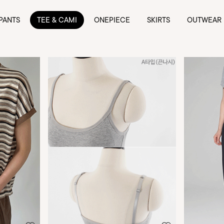
PANTS
TEE & CAMI
ONEPIECE
SKIRTS
OUTWEAR