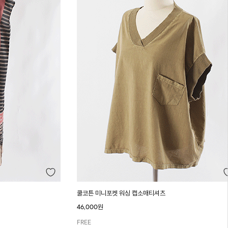
쿨코튼 미니포켓 워싱 캡소매티셔츠
46,000원
FREE