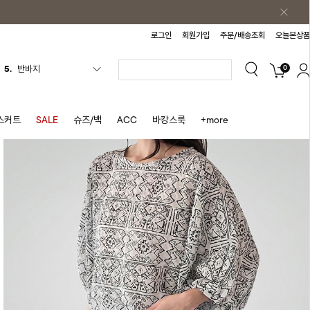
로그인
회원가입
주문/배송조회
오늘본상품
0
6.
여름티
7.
가디건
8.
셔츠
스커트
SALE
슈즈/백
ACC
바캉스룩
+more
9.
청치마
10.
바스락원피스
1.
원피스
2.
블라우스
3.
나시
4.
스커트
5.
반바지