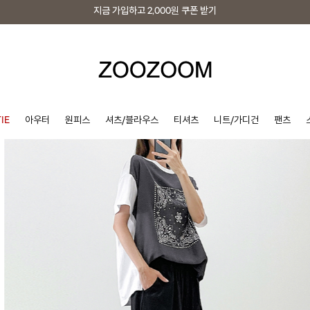
지금 가입하고
2,000원
쿠폰 받기
지금 가입하고
2,000원
쿠폰 받기
IE
아우터
원피스
셔츠/블라우스
티셔츠
니트/가디건
팬츠