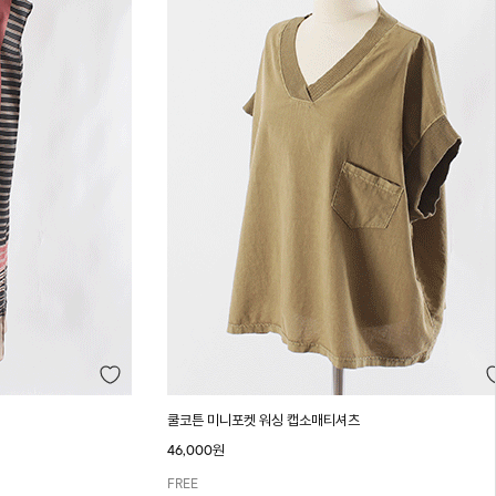
쿨코튼 미니포켓 워싱 캡소매티셔츠
46,000원
FREE