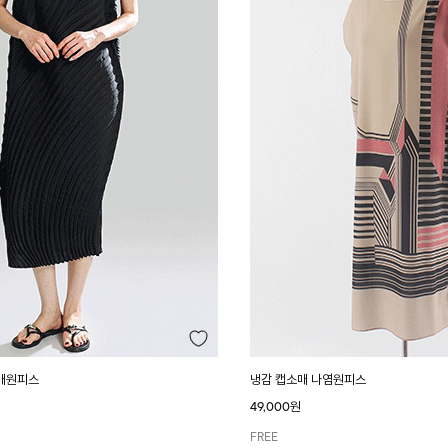
매원피스
냉감 캡소매 나염원피스
49,000원
FREE