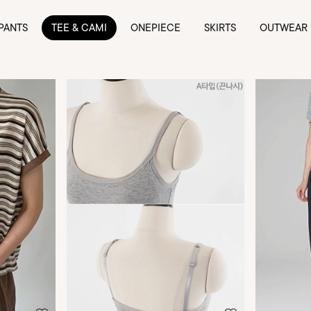
PANTS
TEE & CAMI
ONEPIECE
SKIRTS
OUTWEAR