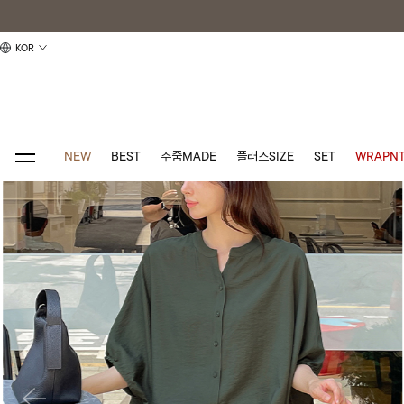
KOR
NEW
BEST
주줌MADE
플러스SIZE
SET
WRAPNT