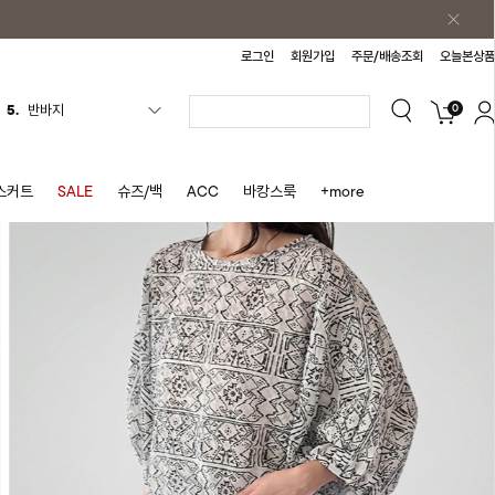
로그인
회원가입
주문/배송조회
오늘본상품
0
6.
여름티
7.
가디건
8.
셔츠
스커트
SALE
슈즈/백
ACC
바캉스룩
+more
9.
청치마
10.
바스락원피스
1.
원피스
2.
블라우스
3.
나시
4.
스커트
5.
반바지