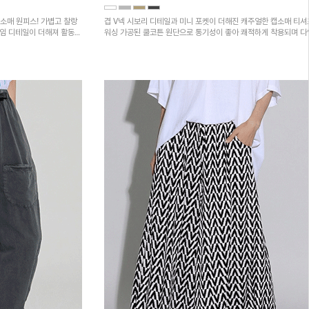
소매 원피스! 가볍고 찰랑
겹 V넥 시보리 디테일과 미니 포켓이 더해진 캐주얼한 캡소매 티셔
트임 디테일이 더해져 활동성
워싱 가공된 쿨코튼 원단으로 통기성이 좋아 쾌적하게 착용되며 
하의와 매치하기 좋은 아이템입니다~