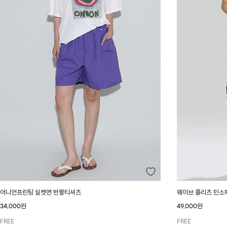
어니언프린팅 실켓면 반팔티셔츠
웨이브 플리츠 민소
34,000원
49,000원
FREE
FREE