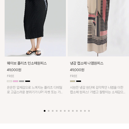
웨이브 플리츠 민소매원피스
냉감 캡소매 나염원피스
49,000원
49,000원
FREE
FREE
은은한 입체감으로 느껴지는 플리츠 디테일
시원한 냉감 원단에 감각적인 나염을 더한
로 고급스러운 분위기가 UP! 자켓 또는 가디
캡소매 원피스! 가볍고 찰랑이는 소재감으로
건과 같이 매치해도 잘 어울린답니다!
쾌적하게 착용되며, 밑단 트임 디테일이 더해
져 활동성을 높였어요~