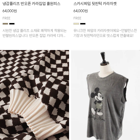
냉감플리츠 반오픈 카라집업 훌원피스
스카시짜임 뒷핀턱 카라자켓
64,000원
64,000원
FREE
FREE
시원한 냉감 플리츠 소재로 쾌적하게 착용되는
유니크한 짜임의 카라자켓이에요~언발란스한
반팔원피스입니다. 반오픈 집업 카라넥 디자인
기장과 뒷핀턱라인으로 멋스럽게 연출돼요!
이 깔끔한 포인트를 더해주며, 자연스럽게 퍼
지는 훌 실루엣이 여성스러운 분위기를 연출해
줘요~