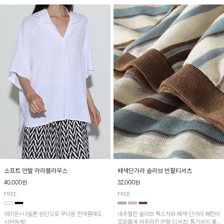
소프트 언발 카라블라우스
배색단가라 슬라브 반팔티셔츠
40,000원
32,000원
FREE
FREE
레이온+나일론 원단으로 무더운 한여름에도
내추럴한 슬라브 텍스처와 배색 단가라 패턴이
시원하게!
조화롭게 어우러진 반팔 티셔츠! 통기성이 좋