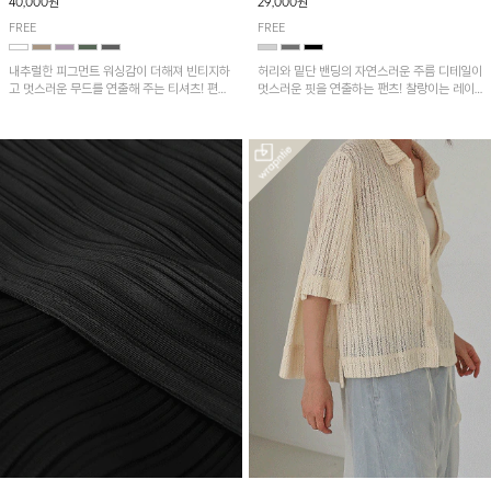
40,000원
29,000원
FREE
FREE
내추럴한 피그먼트 워싱감이 더해져 빈티지하
허리와 밑단 밴딩의 자연스러운 주름 디테일이
고 멋스러운 무드를 연출해 주는 티셔츠! 편안
멋스러운 핏을 연출하는 팬츠! 찰랑이는 레이
한 루즈핏으로 여유롭게 착용하기 좋은 아이템
온 소재로 가볍고 시원하게 착용되며, 여유로
이에요~
운 실루엣으로 활동성이 좋아 데일리 하게 즐
기기 좋은 아이템입니다~