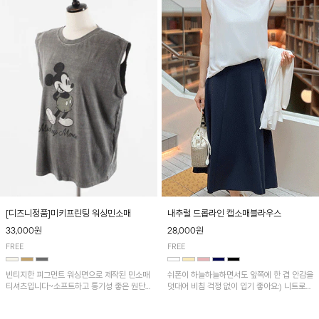
[디즈니정품]미키프린팅 워싱민소매
내추럴 드롭라인 캡소매블라우스
33,000원
28,000원
FREE
FREE
빈티지한 피그먼트 워싱면으로 제작된 민소매
쉬폰이 하늘하늘하면서도 앞쪽에 한 겹 안감을
티셔츠입니다~소프트하고 통기성 좋은 원단
덧대어 비침 걱정 없이 입기 좋아요:) 니트로
으로 편안하면서 유니크한 프린팅이 POINT!
배색된 어깨 캡소매가 자연스럽게 감싸주어 세
련된 무드를 연출 해준답니다~