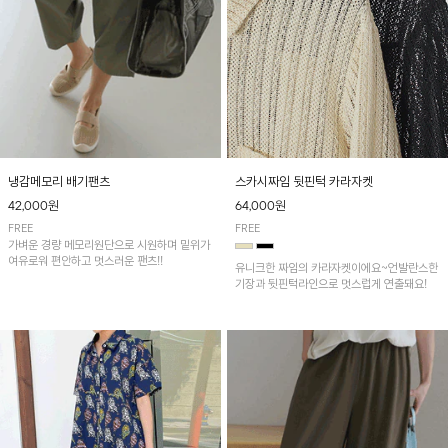
냉감메모리 배기팬츠
스카시짜임 뒷핀턱 카라자켓
42,000원
64,000원
FREE
FREE
가벼운 경량 메모리원단으로 시원하며 밑위가
여유로워 편안하고 멋스러운 팬츠!!
유니크한 짜임의 카라자켓이에요~언발란스한
기장과 뒷핀턱라인으로 멋스럽게 연출돼요!