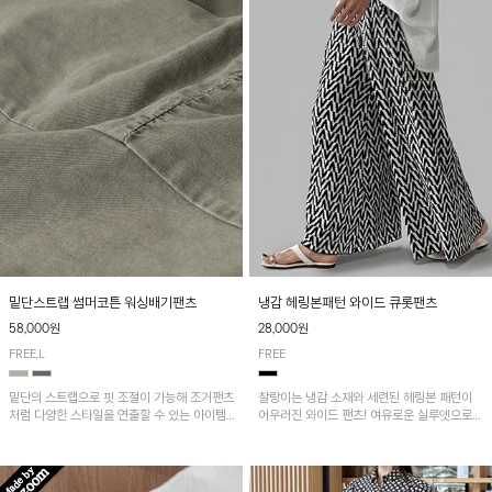
밑단스트랩 썸머코튼 워싱배기팬츠
냉감 헤링본패턴 와이드 큐롯팬츠
58,000원
28,000원
FREE,L
FREE
밑단의 스트랩으로 핏 조절이 가능해 조거팬츠
찰랑이는 냉감 소재와 세련된 헤링본 패턴이
처럼 다양한 스타일을 연출할 수 있는 아이템!
어우러진 와이드 팬츠! 여유로운 실루엣으로
허리 전체 밴딩과 스트링으로 편안한 착용감이
활동성이 뛰어나며, 가볍고 시원한 착용감으로
며, 넉넉한 포켓 디테일로 실용성을 더했어요~
한여름까지 부담 없이 즐기기 좋은 아이템입니
다.