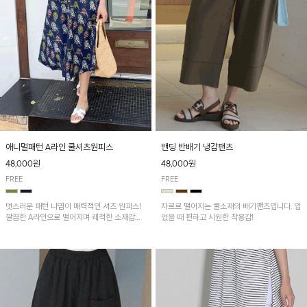
애니멀패턴 A라인 쿨셔츠원피스
밴딩 반배기 냉감팬츠
48,000원
48,000원
FREE
FREE
멋스러운 패턴 나염이 매력적인 셔츠 원피스!
차르르 떨어지는 쿨소재의 배기팬츠입니다. 입
깔끔한 A라인으로 떨어지며 쾌적한 소재감으
었을 때 편하고 시원한 착용감!
로 산뜻하게 착용돼요~