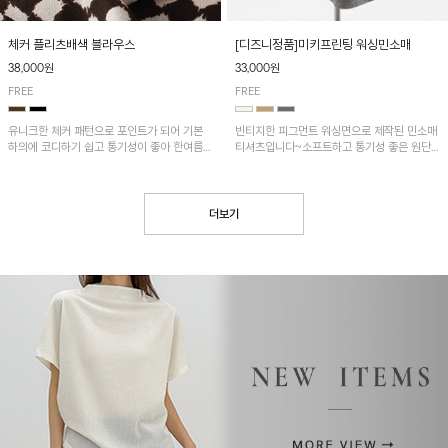
[디즈니정품]미키프린팅 워싱민소매
체커 플리츠배색 블라우스
33,000원
38,000원
FREE
FREE
빈티지한 피그먼트 워싱면으로 제작된 민소매
유니크한 체커 패턴으로 포인트가 되어 기본
티셔츠입니다~소프트하고 통기성 좋은 원단
하의에 코디하기 쉽고 통기성이 좋아 한여름에
으로 편안하면서 유니크한 프린팅이 POINT!
도 시원하게 착용하기 좋답니다~
더보기