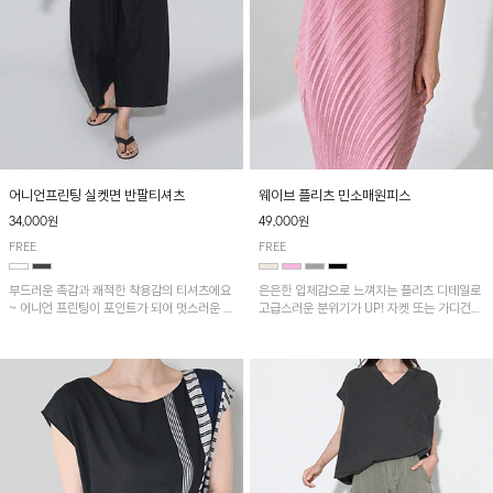
어니언프린팅 실켓면 반팔티셔츠
웨이브 플리츠 민소매원피스
34,000원
49,000원
FREE
FREE
부드러운 촉감과 쾌적한 착용감의 티셔츠에요
은은한 입체감으로 느껴지는 플리츠 디테일로
~ 어니언 프린팅이 포인트가 되어 멋스러운 아
고급스러운 분위기가 UP! 자켓 또는 가디건과
이템!!
같이 매치해도 잘 어울린답니다!