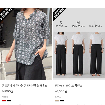
입니다! 유니크한 다트절개 포인트가 돋보이며
산뜻하게 입어보실 거예요~
뒷밴딩으로 편안하게~
텐셀혼방 패턴나염 헨리넥반팔블라우스
썸머실키 와이드 통팬츠
74,000원
68,000원
FREE
S,M,L