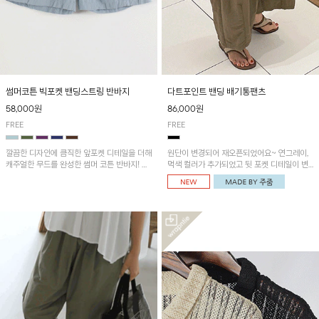
썸머코튼 빅포켓 밴딩스트링 반바지
다트포인트 밴딩 배기통팬츠
58,000원
86,000원
FREE
FREE
깔끔한 디자인에 큼직한 앞포켓 디테일을 더해
원단이 변경되어 재오픈되었어요~ 연그레이,
캐주얼한 무드를 완성한 썸머 코튼 반바지! 허
먹색 컬러가 추가되었고 뒷 포켓 디테일이 변
리 밴딩과 스트링으로 편안한 핏을 연출하며,
경되었습니다~가볍고 시원하게 착용되는 배
가볍고 쾌적한 착용감으로 여름 시즌 내내 데
기통팬츠! 허리밴딩과 여유로운 통으로 편안해
일리 하게 활용하기 좋아요~
매일 손이 자주 갈 아이템!