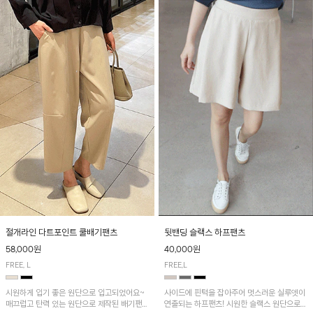
절개라인 다트포인트 쿨배기팬츠
뒷밴딩 슬랙스 하프팬츠
58,000원
40,000원
FREE, L
FREE,L
시원하게 입기 좋은 원단으로 입고되었어요~
사이드에 핀턱을 잡아주어 멋스러운 실루엣이
매끄럽고 탄력 있는 원단으로 제작된 배기팬츠
연출되는 하프팬츠! 시원한 슬랙스 원단으로