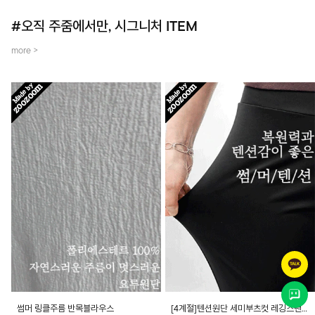
#오직 주줌에서만, 시그니처 ITEM
more >
썸머 링클주름 반목블라우스
[4계절]텐션원단 세미부츠컷 레깅스팬