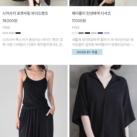
시어서커 포켓셔링 와이드팬츠
페이즐리 린넨배색 티셔츠
74,000원
17,000원
FREE
FREE
시어서커 텍스처가 돋보이는 와이드 팬츠! 포
새롭게 화이트&먹색 컬러가 추가되었어요! 화
켓 셔링 디테일이 더해져 캐주얼하면서도 은은
이트컬러 앞부분 배색컬러가 변경되었어요~
한 포인트를 연출하며, 여유로운 와이드 핏으
중앙 린넨배색으로 유니크하면서 페이즐리 패
로 편안하고 멋스러운 실루엣을 완성해 줍니
턴으로 감각적인 분위기를 연출이 가능한 티셔
다. 가볍고 쾌적한 착용감으로 여름철 데일리
츠!
아이템으로 활용하기 좋아요~