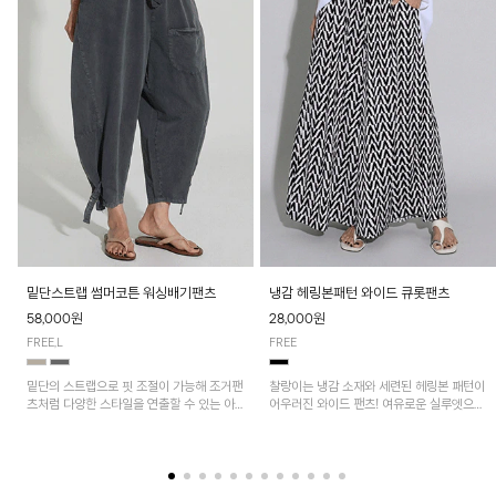
밑단스트랩 썸머코튼 워싱배기팬츠
냉감 헤링본패턴 와이드 큐롯팬츠
58,000원
28,000원
FREE,L
FREE
밑단의 스트랩으로 핏 조절이 가능해 조거팬
찰랑이는 냉감 소재와 세련된 헤링본 패턴이
츠처럼 다양한 스타일을 연출할 수 있는 아
어우러진 와이드 팬츠! 여유로운 실루엣으로
이템! 허리 전체 밴딩과 스트링으로 편안한
활동성이 뛰어나며, 가볍고 시원한 착용감으
착용감이며, 넉넉한 포켓 디테일로 실용성을
로 한여름까지 부담 없이 즐기기 좋은 아이
더했어요~
템입니다.