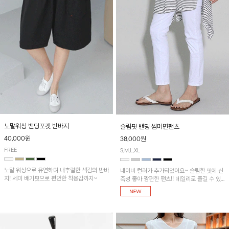
노말워싱 밴딩포켓 반바지
슬림핏 밴딩 썸머면팬츠
40,000원
38,000원
FREE
S,M,L,XL
노말 워싱으로 유연하며 내추럴한 색감의 반바
네이비 컬러가 추가되었어요~ 슬림한 핏에 신
지! 세미 배기핏으로 편안한 착용감까지~
축성 좋아 짱편한 팬츠!! 데일리로 즐길 수 있
는 기본 컬러들로 준비했어요~