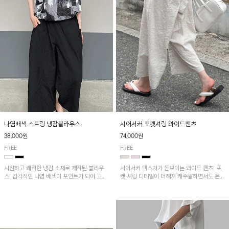
나염배색 스트링 냉감블라우스
시어서커 포켓셔링 와이드팬츠
38,000원
74,000원
FREE
FREE
시원하고 쾌적한 냉감 소재로 제작된 블라우
시어서커 텍스처가 돋보이는 와이드 팬츠! 포
스! 감각적인 나염 배색이 포인트가 되어 고급
켓 셔링 디테일이 더해져 캐주얼하면서도 은은
스럽고 세련된 분위기를 연출하며, 스트링 디
한 포인트를 연출하며, 여유로운 와이드 핏으
테일로 핏 조절이 가능해 다양한 실루엣으로
로 편안하고 멋스러운 실루엣을 완성해 줍니
착용 가능합니다~
다. 가볍고 쾌적한 착용감으로 여름철 데일리
아이템으로 활용하기 좋아요~