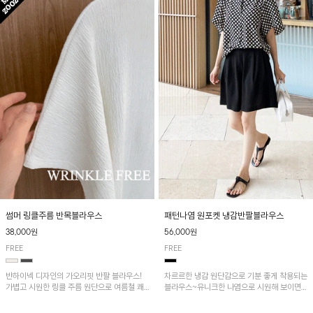
패턴나염 원포켓 냉감반팔블라우스
썸머 링클주름 반목블라우스
56,000원
38,000원
FREE
FREE
차르르한 냉감 원단감으로 기분 좋게 착용되는
반하이넥 디자인의 가오리핏 반팔 블라우스!
블라우스~유니크한 나염으로 시원해 보이면
가볍고 시원한 링클 주름 원단으로 여름철 쾌
서 흐르는 핏이 멋스러운 아이템!
적하게 즐기기 좋은 아이템이에요~