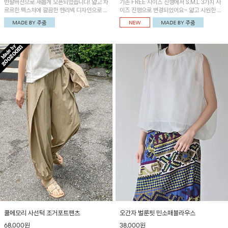
반팔버전으로 새롭게 오픈되었습니다! 얇고 차
기존 FREE 사이즈 진행에서 S,M,L 3가지 사
르르한 텍스처에 깔끔한 헨리넥 디자인으로 제
이즈 진행으로 변경되었어요~ 얇고 시원한 원
작된 블라우스예요~볼륨감있는 소매 셔링과
단으로 제작된 와이드팬츠! 베이직한 디자인으
세련된 나염패턴으로 유니크한 매력 UP!
로 코디 활용도가 높은 아이템이에요~
쿨메모리 사선턱 조거포트팬츠
오간자 벌룬핏 민소매블라우스
68,000원
38,000원