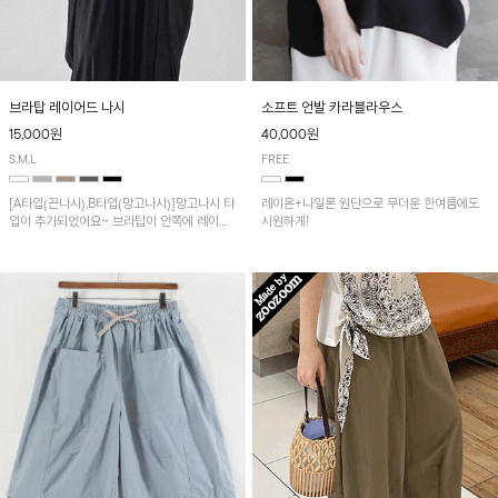
브라탑 레이어드 나시
소프트 언발 카라블라우스
15,000원
40,000원
S,M,L
FREE
[A타입(끈나시),B타입(망고나시)]망고나시 타
레이온+나일론 원단으로 무더운 한여름에도
입이 추가되었어요~ 브라탑이 안쪽에 레이어
시원하게!
드 되어 실용적인 나시!