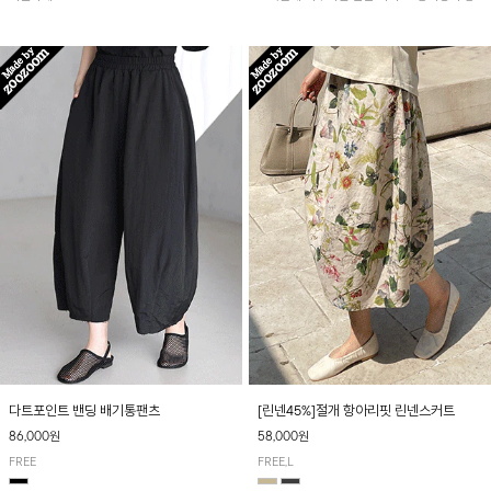
아 여름철 시원하게 착용하기 좋아요~
다트포인트 밴딩 배기통팬츠
[린넨45%]절개 항아리핏 린넨스커트
86,000원
58,000원
FREE
FREE,L