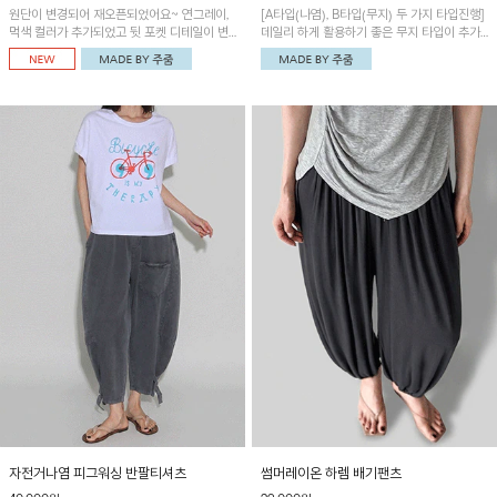
원단이 변경되어 재오픈되었어요~ 연그레이,
[A타입(나염), B타입(무지) 두 가지 타입진행]
먹색 컬러가 추가되었고 뒷 포켓 디테일이 변
데일리 하게 활용하기 좋은 무지 타입이 추가
경되었습니다~가볍고 시원하게 착용되는 배
되었어요~ 볼륨감 있는 항아리핏 실루엣이 유
기통팬츠! 허리밴딩과 여유로운 통으로 편안해
니크하며 포켓디테일이 POINT!
매일 손이 자주 갈 아이템!
자전거나염 피그워싱 반팔티셔츠
썸머레이온 하렘 배기팬츠