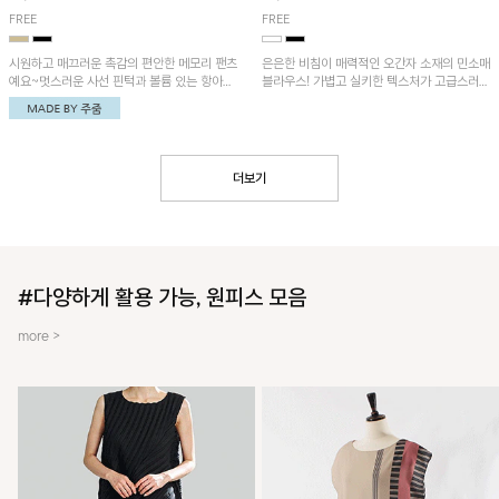
FREE
FREE
시원하고 매끄러운 촉감의 편안한 메모리 팬츠
은은한 비침이 매력적인 오간자 소재의 민소매
예요~멋스러운 사선 핀턱과 볼륨 있는 항아리
블라우스! 가볍고 실키한 텍스처가 고급스러운
핏이 유니크한 아이템!
무드를 더해주며, 벌룬핏 실루엣이 멋스러운
아이템이에요~
더보기
#다양하게 활용 가능, 원피스 모음
more >