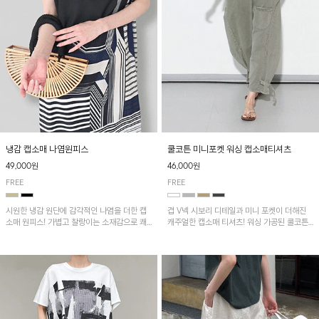
냉감 캡소매 나염원피스
쿨코튼 미니포켓 워싱 캡소매티셔츠
49,000원
46,000원
FREE
FREE
시원한 냉감 원단에 감각적인 나염을 더한 캡
겹 V넥 시보리 디테일과 미니 포켓이 더해진
소매 원피스! 가볍고 찰랑이는 소재감으로 쾌
캐주얼한 캡소매 티셔츠! 워싱 가공된 쿨코튼
적하게 착용되며, 밑단 트임 디테일이 더해져
원단으로 통기성이 좋아 쾌적하게 착용되며 다
활동성을 높였어요~
양한 하의와 매치하기 좋은 아이템입니다~