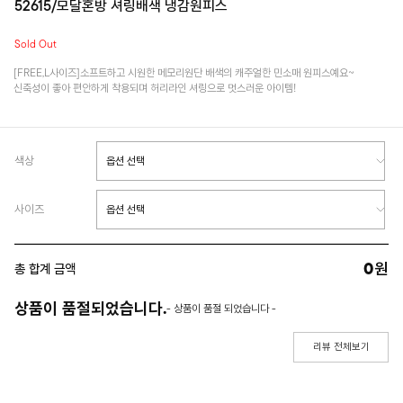
52615/모달혼방 셔링배색 냉감원피스
Sold Out
[FREE,L사이즈]소프트하고 시원한 메모리원단 배색의 캐주얼한 민소매 원피스예요~
신축성이 좋아 편안하게 착용되며 허리라인 셔링으로 멋스러운 아이템!
색상
사이즈
0
원
총 합계 금액
상품이 품절되었습니다.
- 상품이 품절 되었습니다 -
리뷰 전체보기