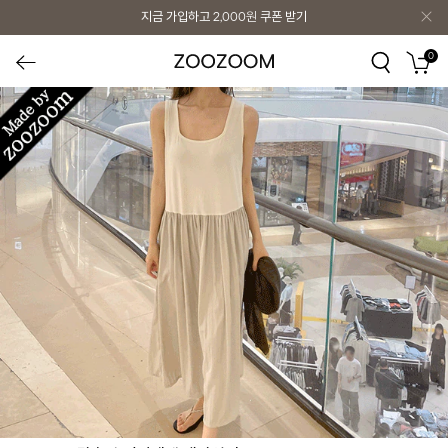
지금 가입하고
2,000원
쿠폰 받기
0