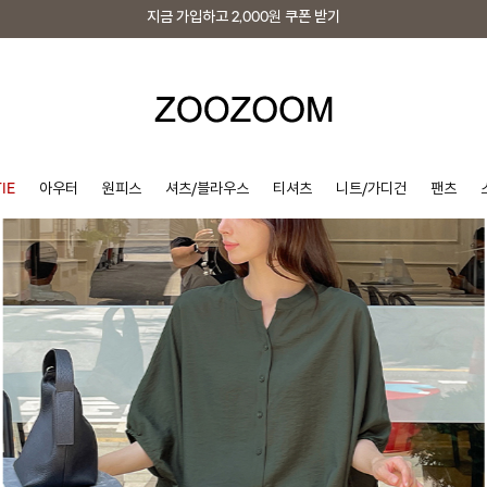
지금 가입하고
2,000원
쿠폰 받기
지금 가입하고
2,000원
쿠폰 받기
IE
아우터
원피스
셔츠/블라우스
티셔츠
니트/가디건
팬츠