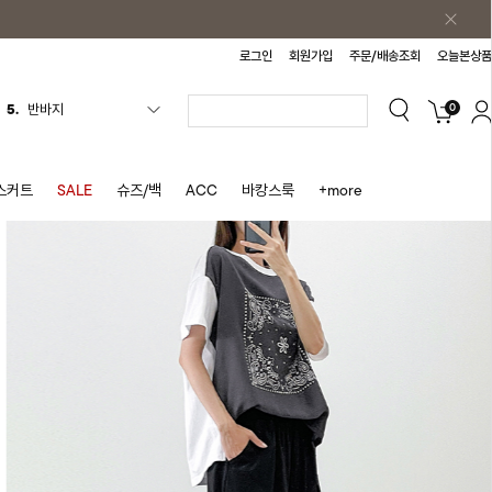
로그인
회원가입
주문/배송조회
오늘본상품
0
6.
여름티
7.
가디건
8.
셔츠
스커트
SALE
슈즈/백
ACC
바캉스룩
+more
9.
청치마
10.
바스락원피스
1.
원피스
2.
블라우스
3.
나시
4.
스커트
5.
반바지