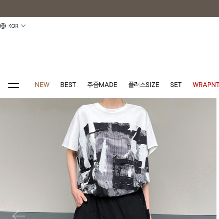
KOR
NEW
BEST
주줌MADE
플러스SIZE
SET
WRAPNT