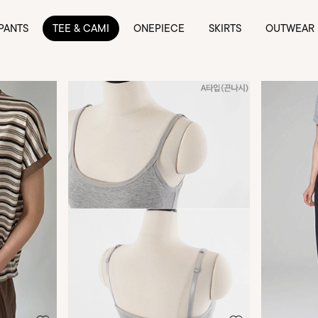
PANTS
TEE & CAMI
ONEPIECE
SKIRTS
OUTWEAR