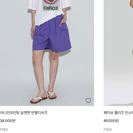
어니언프린팅 실켓면 반팔티셔츠
웨이브 플리츠 민소
34,000원
49,000원
FREE
FREE