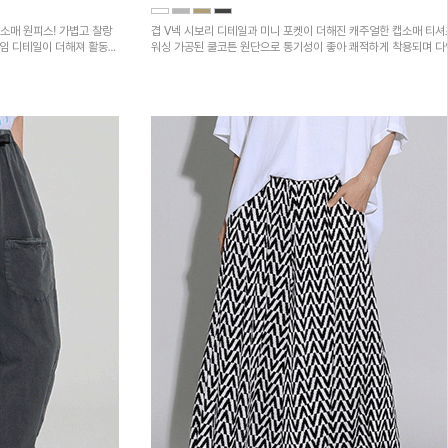
소매 원피스! 가볍고 찰랑
겹 V넥 시보리 디테일과 미니 포켓이 더해진 캐주얼한 캡소매 티셔
트임 디테일이 더해져 활동성
워싱 가공된 쿨코튼 원단으로 통기성이 좋아 쾌적하게 착용되며 
하의와 매치하기 좋은 아이템입니다~