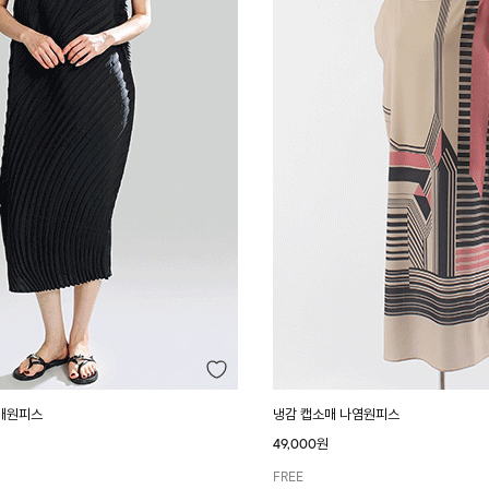
매원피스
냉감 캡소매 나염원피스
49,000원
FREE