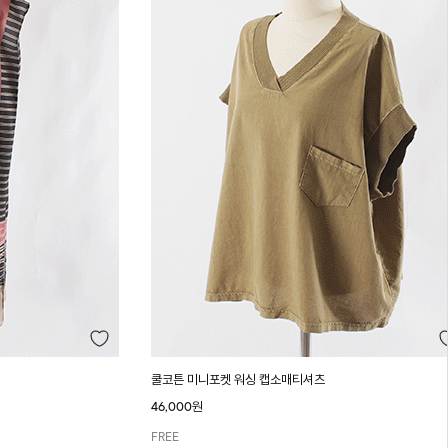
쿨코튼 미니포켓 워싱 캡소매티셔츠
46,000원
FREE