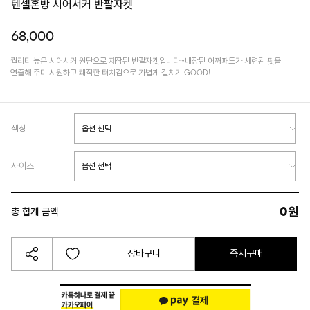
텐셀혼방 시어서커 반팔자켓
68,000
퀄리티 높은 시어서커 원단으로 제작된 반팔자켓입니다~내장된 어깨패드가 세련된 핏을
연출해 주며 시원하고 쾌적한 터치감으로 가볍게 걸치기 GOOD!
색상
사이즈
0
원
총 합계 금액
장바구니
즉시구매