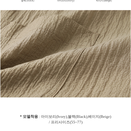
* 모델착용
: 아이보리(Ivory),블랙(Black),베이지(Beige)
/ 프리사이즈(55~77)