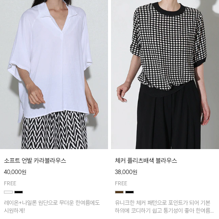
소프트 언발 카라블라우스
체커 플리츠배색 블라우스
40,000원
38,000원
FREE
FREE
레이온+나일론 원단으로 무더운 한여름에도
유니크한 체커 패턴으로 포인트가 되어 기본
시원하게!
하의에 코디하기 쉽고 통기성이 좋아 한여름에
도 시원하게 착용하기 좋답니다~