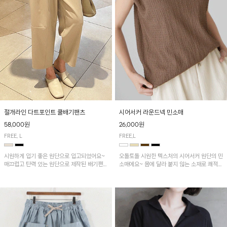
시어서커 라운드넥 민소매
절개라인 다트포인트 쿨배기팬츠
26,000원
58,000원
FREE,L
FREE, L
오돌토돌 시원한 텍스처의 시어서커 원단의 민
시원하게 입기 좋은 원단으로 입고되었어요~
소매에요~ 몸에 달라 붙지 않는 소재로 쾌적하
매끄럽고 탄력 있는 원단으로 제작된 배기팬츠
게 착용하기 좋은 ITEM!
입니다! 유니크한 다트절개 포인트가 돋보이며
뒷밴딩으로 편안하게~