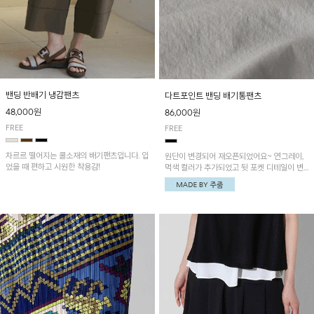
밴딩 반배기 냉감팬츠
다트포인트 밴딩 배기통팬츠
48,000원
86,000원
FREE
FREE
차르르 떨어지는 쿨소재의 배기팬츠입니다. 입
원단이 변경되어 재오픈되었어요~ 연그레이,
었을 때 편하고 시원한 착용감!
먹색 컬러가 추가되었고 뒷 포켓 디테일이 변
경되었습니다~가볍고 시원하게 착용되는 배
기통팬츠! 허리밴딩과 여유로운 통으로 편안해
매일 손이 자주 갈 아이템!