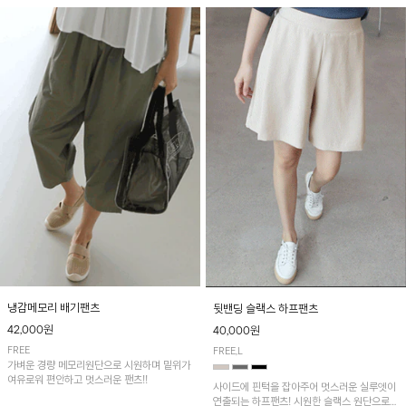
냉감메모리 배기팬츠
뒷밴딩 슬랙스 하프팬츠
42,000원
40,000원
FREE
FREE,L
가벼운 경량 메모리원단으로 시원하며 밑위가
여유로워 편안하고 멋스러운 팬츠!!
사이드에 핀턱을 잡아주어 멋스러운 실루엣이
연출되는 하프팬츠! 시원한 슬랙스 원단으로