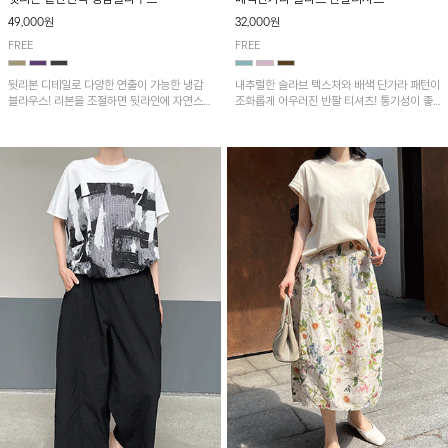
49,000원
32,000원
FREE
FREE
뒷리본 디테일로 다양한 연출이 가능한 냉감
내추럴한 슬라브 텍스처와 배색 단가라 패턴이
블라우스! 리본을 조절하면 뒷라인에 자연스러
조화롭게 어우러진 반팔 티셔츠! 통기성이 좋
운 셔링이 더해져 여성스러운 무드를 완성하
아 여름철 시원하게 착용하기 좋아요~
며, 밑단 핀턱 디테일이 더해져 세련된 포인트
를 더해줍니다.