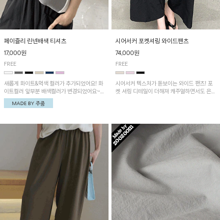
페이즐리 린넨배색 티셔츠
시어서커 포켓셔링 와이드팬츠
17,000원
74,000원
FREE
FREE
새롭게 화이트&먹색 컬러가 추가되었어요! 화
시어서커 텍스처가 돋보이는 와이드 팬츠! 포
이트컬러 앞부분 배색컬러가 변경되었어요~
켓 셔링 디테일이 더해져 캐주얼하면서도 은은
중앙 린넨배색으로 유니크하면서 페이즐리 패
한 포인트를 연출하며, 여유로운 와이드 핏으
턴으로 감각적인 분위기를 연출이 가능한 티셔
로 편안하고 멋스러운 실루엣을 완성해 줍니
츠!
다. 가볍고 쾌적한 착용감으로 여름철 데일리
아이템으로 활용하기 좋아요~