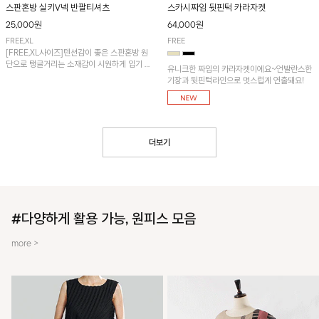
스판혼방 실키V넥 반팔티셔츠
스카시짜임 뒷핀턱 카라자켓
25,000원
64,000원
FREE,XL
FREE
[FREE,XL사이즈]텐션감이 좋은 스판혼방 원
단으로 탱글거리는 소재감이 시원하게 입기 좋
유니크한 짜임의 카라자켓이에요~언발란스한
은 냉감 티셔츠입니다.
기장과 뒷핀턱라인으로 멋스럽게 연출돼요!
더보기
#다양하게 활용 가능, 원피스 모음
more >