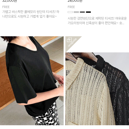
32,000원
28,000원
FREE
FREE
가볍고 바스락한 쿨메모리 원단의 티셔츠! 하
나만으로도 시원하고 가볍게 입기 좋아요~
시원한 강연원단으로 제작된 티셔츠! 여유로운
가오리핏이며 신축성이 좋아 편안해요~ 숏기
장이라 반바지나 배기핏팬츠, 스커트에 예쁘게
입기 좋습니다!