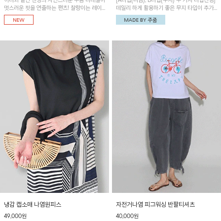
허리와 밑단 밴딩의 자연스러운 주름 디테일이
[A타입(나염), B타입(무지) 두 가지 타입진행]
멋스러운 핏을 연출하는 팬츠! 찰랑이는 레이
데일리 하게 활용하기 좋은 무지 타입이 추가
온 소재로 가볍고 시원하게 착용되며, 여유로
되었어요~ 볼륨감 있는 항아리핏 실루엣이 유
운 실루엣으로 활동성이 좋아 데일리 하게 즐
니크하며 포켓디테일이 POINT!
기기 좋은 아이템입니다~
냉감 캡소매 나염원피스
자전거나염 피그워싱 반팔티셔츠
49,000원
40,000원