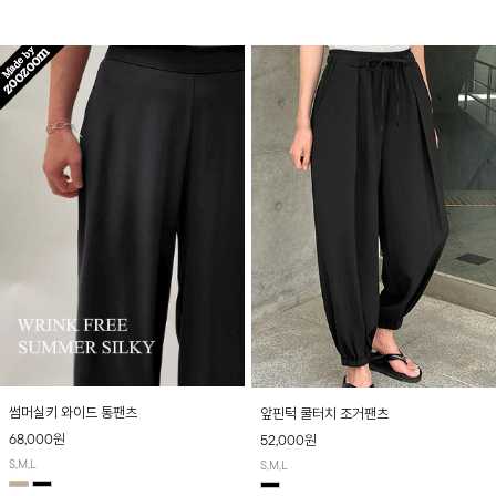
산뜻하게 입어보실 거예요~
썸머실키 와이드 통팬츠
앞핀턱 쿨터치 조거팬츠
68,000원
52,000원
S,M,L
S,M,L