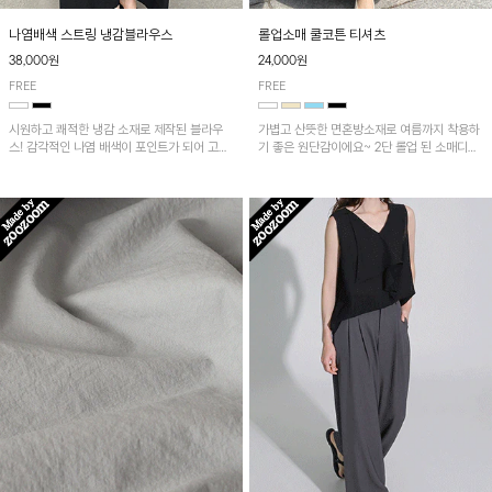
나염배색 스트링 냉감블라우스
롤업소매 쿨코튼 티셔츠
38,000원
24,000원
FREE
FREE
시원하고 쾌적한 냉감 소재로 제작된 블라우
가볍고 산뜻한 면혼방소재로 여름까지 착용하
스! 감각적인 나염 배색이 포인트가 되어 고급
기 좋은 원단감이에요~ 2단 롤업 된 소매디테
스럽고 세련된 분위기를 연출하며, 스트링 디
일이 캐주얼한 무드의 티셔츠로 언발란스한 기
테일로 핏 조절이 가능해 다양한 실루엣으로
장감은 뒷라인까지 예쁘게 연출돼요~
착용 가능합니다~