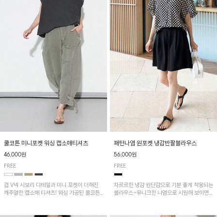
패턴나염 원포켓 냉감반팔블라우스
쿨코튼 미니포켓 워싱 캡소매티셔츠
56,000원
46,000원
FREE
FREE
차르르한 냉감 원단감으로 기분 좋게 착용되는
겹 V넥 시보리 디테일과 미니 포켓이 더해진
블라우스~유니크한 나염으로 시원해 보이면
캐주얼한 캡소매 티셔츠! 워싱 가공된 쿨코튼
서 흐르는 핏이 멋스러운 아이템!
원단으로 통기성이 좋아 쾌적하게 착용되며 다
양한 하의와 매치하기 좋은 아이템입니다~