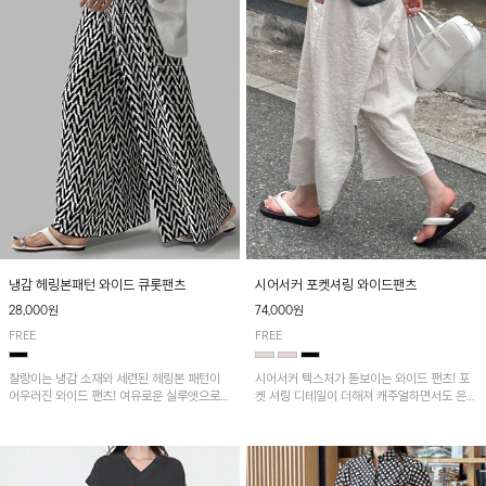
냉감 헤링본패턴 와이드 큐롯팬츠
시어서커 포켓셔링 와이드팬츠
28,000원
74,000원
FREE
FREE
찰랑이는 냉감 소재와 세련된 헤링본 패턴이
시어서커 텍스처가 돋보이는 와이드 팬츠! 포
어우러진 와이드 팬츠! 여유로운 실루엣으로
켓 셔링 디테일이 더해져 캐주얼하면서도 은은
활동성이 뛰어나며, 가볍고 시원한 착용감으로
한 포인트를 연출하며, 여유로운 와이드 핏으
한여름까지 부담 없이 즐기기 좋은 아이템입니
로 편안하고 멋스러운 실루엣을 완성해 줍니
다.
다. 가볍고 쾌적한 착용감으로 여름철 데일리
아이템으로 활용하기 좋아요~