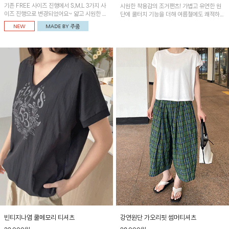
기존 FREE 사이즈 진행에서 S,M,L 3가지 사
시원한 착용감의 조거팬츠! 가볍고 유연한 원
이즈 진행으로 변경되었어요~ 얇고 시원한 원
단에 쿨터치 기능을 더해 여름철에도 쾌적하게
단으로 제작된 와이드팬츠! 베이직한 디자인으
입을 수 있으며, 앞 핀턱 디테일로 감각적인 실
로 코디 활용도가 높은 아이템이에요~
루엣을 연출해 편안함과 스타일을 모두 갖춘
아이템이에요~
빈티지나염 쿨메모리 티셔츠
강연원단 가오리핏 썸머티셔츠