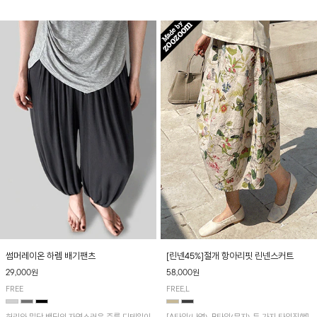
썸머레이온 하렘 배기팬츠
[린넨45%]절개 항아리핏 린넨스커트
29,000원
58,000원
FREE
FREE,L