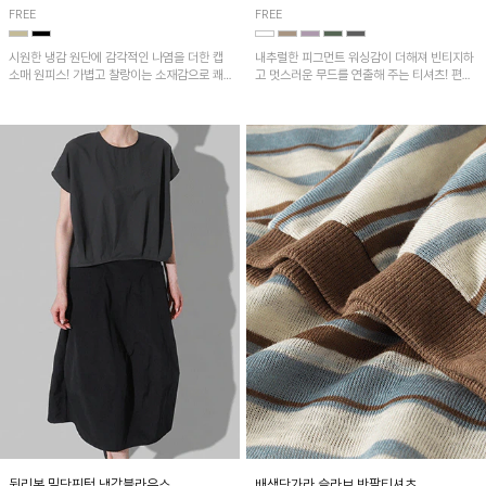
FREE
FREE
시원한 냉감 원단에 감각적인 나염을 더한 캡
내추럴한 피그먼트 워싱감이 더해져 빈티지하
소매 원피스! 가볍고 찰랑이는 소재감으로 쾌
고 멋스러운 무드를 연출해 주는 티셔츠! 편안
적하게 착용되며, 밑단 트임 디테일이 더해져
한 루즈핏으로 여유롭게 착용하기 좋은 아이템
활동성을 높였어요~
이에요~
뒷리본 밑단핀턱 냉감블라우스
배색단가라 슬라브 반팔티셔츠