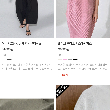
어니언프린팅 실켓면 반팔티셔츠
웨이브 플리츠 민소매원피스
34,000원
49,000원
FREE
FREE
부드러운 촉감과 쾌적한 착용감의 티셔츠에요
은은한 입체감으로 느껴지는 플리츠 디테일로
~ 어니언 프린팅이 포인트가 되어 멋스러운 아
고급스러운 분위기가 UP! 자켓 또는 가디건과
이템!!
같이 매치해도 잘 어울린답니다!