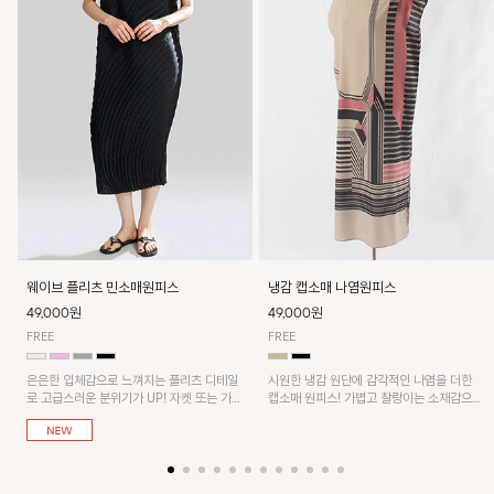
웨이브 플리츠 민소매원피스
냉감 캡소매 나염원피스
49,000원
49,000원
FREE
FREE
은은한 입체감으로 느껴지는 플리츠 디테일
시원한 냉감 원단에 감각적인 나염을 더한
로 고급스러운 분위기가 UP! 자켓 또는 가디
캡소매 원피스! 가볍고 찰랑이는 소재감으로
건과 같이 매치해도 잘 어울린답니다!
쾌적하게 착용되며, 밑단 트임 디테일이 더해
져 활동성을 높였어요~