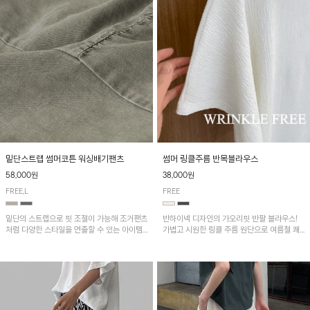
밑단스트랩 썸머코튼 워싱배기팬츠
썸머 링클주름 반목블라우스
58,000원
38,000원
FREE,L
FREE
밑단의 스트랩으로 핏 조절이 가능해 조거팬츠
반하이넥 디자인의 가오리핏 반팔 블라우스!
처럼 다양한 스타일을 연출할 수 있는 아이템!
가볍고 시원한 링클 주름 원단으로 여름철 쾌
허리 전체 밴딩과 스트링으로 편안한 착용감이
적하게 즐기기 좋은 아이템이에요~
며, 넉넉한 포켓 디테일로 실용성을 더했어요~