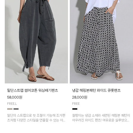
밑단스트랩 썸머코튼 워싱배기팬츠
냉감 헤링본패턴 와이드 큐롯팬츠
58,000원
28,000원
FREE,L
FREE
밑단의 스트랩으로 핏 조절이 가능해 조거팬
찰랑이는 냉감 소재와 세련된 헤링본 패턴이
츠처럼 다양한 스타일을 연출할 수 있는 아
어우러진 와이드 팬츠! 여유로운 실루엣으로
이템! 허리 전체 밴딩과 스트링으로 편안한
활동성이 뛰어나며, 가볍고 시원한 착용감으
착용감이며, 넉넉한 포켓 디테일로 실용성을
로 한여름까지 부담 없이 즐기기 좋은 아이