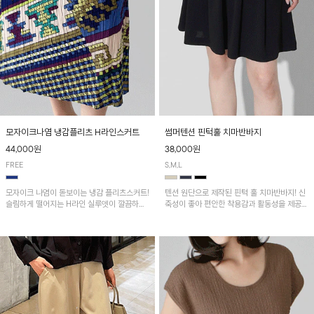
모자이크나염 냉감플리츠 H라인스커트
썸머텐션 핀턱훌 치마반바지
44,000원
38,000원
FREE
S,M,L
모자이크 나염이 돋보이는 냉감 플리츠스커트!
텐션 원단으로 제작된 핀턱 훌 치마반바지! 신
슬림하게 떨어지는 H라인 실루엣이 깔끔하고
축성이 좋아 편안한 착용감과 활동성을 제공하
여성스러운 핏을 연출해 줘요~ 허리 전체 밴딩
며 자연스럽게 살짝 퍼지는 핀턱 훌 라인이 여
으로 편안한 착용감이며, 밑단 트임으로 활동
성스러운 실루엣을 연출해 줘요~
성을 더했어요~