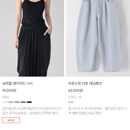
브라탑 레이어드 나시
라운드핏 다트 데님팬츠
15,000원
62,000원
S,M,L
S, M, L ,XL
[A타입(끈나시),B타입(망고나시)]망고나시 타
XL사이즈가 추가되었어요~ 컬러감과 핏이 너
입이 추가되었어요~ 브라탑이 안쪽에 레이어
무 예쁜 뒷밴딩 데님 팬츠!
드 되어 실용적인 나시!