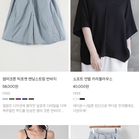
썸머코튼 빅포켓 밴딩스트링 반바지
소프트 언발 카라블라우스
58,000원
40,000원
FREE
FREE
깔끔한 디자인에 큼직한 앞포켓 디테일을 더해
레이온+나일론 원단으로 무더운 한여름에도
캐주얼한 무드를 완성한 썸머 코튼 반바지! 허
시원하게!
리 밴딩과 스트링으로 편안한 핏을 연출하며,
가볍고 쾌적한 착용감으로 여름 시즌 내내 데
일리 하게 활용하기 좋아요~