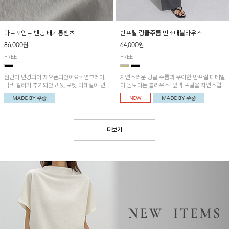
다트포인트 밴딩 배기통팬츠
반프릴 링클주름 민소매블라우스
86,000원
64,000원
FREE
FREE
원단이 변경되어 재오픈되었어요~ 연그레이,
자연스러운 링클 주름과 우아한 반프릴 디테일
먹색 컬러가 추가되었고 뒷 포켓 디테일이 변
이 돋보이는 블라우스! 앞넥 프릴을 자연스럽
경되었습니다~가볍고 시원하게 착용되는 배
게 내려 여성스러운 무드로 연출하거나, 어깨
기통팬츠! 허리밴딩과 여유로운 통으로 편안해
옆 단추에 걸어 세련된 카울넥 스타일로 연출
매일 손이 자주 갈 아이템!
할 수 있는 아이템이에요~
더보기