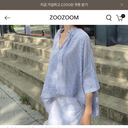
지금 가입하고
2,000원
쿠폰 받기
0