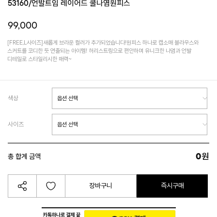
53160/언발트임 레이어드 쿨나염원피스
99,000
[FREE,L사이즈]새롭게 브라운 컬러가 추가되었습니다!원피스 하나로 캡소매 블라우스와
스커트를 코디한 듯 연출되는 아이템! 허리스트링으로 편안하며 유니크한 나염과 언발
디테일로 스타일리시한 매력~
색상
사이즈
0
원
총 합계 금액
장바구니
즉시구매