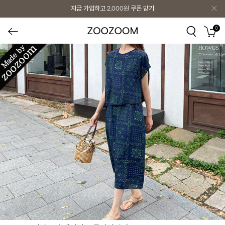
지금 가입하고
2,000원
쿠폰 받기
0