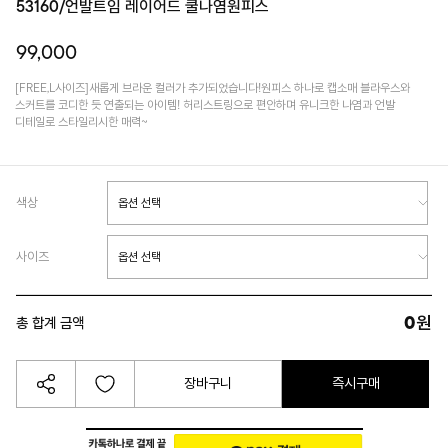
53160/언발트임 레이어드 쿨나염원피스
99,000
[FREE,L사이즈]새롭게 브라운 컬러가 추가되었습니다!원피스 하나로 캡소매 블라우스와
스커트를 코디한 듯 연출되는 아이템! 허리스트링으로 편안하며 유니크한 나염과 언발
디테일로 스타일리시한 매력~
색상
사이즈
0
원
총 합계 금액
장바구니
즉시구매