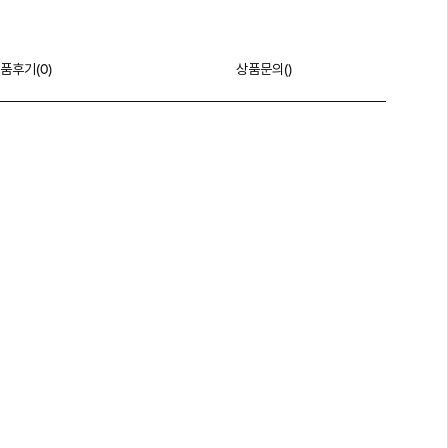
품후기(
0
)
상품문의()