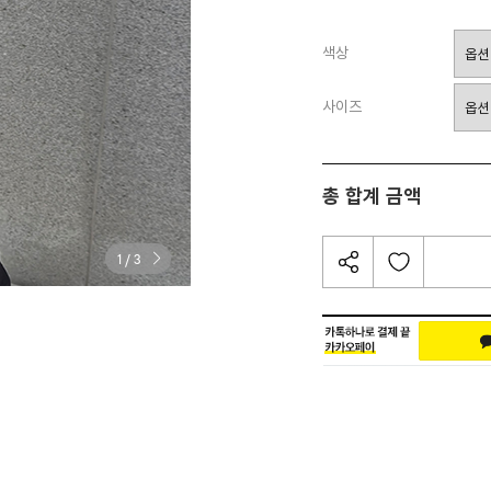
색상
사이즈
총 합계 금액
/
1
3