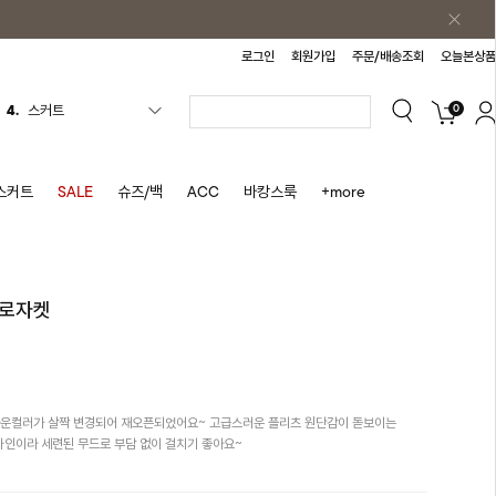
로그인
회원가입
주문/배송조회
오늘본상품
0
4.
스커트
5.
반바지
6.
여름티
스커트
SALE
슈즈/백
ACC
바캉스룩
+more
7.
가디건
8.
셔츠
9.
청치마
레로자켓
10.
바스락원피스
1.
원피스
2.
블라우스
라운컬러가 살짝 변경되어 재오픈되었어요~ 고급스러운 플리츠 원단감이 돋보이는
3.
나시
디자인이라 세련된 무드로 부담 없이 걸치기 좋아요~