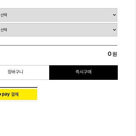
0
원
장바구니
즉시구매