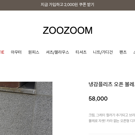
지금 가입하고
2,000원
쿠폰 받기
지금 가입하고
2,000원
쿠폰 받기
IE
아우터
원피스
셔츠/블라우스
티셔츠
니트/가디건
팬츠
냉감플리츠 오픈 볼
58,000
크림, 그레이 컬러가 추가되고 브
볼레로 자켓! 카라 없는 오픈형 