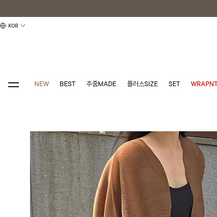
KOR
NEW
BEST
주줌MADE
플러스SIZE
SET
WRAPNT