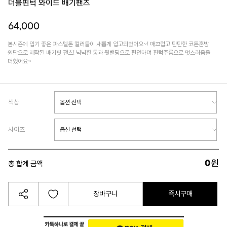
더블핀턱 와이드 배기팬츠
64,000
봄시즌에 입기 좋은 파스텔톤 컬러들이 새롭게 입고되었어요~! 매끄럽고 탄탄한 코튼혼방
원단으로 제작된 배기핏 팬츠! 넉넉한 통과 뒷밴딩으로 편안하며 핀턱주름으로 멋스러움을
더했어요~
색상
사이즈
0
원
총 합계 금액
장바구니
즉시구매