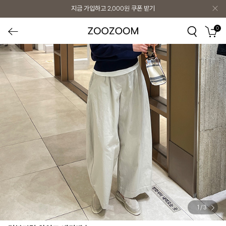
지금 가입하고
2,000원
쿠폰 받기
0
1
/
3