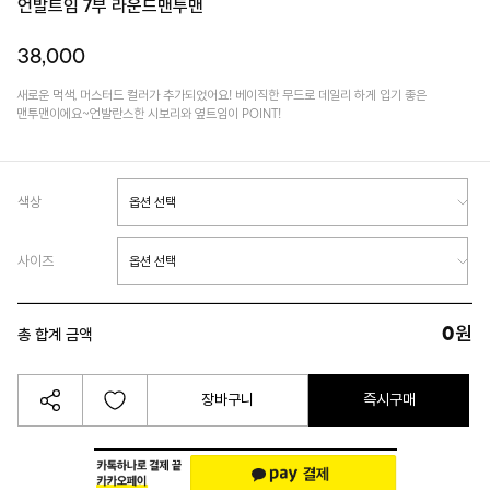
언발트임 7부 라운드맨투맨
38,000
새로운 먹색, 머스터드 컬러가 추가되었어요! 베이직한 무드로 데일리 하게 입기 좋은
맨투맨이에요~언발란스한 시보리와 옆트임이 POINT!
색상
사이즈
0
원
총 합계 금액
장바구니
즉시구매