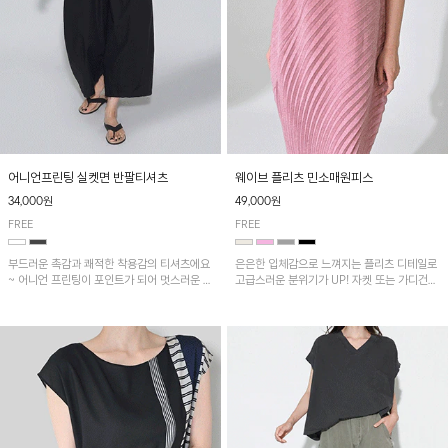
어니언프린팅 실켓면 반팔티셔츠
웨이브 플리츠 민소매원피스
34,000원
49,000원
FREE
FREE
부드러운 촉감과 쾌적한 착용감의 티셔츠에요
은은한 입체감으로 느껴지는 플리츠 디테일로
~ 어니언 프린팅이 포인트가 되어 멋스러운 아
고급스러운 분위기가 UP! 자켓 또는 가디건과
이템!!
같이 매치해도 잘 어울린답니다!