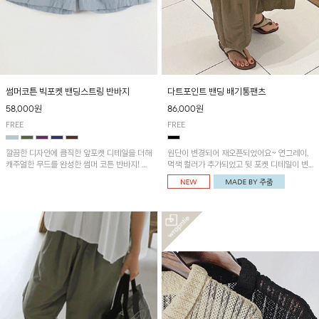
썸머코튼 빅포켓 밴딩스트링 반바지
다트포인트 밴딩 배기통팬츠
58,000원
86,000원
FREE
FREE
깔끔한 디자인에 큼직한 앞포켓 디테일을 더해
원단이 변경되어 재오픈되었어요~ 연그레이,
캐주얼한 무드를 완성한 썸머 코튼 반바지! 허
먹색 컬러가 추가되었고 뒷 포켓 디테일이 변
리 밴딩과 스트링으로 편안한 핏을 연출하며,
경되었습니다~가볍고 시원하게 착용되는 배
가볍고 쾌적한 착용감으로 여름 시즌 내내 데
기통팬츠! 허리밴딩과 여유로운 통으로 편안해
일리 하게 활용하기 좋아요~
매일 손이 자주 갈 아이템!