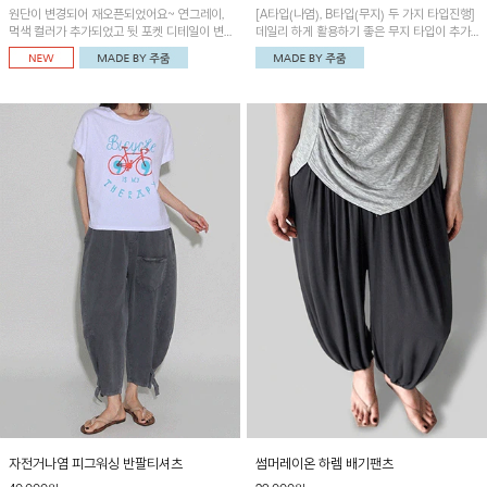
원단이 변경되어 재오픈되었어요~ 연그레이,
[A타입(나염), B타입(무지) 두 가지 타입진행]
먹색 컬러가 추가되었고 뒷 포켓 디테일이 변
데일리 하게 활용하기 좋은 무지 타입이 추가
경되었습니다~가볍고 시원하게 착용되는 배
되었어요~ 볼륨감 있는 항아리핏 실루엣이 유
기통팬츠! 허리밴딩과 여유로운 통으로 편안해
니크하며 포켓디테일이 POINT!
매일 손이 자주 갈 아이템!
자전거나염 피그워싱 반팔티셔츠
썸머레이온 하렘 배기팬츠