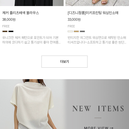
[디즈니정품]미키프린팅 워싱민소매
체커 플리츠배색 블라우스
33,000원
38,000원
FREE
FREE
빈티지한 피그먼트 워싱면으로 제작된 민소매
유니크한 체커 패턴으로 포인트가 되어 기본
티셔츠입니다~소프트하고 통기성 좋은 원단
하의에 코디하기 쉽고 통기성이 좋아 한여름에
으로 편안하면서 유니크한 프린팅이 POINT!
도 시원하게 착용하기 좋답니다~
더보기