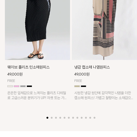
웨이브 플리츠 민소매원피스
냉감 캡소매 나염원피스
49,000원
49,000원
FREE
FREE
은은한 입체감으로 느껴지는 플리츠 디테일
시원한 냉감 원단에 감각적인 나염을 더한
로 고급스러운 분위기가 UP! 자켓 또는 가디
캡소매 원피스! 가볍고 찰랑이는 소재감으로
건과 같이 매치해도 잘 어울린답니다!
쾌적하게 착용되며, 밑단 트임 디테일이 더해
져 활동성을 높였어요~