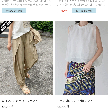
반팔버전으로 새롭게 오픈되었습니다! 얇고 차
기존 FREE 사이즈 진행에서 S,M,L 3가지 사
르르한 텍스처에 깔끔한 헨리넥 디자인으로 제
이즈 진행으로 변경되었어요~ 얇고 시원한 원
작된 블라우스예요~볼륨감있는 소매 셔링과
단으로 제작된 와이드팬츠! 베이직한 디자인으
세련된 나염패턴으로 유니크한 매력 UP!
로 코디 활용도가 높은 아이템이에요~
쿨메모리 사선턱 조거포트팬츠
오간자 벌룬핏 민소매블라우스
68,000원
38,000원