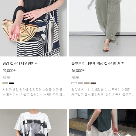
냉감 캡소매 나염원피스
쿨코튼 미니포켓 워싱 캡소매티셔츠
49,000원
46,000원
FREE
FREE
시원한 냉감 원단에 감각적인 나염을 더한 캡
겹 V넥 시보리 디테일과 미니 포켓이 더해진
소매 원피스! 가볍고 찰랑이는 소재감으로 쾌
캐주얼한 캡소매 티셔츠! 워싱 가공된 쿨코튼
적하게 착용되며, 밑단 트임 디테일이 더해져
원단으로 통기성이 좋아 쾌적하게 착용되며 다
활동성을 높였어요~
양한 하의와 매치하기 좋은 아이템입니다~