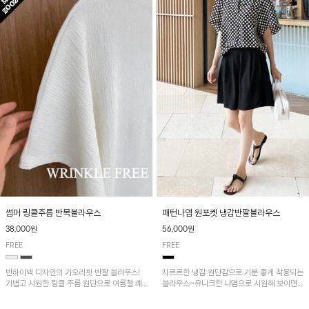
패턴나염 원포켓 냉감반팔블라우스
썸머 링클주름 반목블라우스
56,000원
38,000원
FREE
FREE
차르르한 냉감 원단감으로 기분 좋게 착용되는
반하이넥 디자인의 가오리핏 반팔 블라우스!
블라우스~유니크한 나염으로 시원해 보이면
가볍고 시원한 링클 주름 원단으로 여름철 쾌
서 흐르는 핏이 멋스러운 아이템!
적하게 즐기기 좋은 아이템이에요~