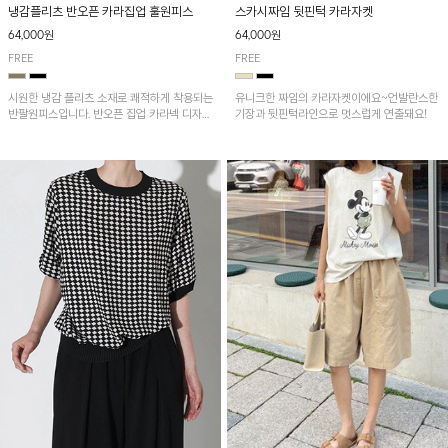
냉감플리츠 반오픈 카라집업 훌원피스
스카시짜임 뒷핀턱 카라자켓
64,000원
64,000원
FREE
FREE
시원한 냉감 플리츠 소재로 쾌적하게 착용되는
유니크한 짜임의 카라자켓이에요~언발란스한
반팔원피스입니다. 반오픈 집업 카라넥 디자인
기장과 뒷핀턱라인으로 멋스럽게 연출돼요!
이 깔끔한 포인트를 더해주며, 자연스럽게 퍼
지는 훌 실루엣이 여성스러운 분위기를 연출해
줘요~