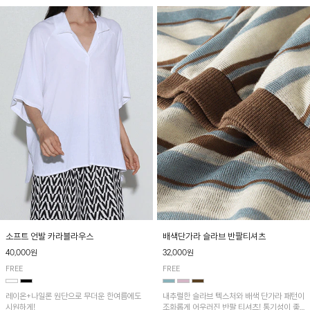
소프트 언발 카라블라우스
배색단가라 슬라브 반팔티셔츠
40,000원
32,000원
FREE
FREE
레이온+나일론 원단으로 무더운 한여름에도
내추럴한 슬라브 텍스처와 배색 단가라 패턴이
시원하게!
조화롭게 어우러진 반팔 티셔츠! 통기성이 좋