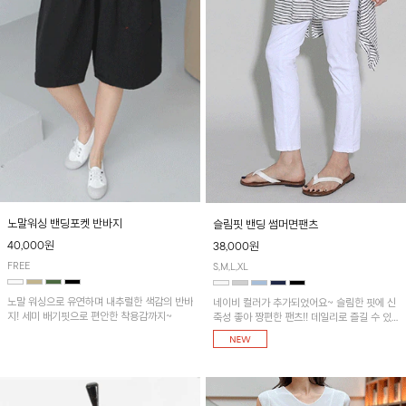
노말워싱 밴딩포켓 반바지
슬림핏 밴딩 썸머면팬츠
40,000원
38,000원
FREE
S,M,L,XL
노말 워싱으로 유연하며 내추럴한 색감의 반바
네이비 컬러가 추가되었어요~ 슬림한 핏에 신
지! 세미 배기핏으로 편안한 착용감까지~
축성 좋아 짱편한 팬츠!! 데일리로 즐길 수 있
는 기본 컬러들로 준비했어요~