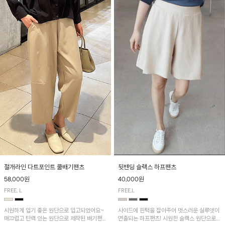
절개라인 다트포인트 쿨배기팬츠
뒷밴딩 슬랙스 하프팬츠
58,000원
40,000원
FREE, L
FREE,L
시원하게 입기 좋은 원단으로 입고되었어요~
사이드에 핀턱을 잡아주어 멋스러운 실루엣이
매끄럽고 탄력 있는 원단으로 제작된 배기팬츠
연출되는 하프팬츠! 시원한 슬랙스 원단으로