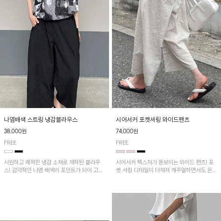
나염배색 스트링 냉감블라우스
시어서커 포켓셔링 와이드팬츠
38,000원
74,000원
FREE
FREE
시원하고 쾌적한 냉감 소재로 제작된 블라우
시어서커 텍스처가 돋보이는 와이드 팬츠! 포
스! 감각적인 나염 배색이 포인트가 되어 고급
켓 셔링 디테일이 더해져 캐주얼하면서도 은은
스럽고 세련된 분위기를 연출하며, 스트링 디
한 포인트를 연출하며, 여유로운 와이드 핏으
테일로 핏 조절이 가능해 다양한 실루엣으로
로 편안하고 멋스러운 실루엣을 완성해 줍니
착용 가능합니다~
다. 가볍고 쾌적한 착용감으로 여름철 데일리
아이템으로 활용하기 좋아요~