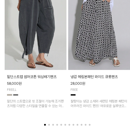
밑단스트랩 썸머코튼 워싱배기팬츠
냉감 헤링본패턴 와이드 큐롯팬츠
58,000원
28,000원
FREE,L
FREE
밑단의 스트랩으로 핏 조절이 가능해 조거팬
찰랑이는 냉감 소재와 세련된 헤링본 패턴이
츠처럼 다양한 스타일을 연출할 수 있는 아
어우러진 와이드 팬츠! 여유로운 실루엣으로
이템! 허리 전체 밴딩과 스트링으로 편안한
활동성이 뛰어나며, 가볍고 시원한 착용감으
착용감이며, 넉넉한 포켓 디테일로 실용성을
로 한여름까지 부담 없이 즐기기 좋은 아이
더했어요~
템입니다.