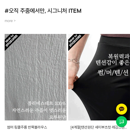
#오직 주줌에서만, 시그니처 ITEM
more >
썸머 링클주름 반목블라우스
[4계절]텐션원단 세미부츠컷 레깅스팬