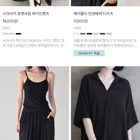
시어서커 포켓셔링 와이드팬츠
페이즐리 린넨배색 티셔츠
74,000원
17,000원
FREE
FREE
시어서커 텍스처가 돋보이는 와이드 팬츠! 포
새롭게 화이트&먹색 컬러가 추가되었어요! 화
켓 셔링 디테일이 더해져 캐주얼하면서도 은은
이트컬러 앞부분 배색컬러가 변경되었어요~
한 포인트를 연출하며, 여유로운 와이드 핏으
중앙 린넨배색으로 유니크하면서 페이즐리 패
로 편안하고 멋스러운 실루엣을 완성해 줍니
턴으로 감각적인 분위기를 연출이 가능한 티셔
다. 가볍고 쾌적한 착용감으로 여름철 데일리
츠!
아이템으로 활용하기 좋아요~