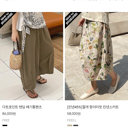
아 여름철 시원하게 착용하기 좋아요~
다트포인트 밴딩 배기통팬츠
[린넨45%]절개 항아리핏 린넨스커트
86,000원
58,000원
FREE
FREE,L