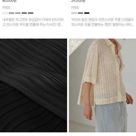
40,000원
29,000원
FREE
FREE
내추럴한 피그먼트 워싱감이 더해져 빈티지하
허리와 밑단 밴딩의 자연스러운 주름 디테일이
고 멋스러운 무드를 연출해 주는 티셔츠! 편안
멋스러운 핏을 연출하는 팬츠! 찰랑이는 레이
한 루즈핏으로 여유롭게 착용하기 좋은 아이템
온 소재로 가볍고 시원하게 착용되며, 여유로
이에요~
운 실루엣으로 활동성이 좋아 데일리 하게 즐
기기 좋은 아이템입니다~