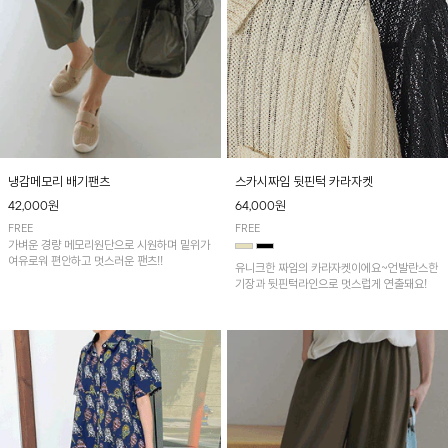
냉감메모리 배기팬츠
스카시짜임 뒷핀턱 카라자켓
42,000원
64,000원
FREE
FREE
가벼운 경량 메모리원단으로 시원하며 밑위가
여유로워 편안하고 멋스러운 팬츠!!
유니크한 짜임의 카라자켓이에요~언발란스한
기장과 뒷핀턱라인으로 멋스럽게 연출돼요!