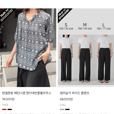
입니다! 유니크한 다트절개 포인트가 돋보이며
산뜻하게 입어보실 거예요~
뒷밴딩으로 편안하게~
텐셀혼방 패턴나염 헨리넥반팔블라우스
썸머실키 와이드 통팬츠
74,000원
68,000원
FREE
S,M,L