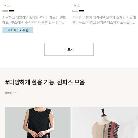
FREE
FREE
시원하고 매끄러운 촉감의 편안한 메모리 팬츠
은은한 비침이 매력적인 오간자 소재의 민소매
예요~멋스러운 사선 핀턱과 볼륨 있는 항아리
블라우스! 가볍고 실키한 텍스처가 고급스러운
핏이 유니크한 아이템!
무드를 더해주며, 벌룬핏 실루엣이 멋스러운
아이템이에요~
더보기
#다양하게 활용 가능, 원피스 모음
more >