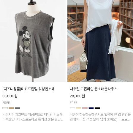
[디즈니정품]미키프린팅 워싱민소매
내추럴 드롭라인 캡소매블라우스
33,000원
28,000원
FREE
FREE
빈티지한 피그먼트 워싱면으로 제작된 민소매
쉬폰이 하늘하늘하면서도 앞쪽에 한 겹 안감을
티셔츠입니다~소프트하고 통기성 좋은 원단
덧대어 비침 걱정 없이 입기 좋아요:) 니트로
으로 편안하면서 유니크한 프린팅이 POINT!
배색된 어깨 캡소매가 자연스럽게 감싸주어 세
련된 무드를 연출 해준답니다~