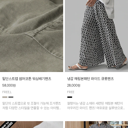
밑단스트랩 썸머코튼 워싱배기팬츠
냉감 헤링본패턴 와이드 큐롯팬츠
58,000원
28,000원
FREE,L
FREE
밑단의 스트랩으로 핏 조절이 가능해 조거팬츠
찰랑이는 냉감 소재와 세련된 헤링본 패턴이
처럼 다양한 스타일을 연출할 수 있는 아이템!
어우러진 와이드 팬츠! 여유로운 실루엣으로
허리 전체 밴딩과 스트링으로 편안한 착용감이
활동성이 뛰어나며, 가볍고 시원한 착용감으로
며, 넉넉한 포켓 디테일로 실용성을 더했어요~
한여름까지 부담 없이 즐기기 좋은 아이템입니
다.