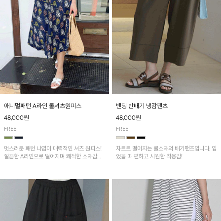
애니멀패턴 A라인 쿨셔츠원피스
밴딩 반배기 냉감팬츠
48,000원
48,000원
FREE
FREE
멋스러운 패턴 나염이 매력적인 셔츠 원피스!
차르르 떨어지는 쿨소재의 배기팬츠입니다. 입
깔끔한 A라인으로 떨어지며 쾌적한 소재감으
었을 때 편하고 시원한 착용감!
로 산뜻하게 착용돼요~