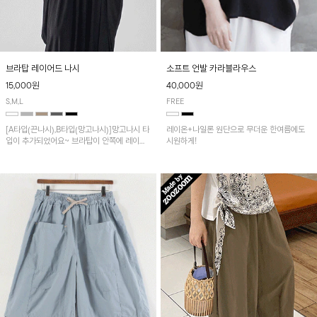
브라탑 레이어드 나시
소프트 언발 카라블라우스
15,000원
40,000원
S,M,L
FREE
[A타입(끈나시),B타입(망고나시)]망고나시 타
레이온+나일론 원단으로 무더운 한여름에도
입이 추가되었어요~ 브라탑이 안쪽에 레이어
시원하게!
드 되어 실용적인 나시!