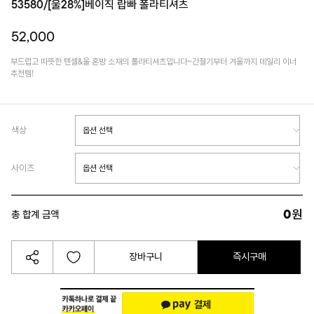
53580/[울28%]베이직 랍빠 폴라티셔츠
52,000
부드럽고 따뜻한 텐셀&울 혼방 소재의 폴라티셔츠입니다~간절기부터 겨울까지 데일리 이너
추천템!
색상
사이즈
0
원
총 합계 금액
장바구니
즉시구매