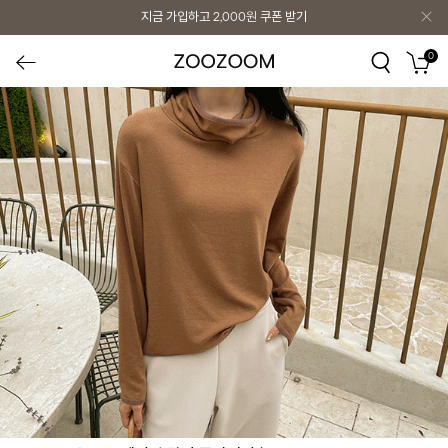
지금 가입하고
2,000원
쿠폰 받기
0