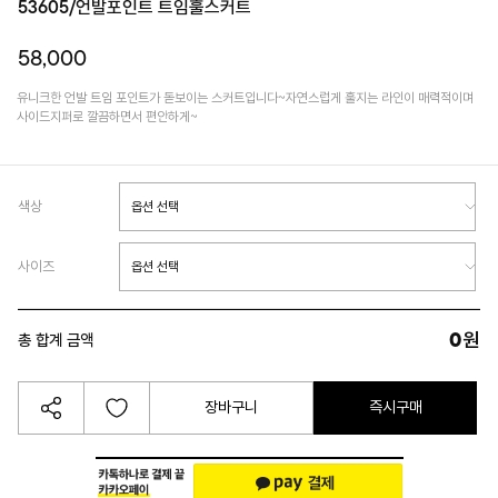
53605/언발포인트 트임훌스커트
58,000
유니크한 언발 트임 포인트가 돋보이는 스커트입니다~자연스럽게 훌지는 라인이 매력적이며
사이드지퍼로 깔끔하면서 편안하게~
색상
사이즈
0
원
총 합계 금액
장바구니
즉시구매