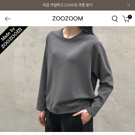
지금 가입하고
2,000원
쿠폰 받기
0