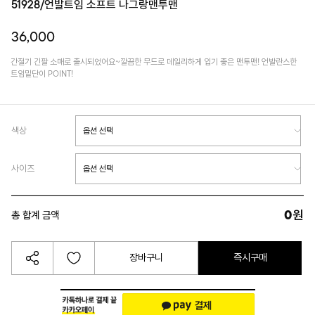
51928/언발트임 소프트 나그랑맨투맨
36,000
간절기 긴팔 소매로 출시되었어요~깔끔한 무드로 데일리하게 입기 좋은 맨투맨! 언발란스한
트임밑단이 POINT!
색상
사이즈
0
원
총 합계 금액
장바구니
즉시구매