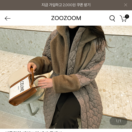
지금 가입하고
2,000원
쿠폰 받기
0
1
/
1