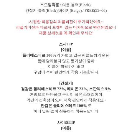
* 모델착용
: 여름-블랙(Black),
간절기-블랙(Black),베이지(Beige) / FREE(55~66)
시원한 착용감의 여름버전이 추가되었어요~
간절기버전과 다르게 포켓이 없는 디자인으로 변경되었으니
제품 상세컷을 꼭 확인해 주세요!
소재TIP
[여름]
폴리에스테르 100%
의 가볍고 얇은 링클느낌의 원단
몸에 달라붙지 않고 통기성이 좋아
여름에 착용하기 좋고
구김이 적어 편안하게 착용 가능합니다
[간절기]
겉감은 폴리에스테르 72%, 레이온 23%, 스판덱스 5%
혼방으로 탄탄하고 구김이 적은 소재감이며
약간의 신축성이 있어 더욱 편안하게 착용돼요~
안감은 폴리에스테르 100%
로
이너 밀림 없이 산뜻하게 착용된답니다
사이즈TIP
[여름]