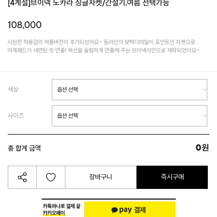
[4계절]브이넥 노카라 싱글자켓/간절기,여름 선택가능
108,000
시원한 착용감의 여름버전이 추가되었어요~ 등라인의 맞턱디테일이 포인트인 자켓으로
어깨패드가 세련된 핏 연출! 목선을 슬림하게 연출해 주는 브이넥라인으로 제작되었어요~
색상
사이즈
0
원
총 합계 금액
장바구니
즉시구매