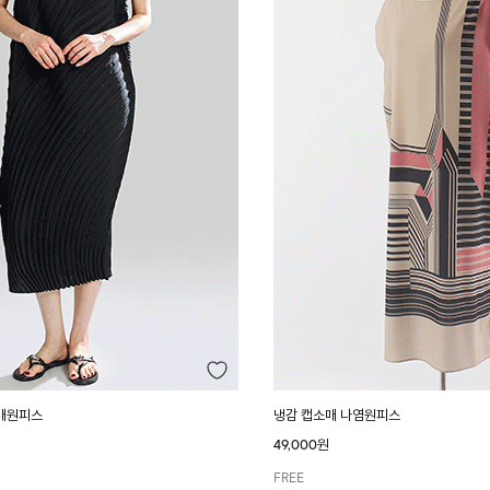
매원피스
냉감 캡소매 나염원피스
49,000원
FREE