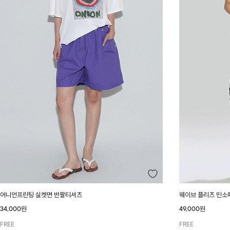
어니언프린팅 실켓면 반팔티셔츠
웨이브 플리츠 민소
34,000원
49,000원
FREE
FREE