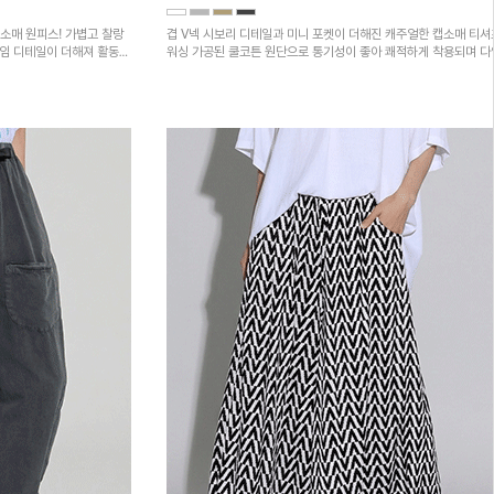
소매 원피스! 가볍고 찰랑
겹 V넥 시보리 디테일과 미니 포켓이 더해진 캐주얼한 캡소매 티셔
트임 디테일이 더해져 활동성
워싱 가공된 쿨코튼 원단으로 통기성이 좋아 쾌적하게 착용되며 
하의와 매치하기 좋은 아이템입니다~