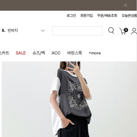
로그인
회원가입
주문/배송조회
오늘본상품
0
6.
여름티
7.
가디건
8.
셔츠
스커트
SALE
슈즈/백
ACC
바캉스룩
+more
9.
청치마
10.
바스락원피스
1.
원피스
2.
블라우스
3.
나시
4.
스커트
5.
반바지