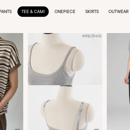
PANTS
TEE & CAMI
ONEPIECE
SKIRTS
OUTWEAR