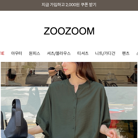
지금 가입하고
2,000원
쿠폰 받기
지금 가입하고
2,000원
쿠폰 받기
IE
아우터
원피스
셔츠/블라우스
티셔츠
니트/가디건
팬츠