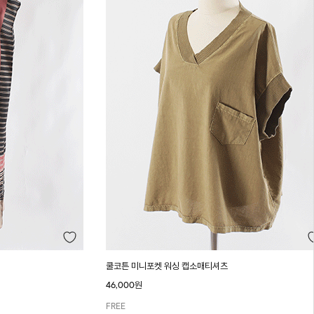
쿨코튼 미니포켓 워싱 캡소매티셔츠
46,000원
FREE