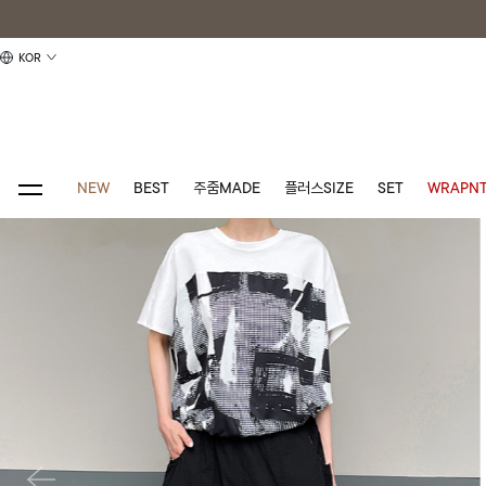
KOR
NEW
BEST
주줌MADE
플러스SIZE
SET
WRAPNT