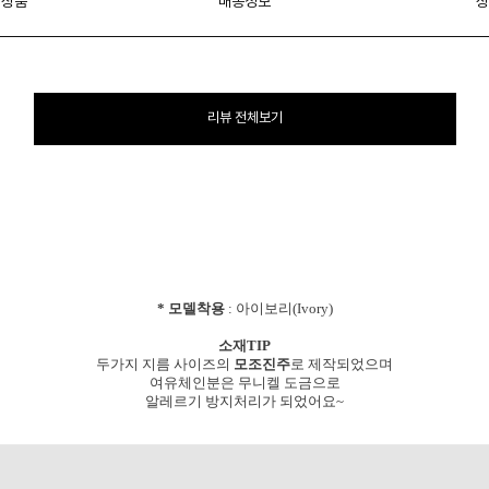
 상품
배송정보
상
리뷰 전체보기
* 모델착용
: 아이보리(Ivory)
소재TIP
두가지 지름 사이즈의
모조진주
로 제작되었으며
여유체인분은 무니켈 도금으로
알레르기 방지처리가 되었어요~