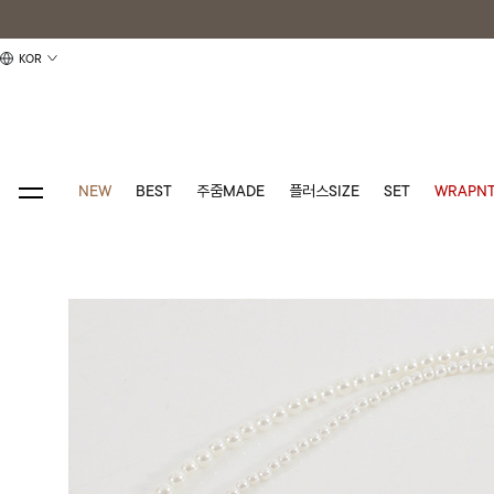
KOR
NEW
BEST
주줌MADE
플러스SIZE
SET
WRAPNT