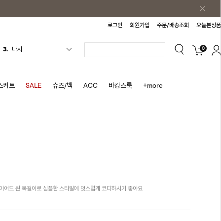
로그인
회원가입
주문/배송조회
오늘본상품
3.
나시
0
4.
티셔츠
5.
플리츠
6.
나시원피스
스커트
SALE
슈즈/백
ACC
바캉스룩
+more
7.
치마반바지
8.
바지
9.
조끼
10.
자켓
1.
원피스
2.
블라우스
이어드 된 목걸이로 심플한 스타일에 멋스럽게 코디하시기 좋아요