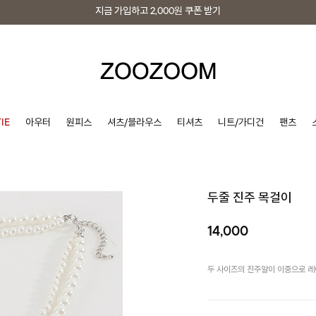
지금 가입하고
2,000원
쿠폰 받기
지금 가입하고
2,000원
쿠폰 받기
IE
아우터
원피스
셔츠/블라우스
티셔츠
니트/가디건
팬츠
두줄 진주 목걸이
14,000
두 사이즈의 진주알이 이중으로 레