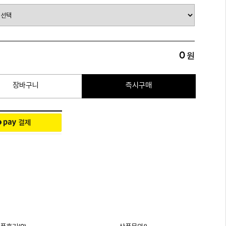
0
원
장바구니
즉시구매