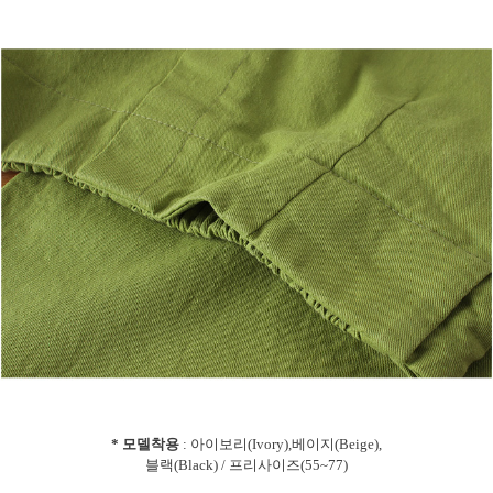
* 모델착용
: 아이보리(Ivory),베이지(Beige),
블랙(Black) / 프리사이즈(55~77)