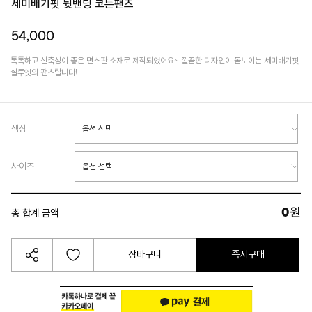
세미배기핏 뒷밴딩 코튼팬츠
54,000
톡톡하고 신축성이 좋은 면스판 소재로 제작되었어요~ 깔끔한 디자인이 돋보이는 세미배기핏
실루엣의 팬츠랍니다!
색상
사이즈
0
원
총 합계 금액
장바구니
즉시구매