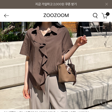
지금 가입하고
2,000원
쿠폰 받기
0
1
/
4