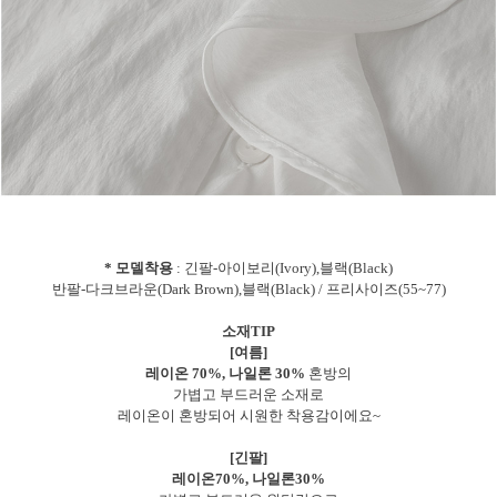
* 모델착용
: 긴팔-아이보리(Ivory),블랙(Black)
반팔-다크브라운(Dark Brown),블랙(Black) / 프리사이즈(55~77)
소재TIP
[여름]
레이온 70%, 나일론 30%
혼방의
가볍고 부드러운 소재로
레이온이 혼방되어 시원한 착용감이에요~
[긴팔]
레이온70%, 나일론30%