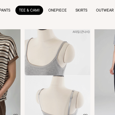
PANTS
TEE & CAMI
ONEPIECE
SKIRTS
OUTWEAR