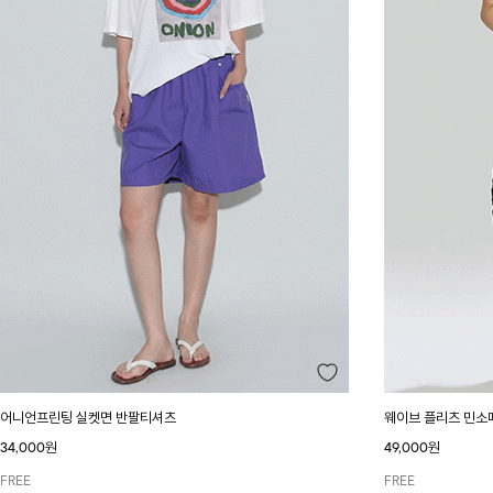
어니언프린팅 실켓면 반팔티셔츠
웨이브 플리츠 민소
34,000원
49,000원
FREE
FREE