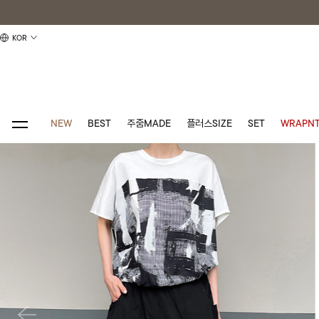
KOR
NEW
BEST
주줌MADE
플러스SIZE
SET
WRAPNT