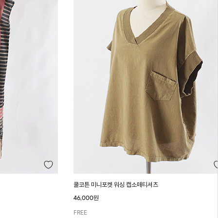
쿨코튼 미니포켓 워싱 캡소매티셔츠
46,000원
FREE