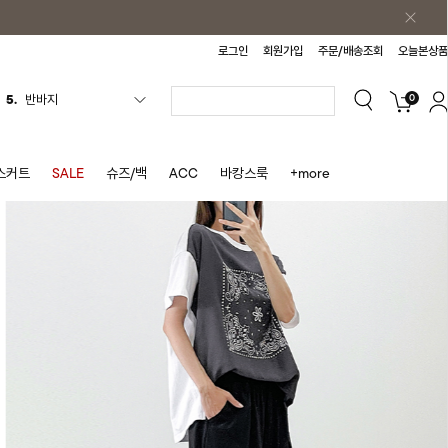
로그인
회원가입
주문/배송조회
오늘본상품
5.
반바지
0
6.
여름티
7.
가디건
8.
셔츠
스커트
SALE
슈즈/백
ACC
바캉스룩
+more
9.
청치마
10.
바스락원피스
1.
원피스
2.
블라우스
3.
나시
4.
스커트