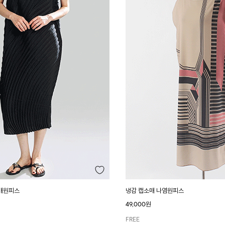
매원피스
냉감 캡소매 나염원피스
49,000원
FREE