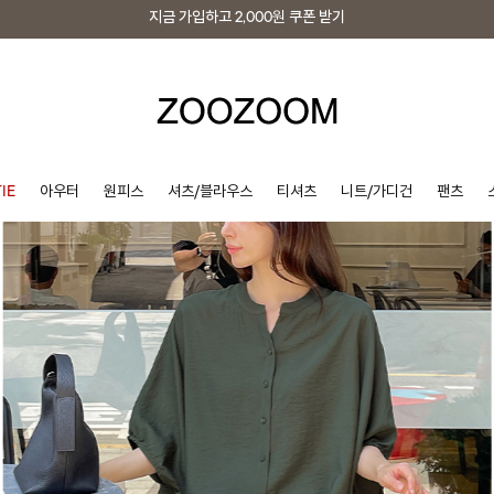
지금 가입하고
2,000원
쿠폰 받기
지금 가입하고
2,000원
쿠폰 받기
IE
아우터
원피스
셔츠/블라우스
티셔츠
니트/가디건
팬츠