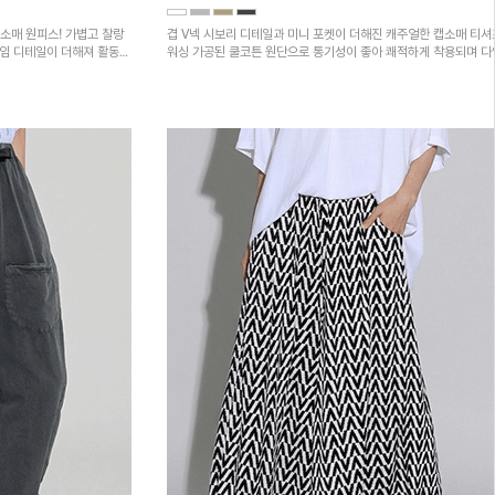
소매 원피스! 가볍고 찰랑
겹 V넥 시보리 디테일과 미니 포켓이 더해진 캐주얼한 캡소매 티셔
트임 디테일이 더해져 활동성
워싱 가공된 쿨코튼 원단으로 통기성이 좋아 쾌적하게 착용되며 
하의와 매치하기 좋은 아이템입니다~