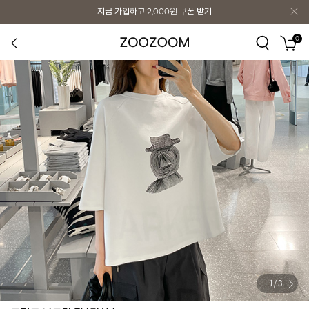
지금 가입하고
2,000원
쿠폰 받기
0
1
/
3