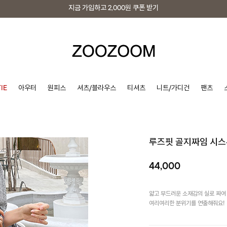
지금 가입하고
2,000원
쿠폰 받기
지금 가입하고
2,000원
쿠폰 받기
IE
아우터
원피스
셔츠/블라우스
티셔츠
니트/가디건
팬츠
루즈핏 골지짜임 시
44,000
얇고 부드러운 소재감의 실로 짜여
여리여리한 분위기를 연출해줘요!