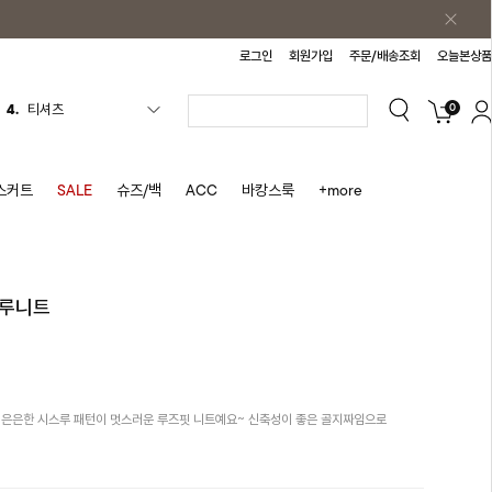
로그인
회원가입
주문/배송조회
오늘본상품
0
5.
플리츠
6.
나시원피스
7.
치마반바지
스커트
SALE
슈즈/백
ACC
바캉스룩
+more
8.
바지
9.
조끼
10.
자켓
스루니트
1.
원피스
2.
블라우스
3.
나시
 은은한 시스루 패턴이 멋스러운 루즈핏 니트예요~ 신축성이 좋은 골지짜임으로
4.
티셔츠