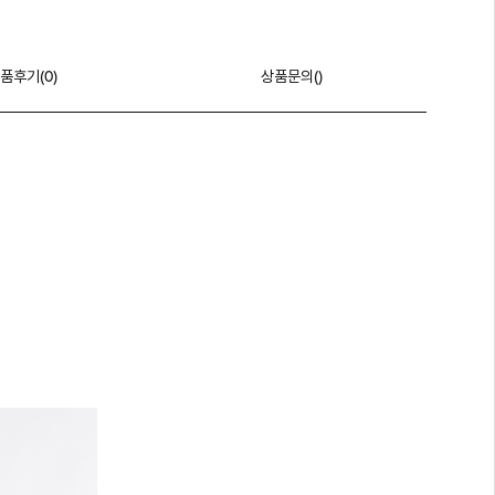
품후기(
0
)
상품문의()