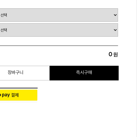
0
원
장바구니
즉시구매