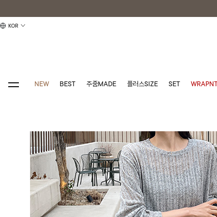
KOR
NEW
BEST
주줌MADE
플러스SIZE
SET
WRAPNT