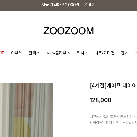
지금 가입하고
2,000원
쿠폰 받기
지금 가입하고
2,000원
쿠폰 받기
IE
아우터
원피스
셔츠/블라우스
티셔츠
니트/가디건
팬츠
[4계절]케이프 레이
128,000
시원하게 입기 좋은 여름버전이 
레이어드된 디자인으로 스타일리시