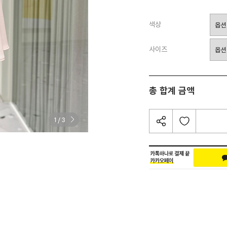
색상
사이즈
총 합계 금액
/
1
3