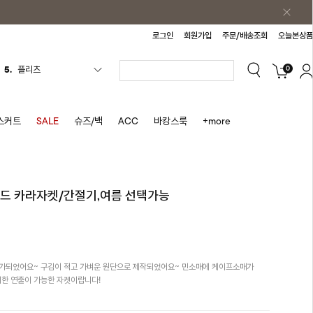
로그인
회원가입
주문/배송조회
오늘본상품
0
5.
플리츠
6.
나시원피스
7.
치마반바지
스커트
SALE
슈즈/백
ACC
바캉스룩
+more
8.
바지
9.
조끼
10.
자켓
어드 카라자켓/간절기,여름 선택가능
1.
원피스
2.
블라우스
3.
나시
추가되었어요~ 구김이 적고 가벼운 원단으로 제작되었어요~ 민소매에 케이프소매가
4.
티셔츠
한 연출이 가능한 자켓이랍니다!