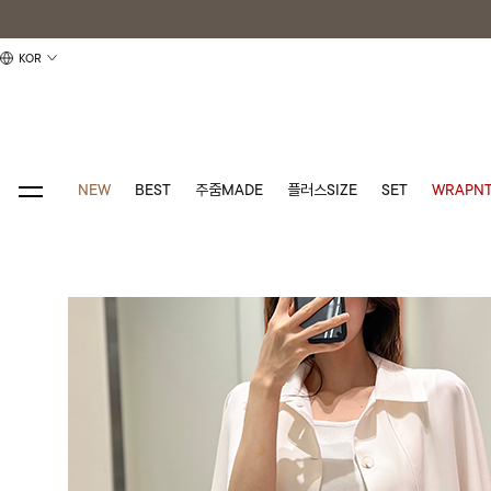
KOR
NEW
BEST
주줌MADE
플러스SIZE
SET
WRAPNT