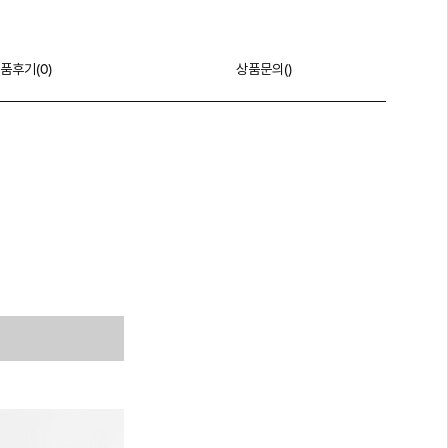
품후기(
0
)
상품문의()