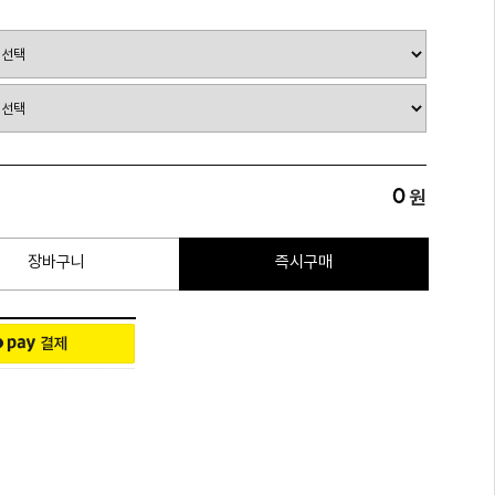
0
원
장바구니
즉시구매