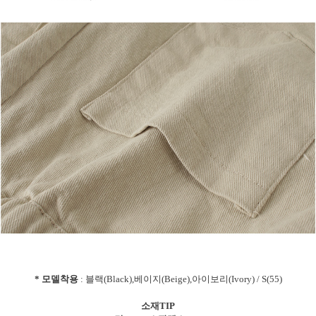
* 모델착용
: 블랙(Black),베이지(Beige),아이보리(Ivory) / S(55)
소재TIP