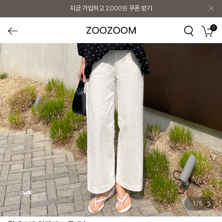
지금 가입하고
2,000원
쿠폰 받기
0
1
/
5