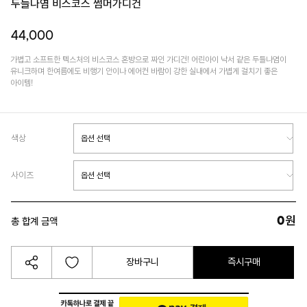
두들나염 비스코스 썸머가디건
44,000
가볍고 소프트한 텍스처의 비스코스 혼방으로 짜인 가디건! 어린아이 낙서 같은 두들나염이
유니크하며 한여름에도 비행기 안이나 에어컨 바람이 강한 실내에서 가볍게 걸치기 좋은
아이템!
색상
사이즈
0
원
총 합계 금액
장바구니
즉시구매