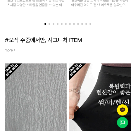
밑단의 스트랩으로 핏 조절이 가능해 조거팬
찰랑이는 냉감 소재와 세련된 헤링본 패턴이
츠처럼 다양한 스타일을 연출할 수 있는 아
어우러진 와이드 팬츠! 여유로운 실루엣으로
이템! 허리 전체 밴딩과 스트링으로 편안한
활동성이 뛰어나며, 가볍고 시원한 착용감으
착용감이며, 넉넉한 포켓 디테일로 실용성을
로 한여름까지 부담 없이 즐기기 좋은 아이
더했어요~
템입니다.
#오직 주줌에서만, 시그니처 ITEM
more >