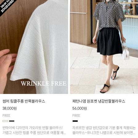
패턴나염 원포켓 냉감반팔블라우스
썸머 링클주름 반목블라우스
56,000원
38,000원
FREE
FREE
차르르한 냉감 원단감으로 기분 좋게 착용되는
반하이넥 디자인의 가오리핏 반팔 블라우스!
블라우스~유니크한 나염으로 시원해 보이면
가볍고 시원한 링클 주름 원단으로 여름철 쾌
서 흐르는 핏이 멋스러운 아이템!
적하게 즐기기 좋은 아이템이에요~