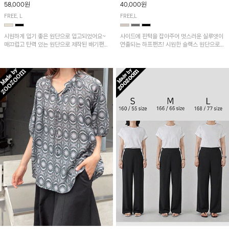
58,000원
40,000원
FREE, L
FREE,L
시원하게 입기 좋은 원단으로 입고되었어요~
사이드에 핀턱을 잡아주어 멋스러운 실루엣이
매끄럽고 탄력 있는 원단으로 제작된 배기팬츠
연출되는 하프팬츠! 시원한 슬랙스 원단으로
입니다! 유니크한 다트절개 포인트가 돋보이며
산뜻하게 입어보실 거예요~
뒷밴딩으로 편안하게~