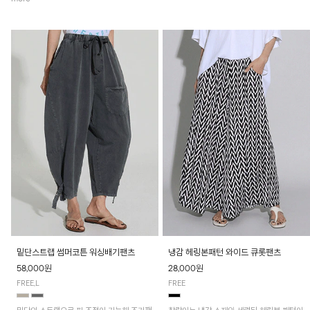
밑단스트랩 썸머코튼 워싱배기팬츠
냉감 헤링본패턴 와이드 큐롯팬츠
58,000원
28,000원
FREE,L
FREE