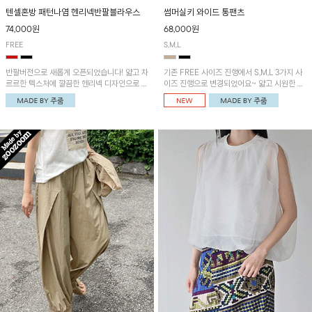
텐셀혼방 패턴나염 헨리넥반팔블라우스
썸머실키 와이드 통팬츠
74,000원
68,000원
FREE
S,M,L
반팔버전으로 새롭게 오픈되었습니다! 얇고 차
기존 FREE 사이즈 진행에서 S,M,L 3가지 사
르르한 텍스처에 깔끔한 헨리넥 디자인으로 제
이즈 진행으로 변경되었어요~ 얇고 시원한 원
작된 블라우스예요~볼륨감있는 소매 셔링과
단으로 제작된 와이드팬츠! 베이직한 디자인으
세련된 나염패턴으로 유니크한 매력 UP!
로 코디 활용도가 높은 아이템이에요~