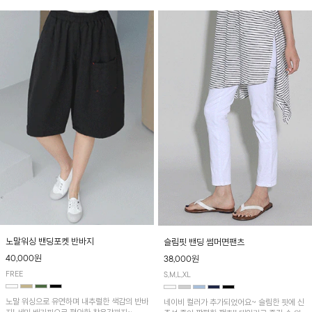
노말워싱 밴딩포켓 반바지
슬림핏 밴딩 썸머면팬츠
40,000원
38,000원
FREE
S,M,L,XL
노말 워싱으로 유연하며 내추럴한 색감의 반바
네이비 컬러가 추가되었어요~ 슬림한 핏에 신