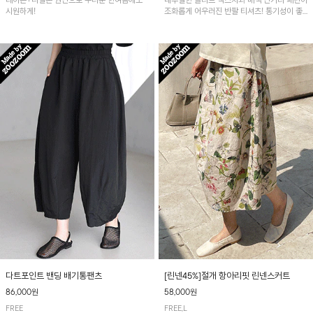
레이온+나일론 원단으로 무더운 한여름에도
내추럴한 슬라브 텍스처와 배색 단가라 패턴이
시원하게!
조화롭게 어우러진 반팔 티셔츠! 통기성이 좋
아 여름철 시원하게 착용하기 좋아요~
다트포인트 밴딩 배기통팬츠
[린넨45%]절개 항아리핏 린넨스커트
86,000원
58,000원
FREE
FREE,L