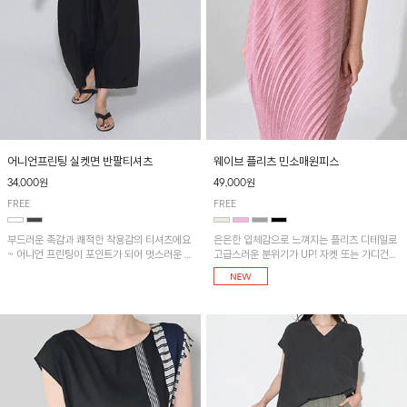
어니언프린팅 실켓면 반팔티셔츠
웨이브 플리츠 민소매원피스
34,000원
49,000원
FREE
FREE
부드러운 촉감과 쾌적한 착용감의 티셔츠에요
은은한 입체감으로 느껴지는 플리츠 디테일로
~ 어니언 프린팅이 포인트가 되어 멋스러운 아
고급스러운 분위기가 UP! 자켓 또는 가디건과
이템!!
같이 매치해도 잘 어울린답니다!