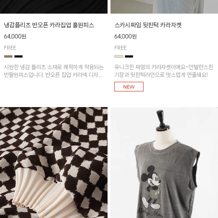
냉감플리츠 반오픈 카라집업 훌원피스
스카시짜임 뒷핀턱 카라자켓
64,000원
64,000원
FREE
FREE
시원한 냉감 플리츠 소재로 쾌적하게 착용되는
유니크한 짜임의 카라자켓이에요~언발란스한
반팔원피스입니다. 반오픈 집업 카라넥 디자인
기장과 뒷핀턱라인으로 멋스럽게 연출돼요!
이 깔끔한 포인트를 더해주며, 자연스럽게 퍼
지는 훌 실루엣이 여성스러운 분위기를 연출해
줘요~