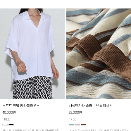
소프트 언발 카라블라우스
배색단가라 슬라브 반팔티셔츠
40,000원
32,000원
FREE
FREE