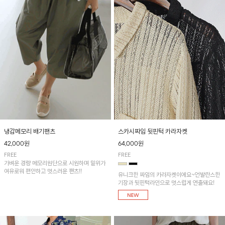
냉감메모리 배기팬츠
스카시짜임 뒷핀턱 카라자켓
42,000원
64,000원
FREE
FREE
가벼운 경량 메모리원단으로 시원하며 밑위가
여유로워 편안하고 멋스러운 팬츠!!
유니크한 짜임의 카라자켓이에요~언발란스한
기장과 뒷핀턱라인으로 멋스럽게 연출돼요!