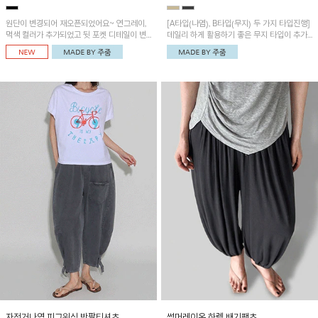
원단이 변경되어 재오픈되었어요~ 연그레이,
[A타입(나염), B타입(무지) 두 가지 타입진행]
먹색 컬러가 추가되었고 뒷 포켓 디테일이 변
데일리 하게 활용하기 좋은 무지 타입이 추가
경되었습니다~가볍고 시원하게 착용되는 배
되었어요~ 볼륨감 있는 항아리핏 실루엣이 유
기통팬츠! 허리밴딩과 여유로운 통으로 편안해
니크하며 포켓디테일이 POINT!
매일 손이 자주 갈 아이템!
자전거나염 피그워싱 반팔티셔츠
썸머레이온 하렘 배기팬츠