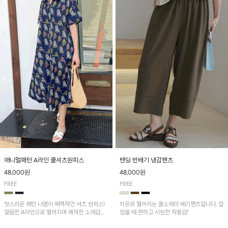
애니멀패턴 A라인 쿨셔츠원피스
밴딩 반배기 냉감팬츠
48,000원
48,000원
FREE
FREE
멋스러운 패턴 나염이 매력적인 셔츠 원피스!
차르르 떨어지는 쿨소재의 배기팬츠입니다. 입
깔끔한 A라인으로 떨어지며 쾌적한 소재감으
었을 때 편하고 시원한 착용감!
로 산뜻하게 착용돼요~