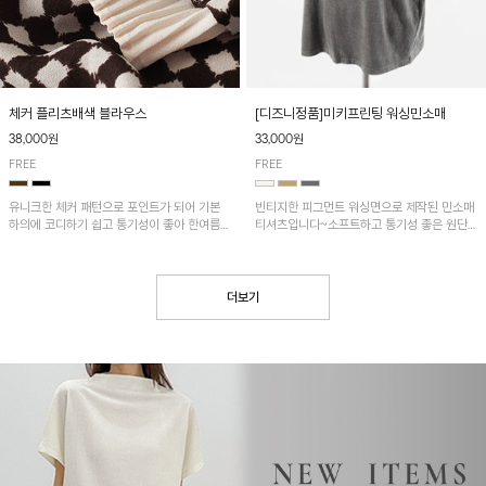
[디즈니정품]미키프린팅 워싱민소매
체커 플리츠배색 블라우스
33,000원
38,000원
FREE
FREE
빈티지한 피그먼트 워싱면으로 제작된 민소매
유니크한 체커 패턴으로 포인트가 되어 기본
티셔츠입니다~소프트하고 통기성 좋은 원단
하의에 코디하기 쉽고 통기성이 좋아 한여름에
으로 편안하면서 유니크한 프린팅이 POINT!
도 시원하게 착용하기 좋답니다~
더보기