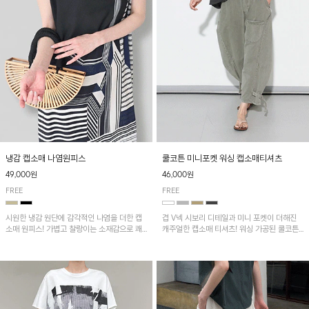
냉감 캡소매 나염원피스
쿨코튼 미니포켓 워싱 캡소매티셔츠
49,000원
46,000원
FREE
FREE
시원한 냉감 원단에 감각적인 나염을 더한 캡
겹 V넥 시보리 디테일과 미니 포켓이 더해진
소매 원피스! 가볍고 찰랑이는 소재감으로 쾌
캐주얼한 캡소매 티셔츠! 워싱 가공된 쿨코튼
적하게 착용되며, 밑단 트임 디테일이 더해져
원단으로 통기성이 좋아 쾌적하게 착용되며 다
활동성을 높였어요~
양한 하의와 매치하기 좋은 아이템입니다~