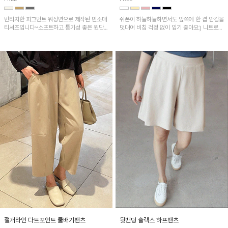
빈티지한 피그먼트 워싱면으로 제작된 민소매
쉬폰이 하늘하늘하면서도 앞쪽에 한 겹 안감을
티셔츠입니다~소프트하고 통기성 좋은 원단
덧대어 비침 걱정 없이 입기 좋아요:) 니트로
으로 편안하면서 유니크한 프린팅이 POINT!
배색된 어깨 캡소매가 자연스럽게 감싸주어 세
련된 무드를 연출 해준답니다~
절개라인 다트포인트 쿨배기팬츠
뒷밴딩 슬랙스 하프팬츠