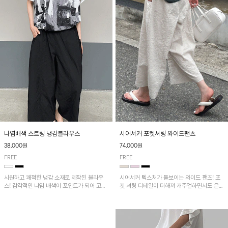
나염배색 스트링 냉감블라우스
시어서커 포켓셔링 와이드팬츠
38,000원
74,000원
FREE
FREE
시원하고 쾌적한 냉감 소재로 제작된 블라우
시어서커 텍스처가 돋보이는 와이드 팬츠! 포
스! 감각적인 나염 배색이 포인트가 되어 고급
켓 셔링 디테일이 더해져 캐주얼하면서도 은은
스럽고 세련된 분위기를 연출하며, 스트링 디
한 포인트를 연출하며, 여유로운 와이드 핏으
테일로 핏 조절이 가능해 다양한 실루엣으로
로 편안하고 멋스러운 실루엣을 완성해 줍니
착용 가능합니다~
다. 가볍고 쾌적한 착용감으로 여름철 데일리
아이템으로 활용하기 좋아요~