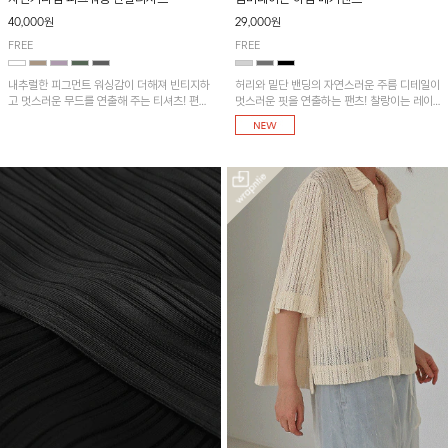
40,000원
29,000원
FREE
FREE
내추럴한 피그먼트 워싱감이 더해져 빈티지하
허리와 밑단 밴딩의 자연스러운 주름 디테일이
고 멋스러운 무드를 연출해 주는 티셔츠! 편안
멋스러운 핏을 연출하는 팬츠! 찰랑이는 레이
한 루즈핏으로 여유롭게 착용하기 좋은 아이템
온 소재로 가볍고 시원하게 착용되며, 여유로
이에요~
운 실루엣으로 활동성이 좋아 데일리 하게 즐
기기 좋은 아이템입니다~