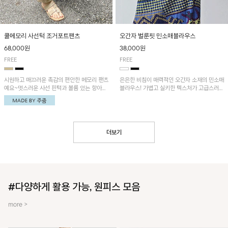
쿨메모리 사선턱 조거포트팬츠
오간자 벌룬핏 민소매블라우스
68,000원
38,000원
FREE
FREE
시원하고 매끄러운 촉감의 편안한 메모리 팬츠
은은한 비침이 매력적인 오간자 소재의 민소매
예요~멋스러운 사선 핀턱과 볼륨 있는 항아리
블라우스! 가볍고 실키한 텍스처가 고급스러운
핏이 유니크한 아이템!
무드를 더해주며, 벌룬핏 실루엣이 멋스러운
아이템이에요~
더보기
#다양하게 활용 가능, 원피스 모음
more >