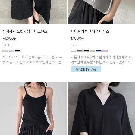
시어서커 포켓셔링 와이드팬츠
페이즐리 린넨배색 티셔츠
74,000원
17,000원
FREE
FREE
시어서커 텍스처가 돋보이는 와이드 팬츠! 포
새롭게 화이트&먹색 컬러가 추가되었어요! 화
켓 셔링 디테일이 더해져 캐주얼하면서도 은은
이트컬러 앞부분 배색컬러가 변경되었어요~
한 포인트를 연출하며, 여유로운 와이드 핏으
중앙 린넨배색으로 유니크하면서 페이즐리 패
로 편안하고 멋스러운 실루엣을 완성해 줍니
턴으로 감각적인 분위기를 연출이 가능한 티셔
다. 가볍고 쾌적한 착용감으로 여름철 데일리
츠!
아이템으로 활용하기 좋아요~