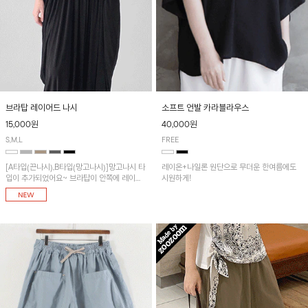
브라탑 레이어드 나시
소프트 언발 카라블라우스
15,000원
40,000원
S,M,L
FREE
[A타입(끈나시),B타입(망고나시)]망고나시 타
레이온+나일론 원단으로 무더운 한여름에도
입이 추가되었어요~ 브라탑이 안쪽에 레이어
시원하게!
드 되어 실용적인 나시!