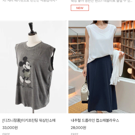
지! 세미 배기핏으로 편안한 착용감까지~
축성 좋아 짱편한 팬츠!! 데일리로 즐길 수 있
는 기본 컬러들로 준비했어요~
[디즈니정품]미키프린팅 워싱민소매
내추럴 드롭라인 캡소매블라우스
33,000원
28,000원
FREE
FREE