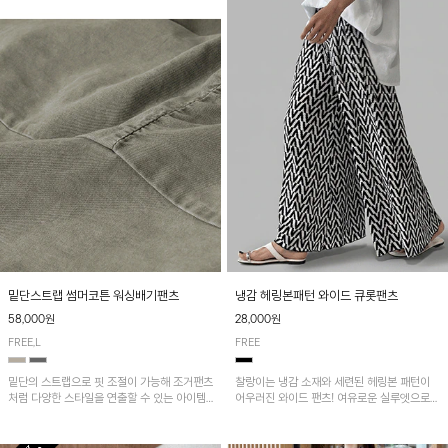
밑단스트랩 썸머코튼 워싱배기팬츠
냉감 헤링본패턴 와이드 큐롯팬츠
58,000원
28,000원
FREE,L
FREE
밑단의 스트랩으로 핏 조절이 가능해 조거팬츠
찰랑이는 냉감 소재와 세련된 헤링본 패턴이
처럼 다양한 스타일을 연출할 수 있는 아이템!
어우러진 와이드 팬츠! 여유로운 실루엣으로
허리 전체 밴딩과 스트링으로 편안한 착용감이
활동성이 뛰어나며, 가볍고 시원한 착용감으로
며, 넉넉한 포켓 디테일로 실용성을 더했어요~
한여름까지 부담 없이 즐기기 좋은 아이템입니
다.