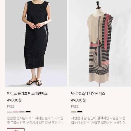
웨이브 플리츠 민소매원피스
냉감 캡소매 나염원피스
49,000원
49,000원
FREE
FREE
은은한 입체감으로 느껴지는 플리츠 디테일
시원한 냉감 원단에 감각적인 나염을 더한
로 고급스러운 분위기가 UP! 자켓 또는 가디
캡소매 원피스! 가볍고 찰랑이는 소재감으로
건과 같이 매치해도 잘 어울린답니다!
쾌적하게 착용되며, 밑단 트임 디테일이 더해