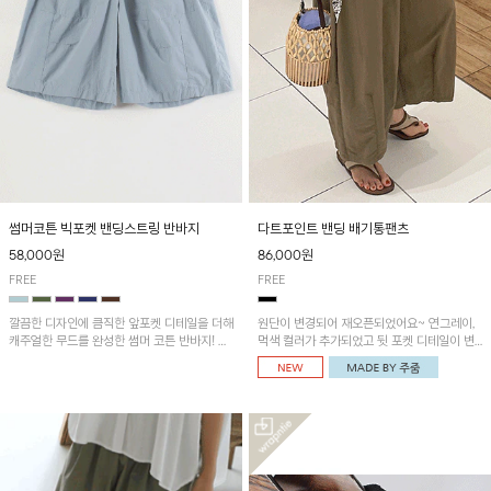
썸머코튼 빅포켓 밴딩스트링 반바지
다트포인트 밴딩 배기통팬츠
58,000원
86,000원
FREE
FREE
깔끔한 디자인에 큼직한 앞포켓 디테일을 더해
원단이 변경되어 재오픈되었어요~ 연그레이,
캐주얼한 무드를 완성한 썸머 코튼 반바지! 허
먹색 컬러가 추가되었고 뒷 포켓 디테일이 변
리 밴딩과 스트링으로 편안한 핏을 연출하며,
경되었습니다~가볍고 시원하게 착용되는 배
가볍고 쾌적한 착용감으로 여름 시즌 내내 데
기통팬츠! 허리밴딩과 여유로운 통으로 편안해
일리 하게 활용하기 좋아요~
매일 손이 자주 갈 아이템!