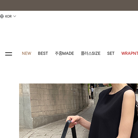
KOR
NEW
BEST
주줌MADE
플러스SIZE
SET
WRAPNT