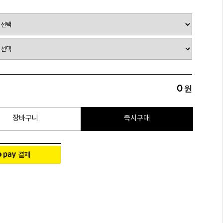
0
원
장바구니
즉시구매