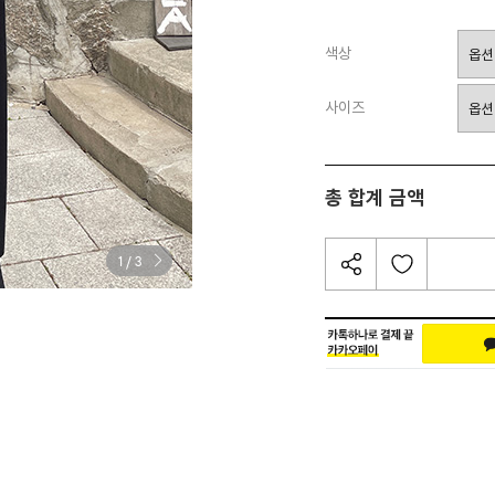
색상
사이즈
총 합계 금액
/
1
3