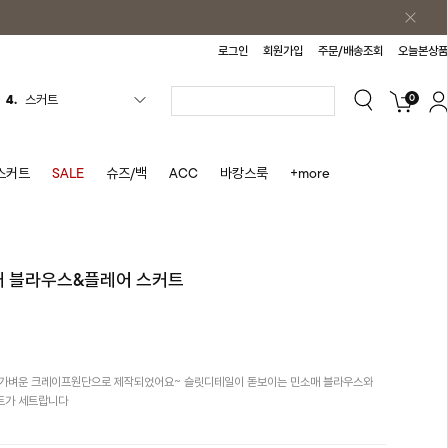
로그인
회원가입
주문/배송조회
오늘본상품
4.
스커트
0
5.
반바지
6.
여름티
7.
가디건
스커트
SALE
슈즈/백
ACC
바캉스룩
+more
8.
셔츠
9.
청치마
10.
바스락원피스
소매 블라우스&플레어 스커트
1.
원피스
2.
블라우스
3.
나시
 가벼운 크레이프원단으로 제작되었어요~ 슬릿디테일이 돋보이는 민소매 블라우스와
트가 세트랍니다