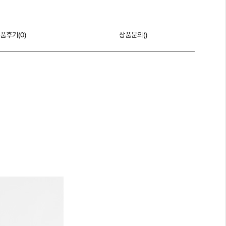
품후기(
0
)
상품문의()