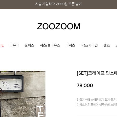
지금 가입하고
2,000원
쿠폰 받기
지금 가입하고
2,000원
쿠폰 받기
IE
아우터
원피스
셔츠/블라우스
티셔츠
니트/가디건
팬츠
[SET]크레이프 민
78,000
간절기부터 초여름까지 입기 좋은
여성스러운 플레어 실루엣의 스커