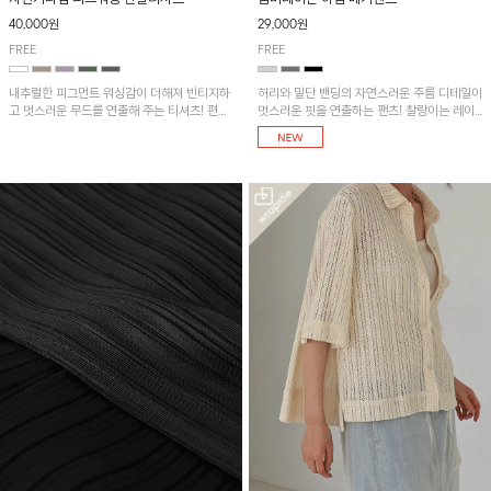
40,000원
29,000원
FREE
FREE
내추럴한 피그먼트 워싱감이 더해져 빈티지하
허리와 밑단 밴딩의 자연스러운 주름 디테일이
고 멋스러운 무드를 연출해 주는 티셔츠! 편안
멋스러운 핏을 연출하는 팬츠! 찰랑이는 레이
한 루즈핏으로 여유롭게 착용하기 좋은 아이템
온 소재로 가볍고 시원하게 착용되며, 여유로
이에요~
운 실루엣으로 활동성이 좋아 데일리 하게 즐
기기 좋은 아이템입니다~