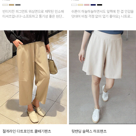
빈티지한 피그먼트 워싱면으로 제작된 민소매
쉬폰이 하늘하늘하면서도 앞쪽에 한 겹 안감을
티셔츠입니다~소프트하고 통기성 좋은 원단
덧대어 비침 걱정 없이 입기 좋아요:) 니트로
으로 편안하면서 유니크한 프린팅이 POINT!
배색된 어깨 캡소매가 자연스럽게 감싸주어 세
련된 무드를 연출 해준답니다~
절개라인 다트포인트 쿨배기팬츠
뒷밴딩 슬랙스 하프팬츠