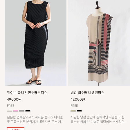
웨이브 플리츠 민소매원피스
냉감 캡소매 나염원피스
49,000원
49,000원
FREE
FREE
은은한 입체감으로 느껴지는 플리츠 디테일
시원한 냉감 원단에 감각적인 나염을 더한
로 고급스러운 분위기가 UP! 자켓 또는 가디
캡소매 원피스! 가볍고 찰랑이는 소재감으로
건과 같이 매치해도 잘 어울린답니다!
쾌적하게 착용되며, 밑단 트임 디테일이 더해