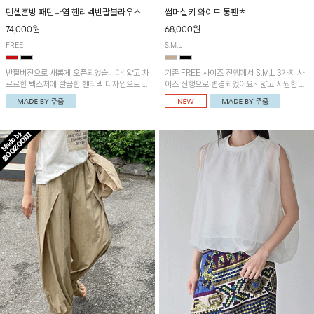
텐셀혼방 패턴나염 헨리넥반팔블라우스
썸머실키 와이드 통팬츠
74,000원
68,000원
FREE
S,M,L
반팔버전으로 새롭게 오픈되었습니다! 얇고 차
기존 FREE 사이즈 진행에서 S,M,L 3가지 사
르르한 텍스처에 깔끔한 헨리넥 디자인으로 제
이즈 진행으로 변경되었어요~ 얇고 시원한 원
작된 블라우스예요~볼륨감있는 소매 셔링과
단으로 제작된 와이드팬츠! 베이직한 디자인으
세련된 나염패턴으로 유니크한 매력 UP!
로 코디 활용도가 높은 아이템이에요~