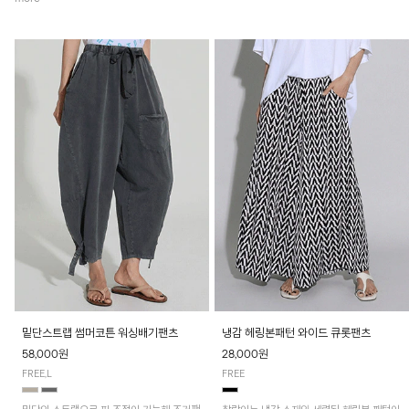
밑단스트랩 썸머코튼 워싱배기팬츠
냉감 헤링본패턴 와이드 큐롯팬츠
58,000원
28,000원
FREE,L
FREE