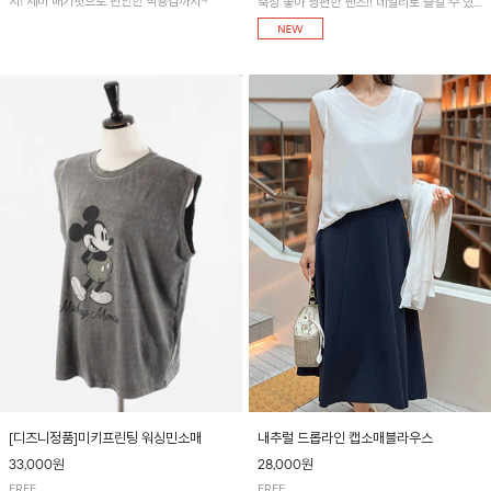
지! 세미 배기핏으로 편안한 착용감까지~
축성 좋아 짱편한 팬츠!! 데일리로 즐길 수 있
는 기본 컬러들로 준비했어요~
[디즈니정품]미키프린팅 워싱민소매
내추럴 드롭라인 캡소매블라우스
33,000원
28,000원
FREE
FREE