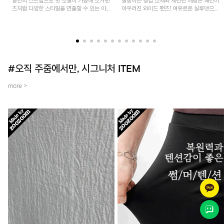
밑단의 스트랩으로 핏 조절이 가능해 조거팬
찰랑이는 냉감 소재와 세련된 헤링본 패턴이
츠처럼 다양한 스타일을 연출할 수 있는 아
어우러진 와이드 팬츠! 여유로운 실루엣으로
이템! 허리 전체 밴딩과 스트링으로 편안한
활동성이 뛰어나며, 가볍고 시원한 착용감으
착용감이며, 넉넉한 포켓 디테일로 실용성을
로 한여름까지 부담 없이 즐기기 좋은 아이
더했어요~
템입니다.
#오직 주줌에서만, 시그니처 ITEM
more >