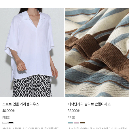
소프트 언발 카라블라우스
배색단가라 슬라브 반팔티셔츠
40,000원
32,000원
FREE
FREE