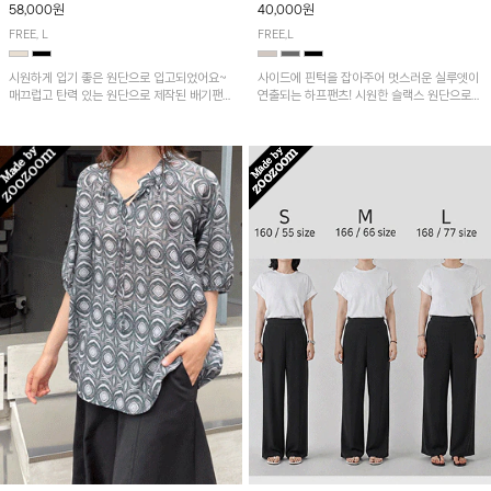
58,000원
40,000원
FREE, L
FREE,L
시원하게 입기 좋은 원단으로 입고되었어요~
사이드에 핀턱을 잡아주어 멋스러운 실루엣이
매끄럽고 탄력 있는 원단으로 제작된 배기팬츠
연출되는 하프팬츠! 시원한 슬랙스 원단으로
입니다! 유니크한 다트절개 포인트가 돋보이며
산뜻하게 입어보실 거예요~
뒷밴딩으로 편안하게~