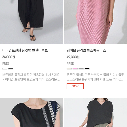
어니언프린팅 실켓면 반팔티셔츠
웨이브 플리츠 민소매원피스
34,000원
49,000원
FREE
FREE
부드러운 촉감과 쾌적한 착용감의 티셔츠에요
은은한 입체감으로 느껴지는 플리츠 디테일로
~ 어니언 프린팅이 포인트가 되어 멋스러운 아
고급스러운 분위기가 UP! 자켓 또는 가디건과
이템!!
같이 매치해도 잘 어울린답니다!