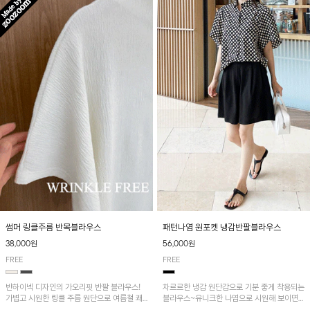
패턴나염 원포켓 냉감반팔블라우스
썸머 링클주름 반목블라우스
56,000원
38,000원
FREE
FREE
차르르한 냉감 원단감으로 기분 좋게 착용되는
반하이넥 디자인의 가오리핏 반팔 블라우스!
블라우스~유니크한 나염으로 시원해 보이면
가볍고 시원한 링클 주름 원단으로 여름철 쾌
서 흐르는 핏이 멋스러운 아이템!
적하게 즐기기 좋은 아이템이에요~