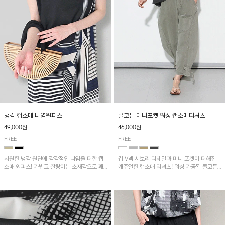
냉감 캡소매 나염원피스
쿨코튼 미니포켓 워싱 캡소매티셔츠
49,000원
46,000원
FREE
FREE
시원한 냉감 원단에 감각적인 나염을 더한 캡
겹 V넥 시보리 디테일과 미니 포켓이 더해진
소매 원피스! 가볍고 찰랑이는 소재감으로 쾌
캐주얼한 캡소매 티셔츠! 워싱 가공된 쿨코튼
적하게 착용되며, 밑단 트임 디테일이 더해져
원단으로 통기성이 좋아 쾌적하게 착용되며 다
활동성을 높였어요~
양한 하의와 매치하기 좋은 아이템입니다~