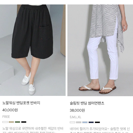
노말워싱 밴딩포켓 반바지
슬림핏 밴딩 썸머면팬츠
40,000원
38,000원
FREE
S,M,L,XL
노말 워싱으로 유연하며 내추럴한 색감의 반바
네이비 컬러가 추가되었어요~ 슬림한 핏에 신