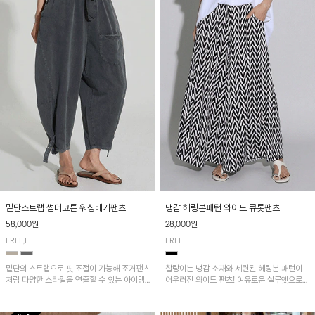
밑단스트랩 썸머코튼 워싱배기팬츠
냉감 헤링본패턴 와이드 큐롯팬츠
58,000원
28,000원
FREE,L
FREE
밑단의 스트랩으로 핏 조절이 가능해 조거팬츠
찰랑이는 냉감 소재와 세련된 헤링본 패턴이
처럼 다양한 스타일을 연출할 수 있는 아이템!
어우러진 와이드 팬츠! 여유로운 실루엣으로
허리 전체 밴딩과 스트링으로 편안한 착용감이
활동성이 뛰어나며, 가볍고 시원한 착용감으로
며, 넉넉한 포켓 디테일로 실용성을 더했어요~
한여름까지 부담 없이 즐기기 좋은 아이템입니
다.