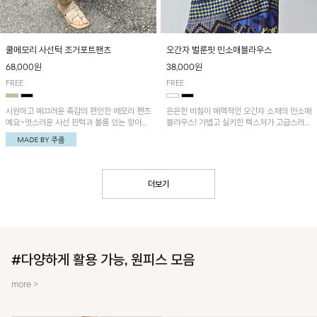
쿨메모리 사선턱 조거포트팬츠
오간자 벌룬핏 민소매블라우스
68,000원
38,000원
FREE
FREE
시원하고 매끄러운 촉감의 편안한 메모리 팬츠
은은한 비침이 매력적인 오간자 소재의 민소매
예요~멋스러운 사선 핀턱과 볼륨 있는 항아리
블라우스! 가볍고 실키한 텍스처가 고급스러운
핏이 유니크한 아이템!
무드를 더해주며, 벌룬핏 실루엣이 멋스러운
아이템이에요~
더보기
#다양하게 활용 가능, 원피스 모음
more >