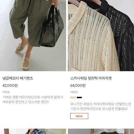
냉감메모리 배기팬츠
스카시짜임 뒷핀턱 카라자켓
42,000원
64,000원
FREE
FREE
가벼운 경량 메모리원단으로 시원하며 밑위가
여유로워 편안하고 멋스러운 팬츠!!
유니크한 짜임의 카라자켓이에요~언발란스한
기장과 뒷핀턱라인으로 멋스럽게 연출돼요!