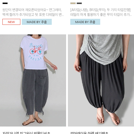
원단이 변경되어 재오픈되었어요~ 연그레이,
[A타입(나염), B타입(무지) 두 가지 타입진행]
먹색 컬러가 추가되었고 뒷 포켓 디테일이 변
데일리 하게 활용하기 좋은 무지 타입이 추가
경되었습니다~가볍고 시원하게 착용되는 배
되었어요~ 볼륨감 있는 항아리핏 실루엣이 유
기통팬츠! 허리밴딩과 여유로운 통으로 편안해
니크하며 포켓디테일이 POINT!
매일 손이 자주 갈 아이템!
자전거나염 피그워싱 반팔티셔츠
썸머레이온 하렘 배기팬츠