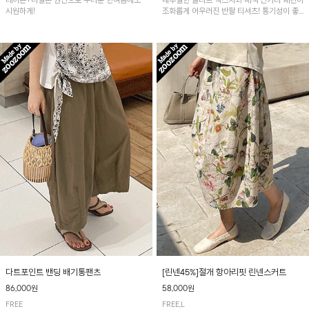
레이온+나일론 원단으로 무더운 한여름에도
내추럴한 슬라브 텍스처와 배색 단가라 패턴이
시원하게!
조화롭게 어우러진 반팔 티셔츠! 통기성이 좋
아 여름철 시원하게 착용하기 좋아요~
다트포인트 밴딩 배기통팬츠
[린넨45%]절개 항아리핏 린넨스커트
86,000원
58,000원
FREE
FREE,L