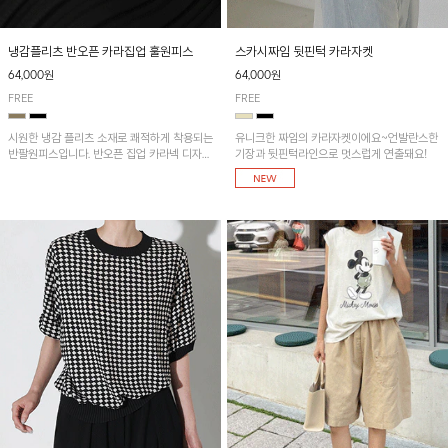
냉감플리츠 반오픈 카라집업 훌원피스
스카시짜임 뒷핀턱 카라자켓
64,000원
64,000원
FREE
FREE
시원한 냉감 플리츠 소재로 쾌적하게 착용되는
유니크한 짜임의 카라자켓이에요~언발란스한
반팔원피스입니다. 반오픈 집업 카라넥 디자인
기장과 뒷핀턱라인으로 멋스럽게 연출돼요!
이 깔끔한 포인트를 더해주며, 자연스럽게 퍼
지는 훌 실루엣이 여성스러운 분위기를 연출해
줘요~