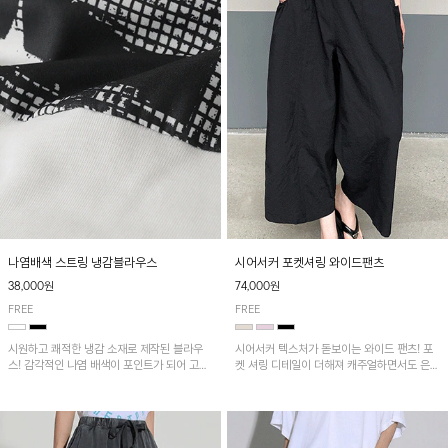
나염배색 스트링 냉감블라우스
시어서커 포켓셔링 와이드팬츠
38,000원
74,000원
FREE
FREE
시원하고 쾌적한 냉감 소재로 제작된 블라우
시어서커 텍스처가 돋보이는 와이드 팬츠! 포
스! 감각적인 나염 배색이 포인트가 되어 고급
켓 셔링 디테일이 더해져 캐주얼하면서도 은은
스럽고 세련된 분위기를 연출하며, 스트링 디
한 포인트를 연출하며, 여유로운 와이드 핏으
테일로 핏 조절이 가능해 다양한 실루엣으로
로 편안하고 멋스러운 실루엣을 완성해 줍니
착용 가능합니다~
다. 가볍고 쾌적한 착용감으로 여름철 데일리
아이템으로 활용하기 좋아요~