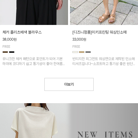
[디즈니정품]미키프린팅 워싱민소매
체커 플리츠배색 블라우스
33,000원
38,000원
FREE
FREE
빈티지한 피그먼트 워싱면으로 제작된 민소매
유니크한 체커 패턴으로 포인트가 되어 기본
티셔츠입니다~소프트하고 통기성 좋은 원단
하의에 코디하기 쉽고 통기성이 좋아 한여름에
으로 편안하면서 유니크한 프린팅이 POINT!
도 시원하게 착용하기 좋답니다~
더보기