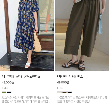
애니멀패턴 A라인 쿨셔츠원피스
밴딩 반배기 냉감팬츠
48,000원
48,000원
FREE
FREE
멋스러운 패턴 나염이 매력적인 셔츠 원피스!
차르르 떨어지는 쿨소재의 배기팬츠입니다. 입
깔끔한 A라인으로 떨어지며 쾌적한 소재감으
었을 때 편하고 시원한 착용감!
로 산뜻하게 착용돼요~