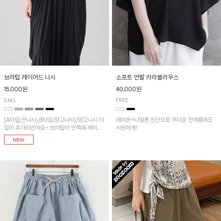
브라탑 레이어드 나시
소프트 언발 카라블라우스
15,000원
40,000원
S,M,L
FREE
[A타입(끈나시),B타입(망고나시)]망고나시 타
레이온+나일론 원단으로 무더운 한여름에도
입이 추가되었어요~ 브라탑이 안쪽에 레이어
시원하게!
드 되어 실용적인 나시!