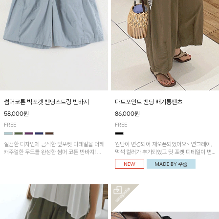
썸머코튼 빅포켓 밴딩스트링 반바지
다트포인트 밴딩 배기통팬츠
58,000원
86,000원
FREE
FREE
깔끔한 디자인에 큼직한 앞포켓 디테일을 더해
원단이 변경되어 재오픈되었어요~ 연그레이,
캐주얼한 무드를 완성한 썸머 코튼 반바지! 허
먹색 컬러가 추가되었고 뒷 포켓 디테일이 변
리 밴딩과 스트링으로 편안한 핏을 연출하며,
경되었습니다~가볍고 시원하게 착용되는 배
가볍고 쾌적한 착용감으로 여름 시즌 내내 데
기통팬츠! 허리밴딩과 여유로운 통으로 편안해
일리 하게 활용하기 좋아요~
매일 손이 자주 갈 아이템!