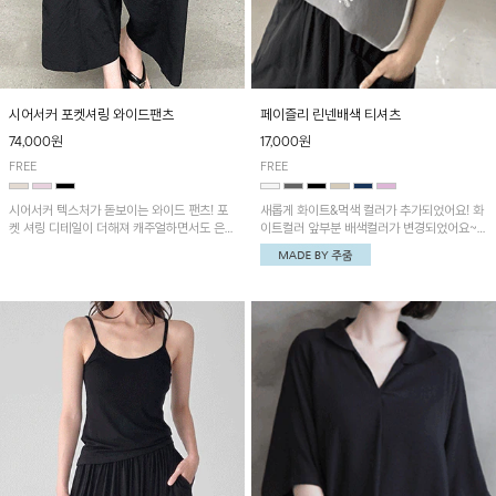
시어서커 포켓셔링 와이드팬츠
페이즐리 린넨배색 티셔츠
74,000원
17,000원
FREE
FREE
시어서커 텍스처가 돋보이는 와이드 팬츠! 포
새롭게 화이트&먹색 컬러가 추가되었어요! 화
켓 셔링 디테일이 더해져 캐주얼하면서도 은은
이트컬러 앞부분 배색컬러가 변경되었어요~
한 포인트를 연출하며, 여유로운 와이드 핏으
중앙 린넨배색으로 유니크하면서 페이즐리 패
로 편안하고 멋스러운 실루엣을 완성해 줍니
턴으로 감각적인 분위기를 연출이 가능한 티셔
다. 가볍고 쾌적한 착용감으로 여름철 데일리
츠!
아이템으로 활용하기 좋아요~