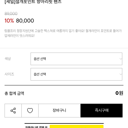
[세일]절개포인트 항아리핏 팬츠
89,000
10%
80,000
링클프리 정장지원단에 고슬한 텍스쳐로 여름까지 입기 좋아요! 절개라인이 포인트로 들어가
입체라인이 멋스러워요!
색상
사이즈
0
원
총 합계 금액
장바구니
즉시구매