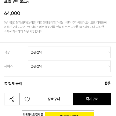
프릴 V넥 쿨조끼
64,000
[A타입(간절기),B타입(여름) 타입진행]B타입(여름) 버전이 추가되었어요~ 프릴 디테일이
더해진 V넥 디자인으로 여성스러운 분위기를 연출해 주는 맞주름 쿨조끼입니다. 시원한
소재로 쾌적하게 착용 가능합니다.
색상
사이즈
0
원
총 합계 금액
장바구니
즉시구매