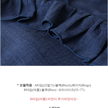
* 모델착용
: A타입(간절기)-블랙(Black),베이지(Beige)
B타입(여름)-블루(Blue) / 프리사이즈(55~77)
B타입(여름) 버전이 추가되었어요~