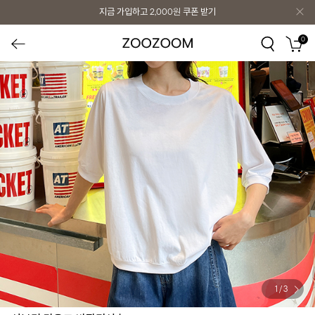
지금 가입하고
2,000원
쿠폰 받기
0
1
/
3