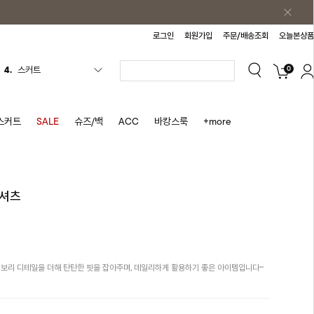
로그인
회원가입
주문/배송조회
오늘본상품
0
4.
스커트
5.
반바지
6.
여름티
스커트
SALE
슈즈/백
ACC
바캉스룩
+more
7.
가디건
8.
셔츠
9.
청치마
티셔츠
10.
바스락원피스
1.
원피스
2.
블라우스
시보리 디테일을 더해 탄탄한 핏을 잡아주며, 데일리하게 활용하기 좋은 아이템입니다~
3.
나시