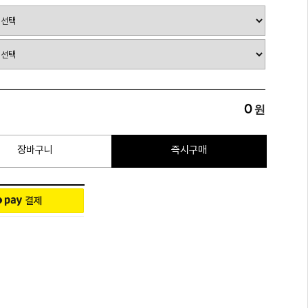
0
원
장바구니
즉시구매