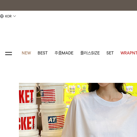
KOR
NEW
BEST
주줌MADE
플러스SIZE
SET
WRAPNT