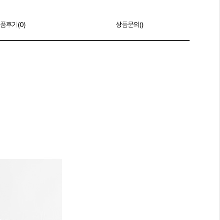
품후기(
0
)
상품문의()