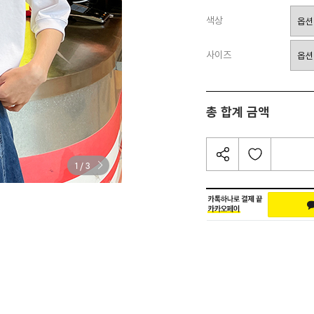
색상
사이즈
총 합계 금액
/
1
3