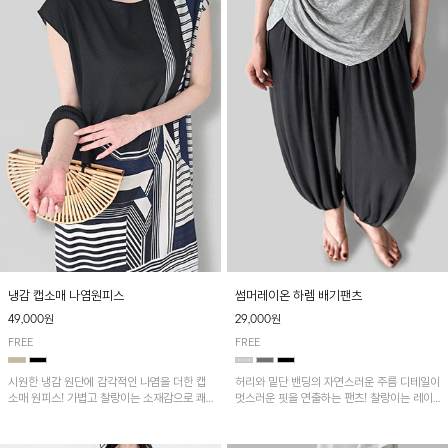
냉감 캡소매 나염원피스
썸머레이온 하렘 배기팬츠
49,000원
29,000원
FREE
FREE
시원한 냉감 원단에 감각적인 나염을 더한 캡
허리와 밑단 밴딩의 자연스러운 주름 디테일이
소매 원피스! 가볍고 찰랑이는 소재감으로 쾌
멋스러운 핏을 연출하는 팬츠! 찰랑이는 레이
적하게 착용되며, 밑단 트임 디테일이 더해져
온 소재로 가볍고 시원하게 착용되며, 여유로
활동성을 높였어요~
운 실루엣으로 활동성이 좋아 데일리 하게 즐
기기 좋은 아이템입니다~