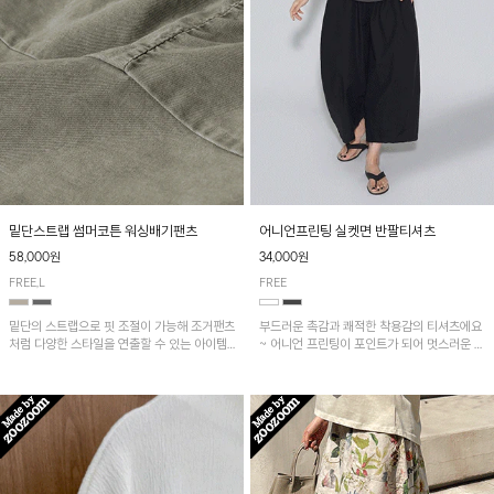
밑단스트랩 썸머코튼 워싱배기팬츠
어니언프린팅 실켓면 반팔티셔츠
58,000원
34,000원
FREE,L
FREE
밑단의 스트랩으로 핏 조절이 가능해 조거팬츠
부드러운 촉감과 쾌적한 착용감의 티셔츠에요
처럼 다양한 스타일을 연출할 수 있는 아이템!
~ 어니언 프린팅이 포인트가 되어 멋스러운 아
허리 전체 밴딩과 스트링으로 편안한 착용감이
이템!!
며, 넉넉한 포켓 디테일로 실용성을 더했어요~