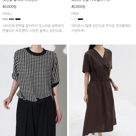
40,000원
40,000원
FREE,L
FREE
사이드에 핀턱을 잡아주어 멋스러운 실루엣이
레이온+나일론 원단으로 무더운 한여름에도
연출되는 하프팬츠! 시원한 슬랙스 원단으로
시원하게!
산뜻하게 입어보실 거예요~