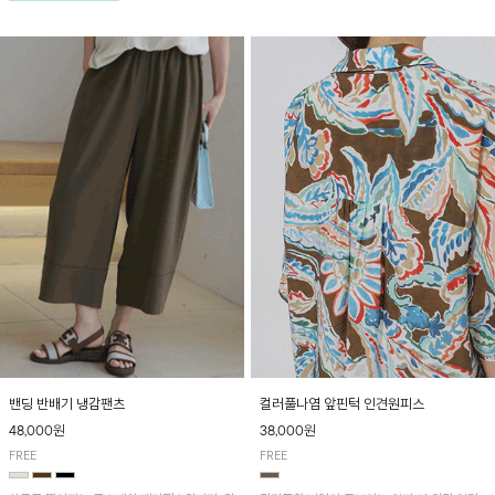
턴으로 감각적인 분위기를 연출이 가능한 티셔
츠!
밴딩 반배기 냉감팬츠
컬러풀나염 앞핀턱 인견원피스
48,000원
38,000원
FREE
FREE