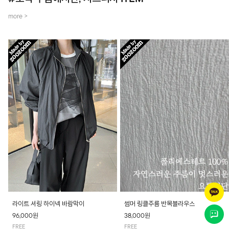
more >
라이트 셔링 하이넥 바람막이
썸머 링클주름 반목블라우스
96,000원
38,000원
FREE
FREE