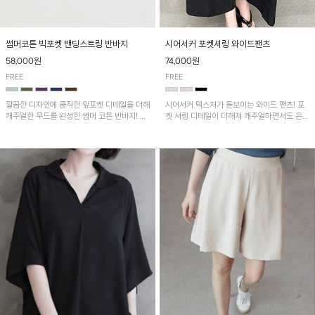
썸머코튼 빅포켓 밴딩스트링 반바지
시어서커 포켓셔링 와이드팬츠
58,000원
74,000원
FREE
FREE
깔끔한 디자인에 큼직한 앞포켓 디테일을 더해
시어서커 텍스처가 돋보이는 와이드 팬츠! 포
캐주얼한 무드를 완성한 썸머 코튼 반바지! 허
켓 셔링 디테일이 더해져 캐주얼하면서도 은은
리 밴딩과 스트링으로 편안한 핏을 연출하며,
한 포인트를 연출하며, 여유로운 와이드 핏으
가볍고 쾌적한 착용감으로 여름 시즌 내내 데
로 편안하고 멋스러운 실루엣을 완성해 줍니
일리 하게 활용하기 좋아요~
다. 가볍고 쾌적한 착용감으로 여름철 데일리
아이템으로 활용하기 좋아요~