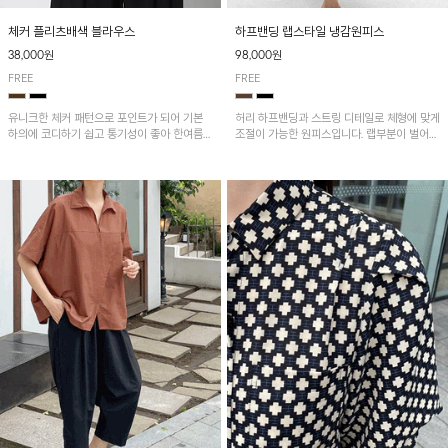
체커 플리츠배색 블라우스
하프밴딩 랩스타일 냉감원피스
38,000원
98,000원
FREE
FREE
유니크한 체커 패턴으로 포인트가 되어 기본
허리 하프밴딩과 스트링 디테일로 체형에 맞게
하의에 코디하기 쉽고 통기성이 좋아 한여름에
조절이 가능한 원피스입니다. 랩부분이 벌어지
도 시원하게 착용하기 좋답니다~
지않게 박음질되어있어 편하게 연출이 가능하
며 나일론과 면혼방으로 가볍고 땀 흡수성이
뛰어나 한여름에도 쾌적하게 입기 좋아요^^