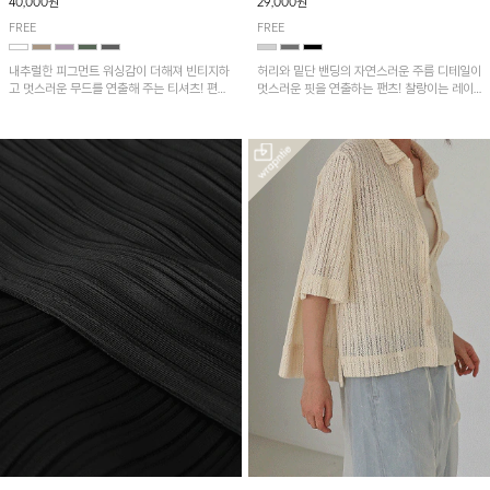
40,000원
29,000원
FREE
FREE
내추럴한 피그먼트 워싱감이 더해져 빈티지하
허리와 밑단 밴딩의 자연스러운 주름 디테일이
고 멋스러운 무드를 연출해 주는 티셔츠! 편안
멋스러운 핏을 연출하는 팬츠! 찰랑이는 레이
한 루즈핏으로 여유롭게 착용하기 좋은 아이템
온 소재로 가볍고 시원하게 착용되며, 여유로
이에요~
운 실루엣으로 활동성이 좋아 데일리 하게 즐
기기 좋은 아이템입니다~