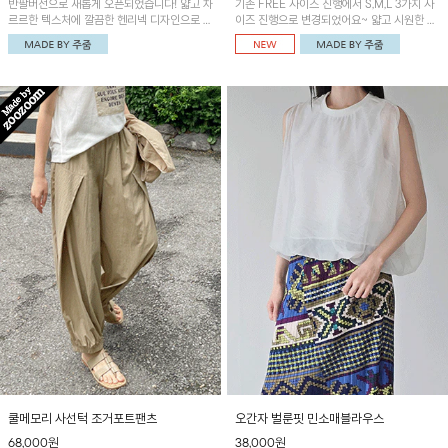
반팔버전으로 새롭게 오픈되었습니다! 얇고 차
기존 FREE 사이즈 진행에서 S,M,L 3가지 사
르르한 텍스처에 깔끔한 헨리넥 디자인으로 제
이즈 진행으로 변경되었어요~ 얇고 시원한 원
작된 블라우스예요~볼륨감있는 소매 셔링과
단으로 제작된 와이드팬츠! 베이직한 디자인으
세련된 나염패턴으로 유니크한 매력 UP!
로 코디 활용도가 높은 아이템이에요~
쿨메모리 사선턱 조거포트팬츠
오간자 벌룬핏 민소매블라우스
68,000원
38,000원