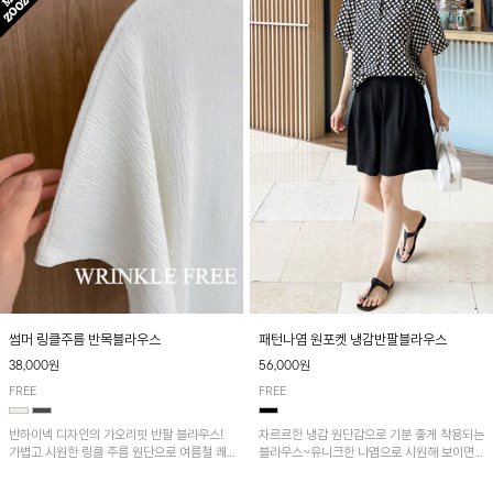
패턴나염 원포켓 냉감반팔블라우스
썸머 링클주름 반목블라우스
56,000원
38,000원
FREE
FREE
차르르한 냉감 원단감으로 기분 좋게 착용되는
반하이넥 디자인의 가오리핏 반팔 블라우스!
블라우스~유니크한 나염으로 시원해 보이면
가볍고 시원한 링클 주름 원단으로 여름철 쾌
서 흐르는 핏이 멋스러운 아이템!
적하게 즐기기 좋은 아이템이에요~