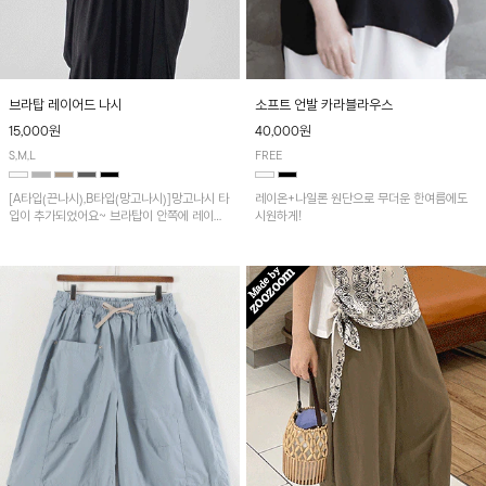
브라탑 레이어드 나시
소프트 언발 카라블라우스
15,000원
40,000원
S,M,L
FREE
[A타입(끈나시),B타입(망고나시)]망고나시 타
레이온+나일론 원단으로 무더운 한여름에도
입이 추가되었어요~ 브라탑이 안쪽에 레이어
시원하게!
드 되어 실용적인 나시!