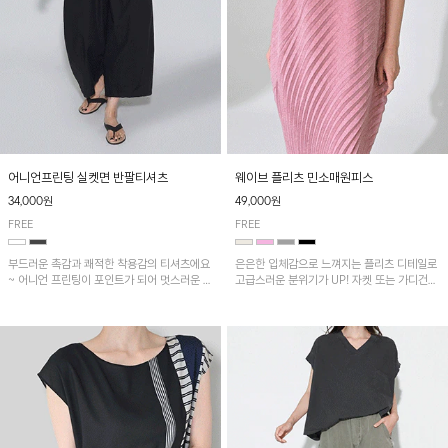
어니언프린팅 실켓면 반팔티셔츠
웨이브 플리츠 민소매원피스
34,000원
49,000원
FREE
FREE
부드러운 촉감과 쾌적한 착용감의 티셔츠에요
은은한 입체감으로 느껴지는 플리츠 디테일로
~ 어니언 프린팅이 포인트가 되어 멋스러운 아
고급스러운 분위기가 UP! 자켓 또는 가디건과
이템!!
같이 매치해도 잘 어울린답니다!