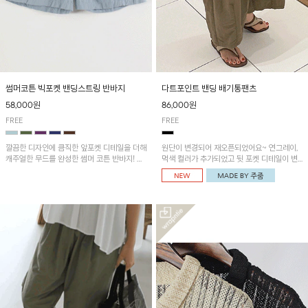
썸머코튼 빅포켓 밴딩스트링 반바지
다트포인트 밴딩 배기통팬츠
58,000원
86,000원
FREE
FREE
깔끔한 디자인에 큼직한 앞포켓 디테일을 더해
원단이 변경되어 재오픈되었어요~ 연그레이,
캐주얼한 무드를 완성한 썸머 코튼 반바지! 허
먹색 컬러가 추가되었고 뒷 포켓 디테일이 변
리 밴딩과 스트링으로 편안한 핏을 연출하며,
경되었습니다~가볍고 시원하게 착용되는 배
가볍고 쾌적한 착용감으로 여름 시즌 내내 데
기통팬츠! 허리밴딩과 여유로운 통으로 편안해
일리 하게 활용하기 좋아요~
매일 손이 자주 갈 아이템!