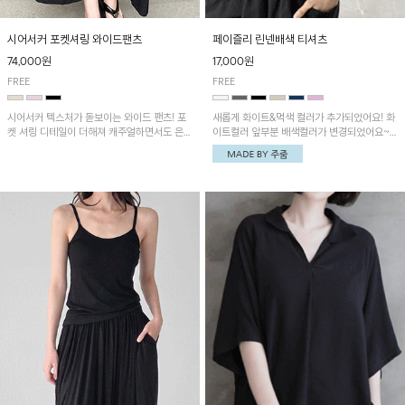
시어서커 포켓셔링 와이드팬츠
페이즐리 린넨배색 티셔츠
74,000원
17,000원
FREE
FREE
시어서커 텍스처가 돋보이는 와이드 팬츠! 포
새롭게 화이트&먹색 컬러가 추가되었어요! 화
켓 셔링 디테일이 더해져 캐주얼하면서도 은은
이트컬러 앞부분 배색컬러가 변경되었어요~
한 포인트를 연출하며, 여유로운 와이드 핏으
중앙 린넨배색으로 유니크하면서 페이즐리 패
로 편안하고 멋스러운 실루엣을 완성해 줍니
턴으로 감각적인 분위기를 연출이 가능한 티셔
다. 가볍고 쾌적한 착용감으로 여름철 데일리
츠!
아이템으로 활용하기 좋아요~