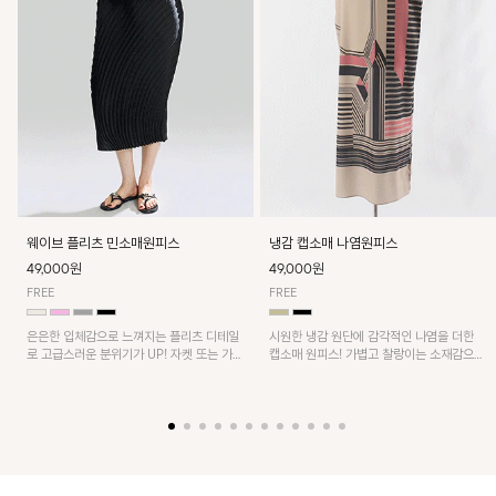
웨이브 플리츠 민소매원피스
냉감 캡소매 나염원피스
49,000원
49,000원
FREE
FREE
은은한 입체감으로 느껴지는 플리츠 디테일
시원한 냉감 원단에 감각적인 나염을 더한
로 고급스러운 분위기가 UP! 자켓 또는 가디
캡소매 원피스! 가볍고 찰랑이는 소재감으로
건과 같이 매치해도 잘 어울린답니다!
쾌적하게 착용되며, 밑단 트임 디테일이 더해
져 활동성을 높였어요~