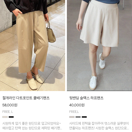
절개라인 다트포인트 쿨배기팬츠
뒷밴딩 슬랙스 하프팬츠
58,000원
40,000원
FREE, L
FREE,L
시원하게 입기 좋은 원단으로 입고되었어요~
사이드에 핀턱을 잡아주어 멋스러운 실루엣이
매끄럽고 탄력 있는 원단으로 제작된 배기팬츠
연출되는 하프팬츠! 시원한 슬랙스 원단으로