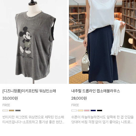
[디즈니정품]미키프린팅 워싱민소매
내추럴 드롭라인 캡소매블라우스
33,000원
28,000원
FREE
FREE
빈티지한 피그먼트 워싱면으로 제작된 민소매
쉬폰이 하늘하늘하면서도 앞쪽에 한 겹 안감을
티셔츠입니다~소프트하고 통기성 좋은 원단
덧대어 비침 걱정 없이 입기 좋아요:) 니트로
으로 편안하면서 유니크한 프린팅이 POINT!
배색된 어깨 캡소매가 자연스럽게 감싸주어 세
련된 무드를 연출 해준답니다~