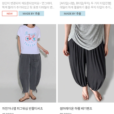
원단이 변경되어 재오픈되었어요~ 연그레이,
[A타입(나염), B타입(무지) 두 가지 타입진행]
먹색 컬러가 추가되었고 뒷 포켓 디테일이 변
데일리 하게 활용하기 좋은 무지 타입이 추가
경되었습니다~가볍고 시원하게 착용되는 배
되었어요~ 볼륨감 있는 항아리핏 실루엣이 유
기통팬츠! 허리밴딩과 여유로운 통으로 편안해
니크하며 포켓디테일이 POINT!
매일 손이 자주 갈 아이템!
자전거나염 피그워싱 반팔티셔츠
썸머레이온 하렘 배기팬츠