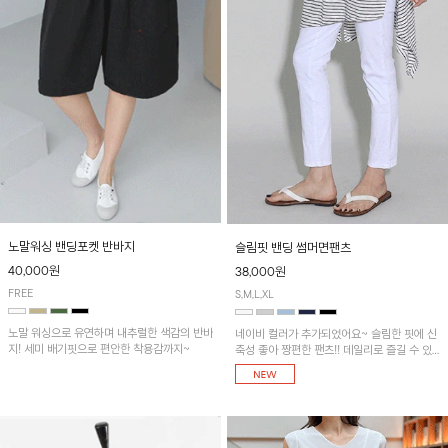
노말워싱 밴딩포켓 반바지
슬림핏 밴딩 썸머면팬츠
40,000원
38,000원
FREE
S,M,L,XL
노말 워싱으로 유연하며 내추럴한 색감의 반바
네이비 컬러가 추가되었어요~ 슬림한 핏에 신
지! 세미 배기핏으로 편안한 착용감까지~
축성 좋아 짱편한 팬츠!! 데일리로 즐길 수 있
는 기본 컬러들로 준비했어요~