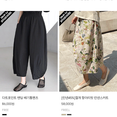
아 여름철 시원하게 착용하기 좋아요~
다트포인트 밴딩 배기통팬츠
[린넨45%]절개 항아리핏 린넨스커트
86,000원
58,000원
FREE
FREE,L