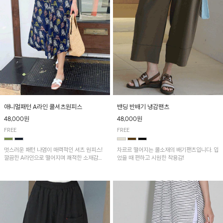
애니멀패턴 A라인 쿨셔츠원피스
밴딩 반배기 냉감팬츠
48,000원
48,000원
FREE
FREE
멋스러운 패턴 나염이 매력적인 셔츠 원피스!
차르르 떨어지는 쿨소재의 배기팬츠입니다. 입
깔끔한 A라인으로 떨어지며 쾌적한 소재감으
었을 때 편하고 시원한 착용감!
로 산뜻하게 착용돼요~