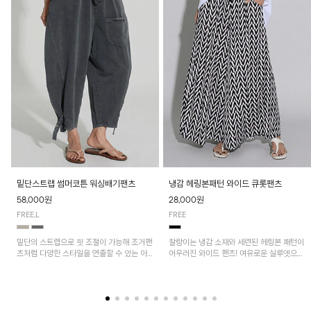
밑단스트랩 썸머코튼 워싱배기팬츠
냉감 헤링본패턴 와이드 큐롯팬츠
58,000원
28,000원
FREE,L
FREE
밑단의 스트랩으로 핏 조절이 가능해 조거팬
찰랑이는 냉감 소재와 세련된 헤링본 패턴이
츠처럼 다양한 스타일을 연출할 수 있는 아
어우러진 와이드 팬츠! 여유로운 실루엣으로
이템! 허리 전체 밴딩과 스트링으로 편안한
활동성이 뛰어나며, 가볍고 시원한 착용감으
착용감이며, 넉넉한 포켓 디테일로 실용성을
로 한여름까지 부담 없이 즐기기 좋은 아이
더했어요~
템입니다.