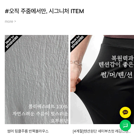
#오직 주줌에서만, 시그니처 ITEM
more >
썸머 링클주름 반목블라우스
[4계절]텐션원단 세미부츠컷 레깅스팬