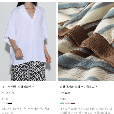
소프트 언발 카라블라우스
배색단가라 슬라브 반팔티셔츠
40,000원
32,000원
FREE
FREE
레이온+나일론 원단으로 무더운 한여름에도
내추럴한 슬라브 텍스처와 배색 단가라 패턴이
시원하게!
조화롭게 어우러진 반팔 티셔츠! 통기성이 좋