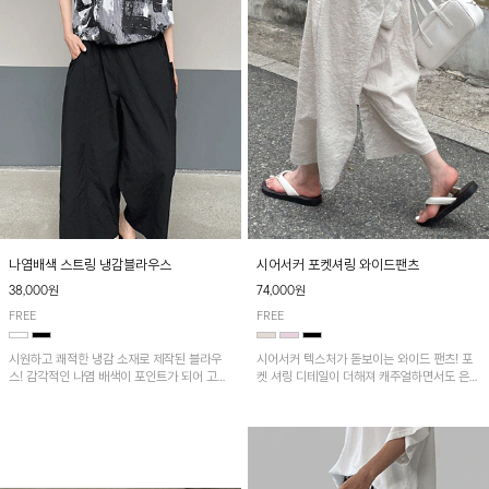
나염배색 스트링 냉감블라우스
시어서커 포켓셔링 와이드팬츠
38,000원
74,000원
FREE
FREE
시원하고 쾌적한 냉감 소재로 제작된 블라우
시어서커 텍스처가 돋보이는 와이드 팬츠! 포
스! 감각적인 나염 배색이 포인트가 되어 고급
켓 셔링 디테일이 더해져 캐주얼하면서도 은은
스럽고 세련된 분위기를 연출하며, 스트링 디
한 포인트를 연출하며, 여유로운 와이드 핏으
테일로 핏 조절이 가능해 다양한 실루엣으로
로 편안하고 멋스러운 실루엣을 완성해 줍니
착용 가능합니다~
다. 가볍고 쾌적한 착용감으로 여름철 데일리
아이템으로 활용하기 좋아요~