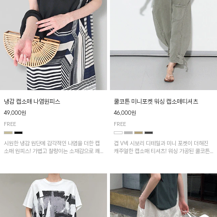
냉감 캡소매 나염원피스
쿨코튼 미니포켓 워싱 캡소매티셔츠
49,000원
46,000원
FREE
FREE
시원한 냉감 원단에 감각적인 나염을 더한 캡
겹 V넥 시보리 디테일과 미니 포켓이 더해진
소매 원피스! 가볍고 찰랑이는 소재감으로 쾌
캐주얼한 캡소매 티셔츠! 워싱 가공된 쿨코튼
적하게 착용되며, 밑단 트임 디테일이 더해져
원단으로 통기성이 좋아 쾌적하게 착용되며 다
활동성을 높였어요~
양한 하의와 매치하기 좋은 아이템입니다~