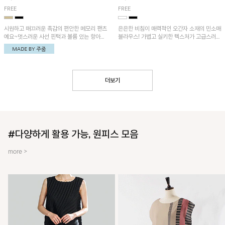
FREE
FREE
시원하고 매끄러운 촉감의 편안한 메모리 팬츠
은은한 비침이 매력적인 오간자 소재의 민소매
예요~멋스러운 사선 핀턱과 볼륨 있는 항아리
블라우스! 가볍고 실키한 텍스처가 고급스러운
핏이 유니크한 아이템!
무드를 더해주며, 벌룬핏 실루엣이 멋스러운
아이템이에요~
더보기
#다양하게 활용 가능, 원피스 모음
more >