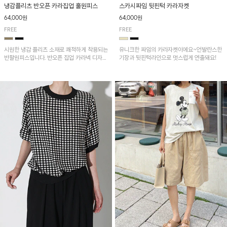
냉감플리츠 반오픈 카라집업 훌원피스
스카시짜임 뒷핀턱 카라자켓
64,000원
64,000원
FREE
FREE
시원한 냉감 플리츠 소재로 쾌적하게 착용되는
유니크한 짜임의 카라자켓이에요~언발란스한
반팔원피스입니다. 반오픈 집업 카라넥 디자인
기장과 뒷핀턱라인으로 멋스럽게 연출돼요!
이 깔끔한 포인트를 더해주며, 자연스럽게 퍼
지는 훌 실루엣이 여성스러운 분위기를 연출해
줘요~