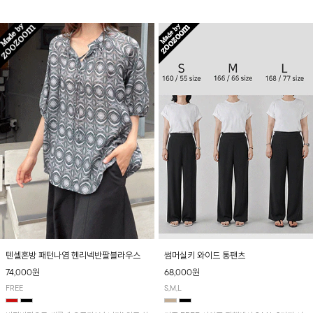
입니다! 유니크한 다트절개 포인트가 돋보이며
산뜻하게 입어보실 거예요~
뒷밴딩으로 편안하게~
텐셀혼방 패턴나염 헨리넥반팔블라우스
썸머실키 와이드 통팬츠
74,000원
68,000원
FREE
S,M,L