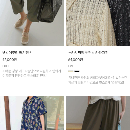
냉감메모리 배기팬츠
스카시짜임 뒷핀턱 카라자켓
42,000원
64,000원
FREE
FREE
가벼운 경량 메모리원단으로 시원하며 밑위가
여유로워 편안하고 멋스러운 팬츠!!
유니크한 짜임의 카라자켓이에요~언발란스한
기장과 뒷핀턱라인으로 멋스럽게 연출돼요!