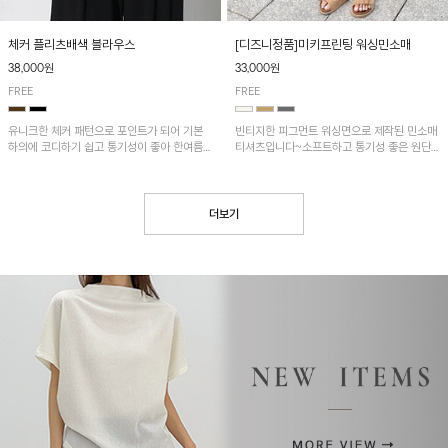
[디즈니정품]미키프린팅 워싱민소매
체커 플리츠배색 블라우스
33,000원
38,000원
FREE
FREE
빈티지한 피그먼트 워싱면으로 제작된 민소매
유니크한 체커 패턴으로 포인트가 되어 기본
티셔츠입니다~소프트하고 통기성 좋은 원단
하의에 코디하기 쉽고 통기성이 좋아 한여름에
으로 편안하면서 유니크한 프린팅이 POINT!
도 시원하게 착용하기 좋답니다~
더보기