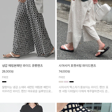
냉감 헤링본패턴 와이드 큐롯팬츠
시어서커 포켓셔링 와이드팬츠
28,000원
74,000원
FREE
FREE
찰랑이는 냉감 소재와 세련된 헤링본 패턴이
시어서커 텍스처가 돋보이는 와이드 팬츠! 포
어우러진 와이드 팬츠! 여유로운 실루엣으로
켓 셔링 디테일이 더해져 캐주얼하면서도 은은
활동성이 뛰어나며, 가볍고 시원한 착용감으로
한 포인트를 연출하며, 여유로운 와이드 핏으
한여름까지 부담 없이 즐기기 좋은 아이템입니
로 편안하고 멋스러운 실루엣을 완성해 줍니
다.
다. 가볍고 쾌적한 착용감으로 여름철 데일리
아이템으로 활용하기 좋아요~