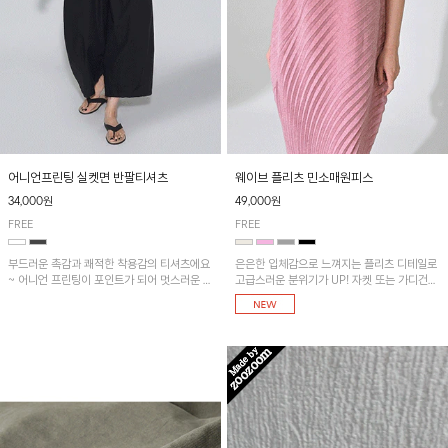
어니언프린팅 실켓면 반팔티셔츠
웨이브 플리츠 민소매원피스
34,000원
49,000원
FREE
FREE
부드러운 촉감과 쾌적한 착용감의 티셔츠에요
은은한 입체감으로 느껴지는 플리츠 디테일로
~ 어니언 프린팅이 포인트가 되어 멋스러운 아
고급스러운 분위기가 UP! 자켓 또는 가디건과
이템!!
같이 매치해도 잘 어울린답니다!