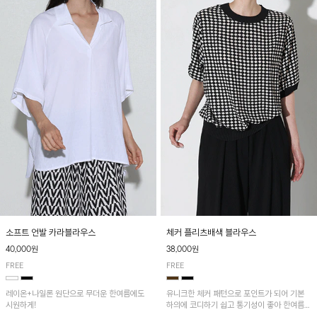
소프트 언발 카라블라우스
체커 플리츠배색 블라우스
40,000원
38,000원
FREE
FREE
레이온+나일론 원단으로 무더운 한여름에도
유니크한 체커 패턴으로 포인트가 되어 기본
시원하게!
하의에 코디하기 쉽고 통기성이 좋아 한여름에
도 시원하게 착용하기 좋답니다~