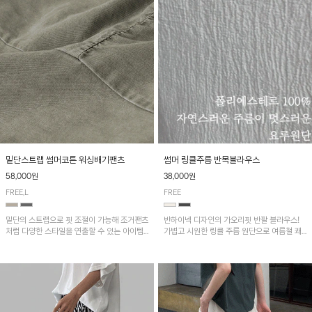
밑단스트랩 썸머코튼 워싱배기팬츠
썸머 링클주름 반목블라우스
58,000원
38,000원
FREE,L
FREE
밑단의 스트랩으로 핏 조절이 가능해 조거팬츠
반하이넥 디자인의 가오리핏 반팔 블라우스!
처럼 다양한 스타일을 연출할 수 있는 아이템!
가볍고 시원한 링클 주름 원단으로 여름철 쾌
허리 전체 밴딩과 스트링으로 편안한 착용감이
적하게 즐기기 좋은 아이템이에요~
며, 넉넉한 포켓 디테일로 실용성을 더했어요~