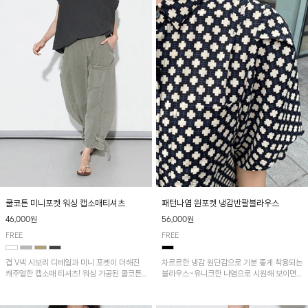
패턴나염 원포켓 냉감반팔블라우스
쿨코튼 미니포켓 워싱 캡소매티셔츠
56,000원
46,000원
FREE
FREE
차르르한 냉감 원단감으로 기분 좋게 착용되는
겹 V넥 시보리 디테일과 미니 포켓이 더해진
블라우스~유니크한 나염으로 시원해 보이면
캐주얼한 캡소매 티셔츠! 워싱 가공된 쿨코튼
서 흐르는 핏이 멋스러운 아이템!
원단으로 통기성이 좋아 쾌적하게 착용되며 다
양한 하의와 매치하기 좋은 아이템입니다~