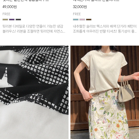
49,000원
32,000원
FREE
FREE
뒷리본 디테일로 다양한 연출이 가능한 냉감
내추럴한 슬라브 텍스처와 배색 단가라 패턴이
블라우스! 리본을 조절하면 뒷라인에 자연스러
조화롭게 어우러진 반팔 티셔츠! 통기성이 좋
운 셔링이 더해져 여성스러운 무드를 완성하
아 여름철 시원하게 착용하기 좋아요~
며, 밑단 핀턱 디테일이 더해져 세련된 포인트
를 더해줍니다.