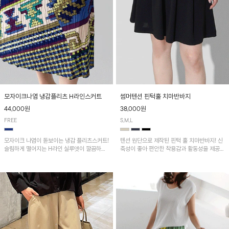
모자이크나염 냉감플리츠 H라인스커트
썸머텐션 핀턱훌 치마반바지
44,000원
38,000원
FREE
S,M,L
모자이크 나염이 돋보이는 냉감 플리츠스커트!
텐션 원단으로 제작된 핀턱 훌 치마반바지! 신
슬림하게 떨어지는 H라인 실루엣이 깔끔하고
축성이 좋아 편안한 착용감과 활동성을 제공하
여성스러운 핏을 연출해 줘요~ 허리 전체 밴딩
며 자연스럽게 살짝 퍼지는 핀턱 훌 라인이 여
으로 편안한 착용감이며, 밑단 트임으로 활동
성스러운 실루엣을 연출해 줘요~
성을 더했어요~