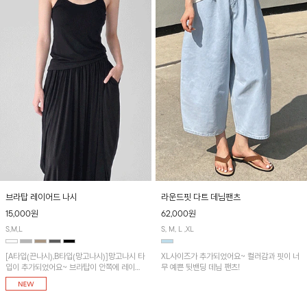
브라탑 레이어드 나시
라운드핏 다트 데님팬츠
15,000원
62,000원
S,M,L
S, M, L ,XL
[A타입(끈나시),B타입(망고나시)]망고나시 타
XL사이즈가 추가되었어요~ 컬러감과 핏이 너
입이 추가되었어요~ 브라탑이 안쪽에 레이어
무 예쁜 뒷밴딩 데님 팬츠!
드 되어 실용적인 나시!