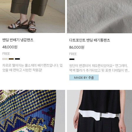
밴딩 반배기 냉감팬츠
다트포인트 밴딩 배기통팬츠
48,000원
86,000원
FREE
FREE
차르르 떨어지는 쿨소재의 배기팬츠입니다. 입
원단이 변경되어 재오픈되었어요~ 연그레이,
었을 때 편하고 시원한 착용감!
먹색 컬러가 추가되었고 뒷 포켓 디테일이 변
경되었습니다~가볍고 시원하게 착용되는 배
기통팬츠! 허리밴딩과 여유로운 통으로 편안해
매일 손이 자주 갈 아이템!