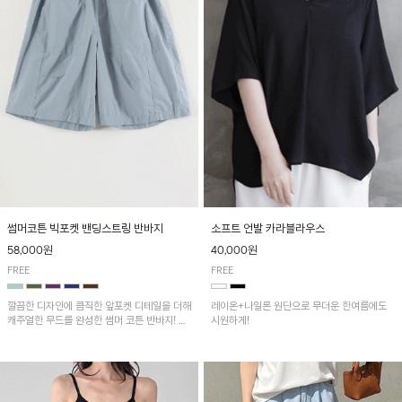
썸머코튼 빅포켓 밴딩스트링 반바지
소프트 언발 카라블라우스
58,000원
40,000원
FREE
FREE
깔끔한 디자인에 큼직한 앞포켓 디테일을 더해
레이온+나일론 원단으로 무더운 한여름에도
캐주얼한 무드를 완성한 썸머 코튼 반바지! 허
시원하게!
리 밴딩과 스트링으로 편안한 핏을 연출하며,
가볍고 쾌적한 착용감으로 여름 시즌 내내 데
일리 하게 활용하기 좋아요~