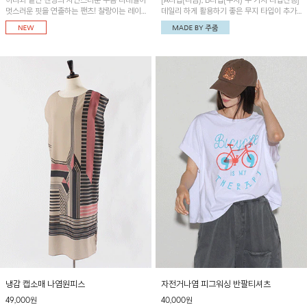
허리와 밑단 밴딩의 자연스러운 주름 디테일이
[A타입(나염), B타입(무지) 두 가지 타입진행]
멋스러운 핏을 연출하는 팬츠! 찰랑이는 레이
데일리 하게 활용하기 좋은 무지 타입이 추가
온 소재로 가볍고 시원하게 착용되며, 여유로
되었어요~ 볼륨감 있는 항아리핏 실루엣이 유
운 실루엣으로 활동성이 좋아 데일리 하게 즐
니크하며 포켓디테일이 POINT!
기기 좋은 아이템입니다~
냉감 캡소매 나염원피스
자전거나염 피그워싱 반팔티셔츠
49,000원
40,000원