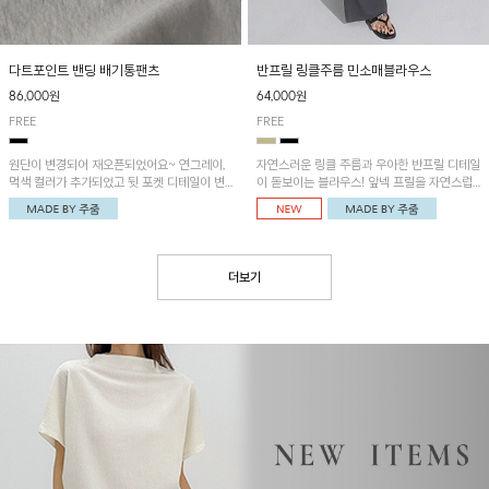
다트포인트 밴딩 배기통팬츠
반프릴 링클주름 민소매블라우스
86,000원
64,000원
FREE
FREE
원단이 변경되어 재오픈되었어요~ 연그레이,
자연스러운 링클 주름과 우아한 반프릴 디테일
먹색 컬러가 추가되었고 뒷 포켓 디테일이 변
이 돋보이는 블라우스! 앞넥 프릴을 자연스럽
경되었습니다~가볍고 시원하게 착용되는 배
게 내려 여성스러운 무드로 연출하거나, 어깨
기통팬츠! 허리밴딩과 여유로운 통으로 편안해
옆 단추에 걸어 세련된 카울넥 스타일로 연출
매일 손이 자주 갈 아이템!
할 수 있는 아이템이에요~
더보기