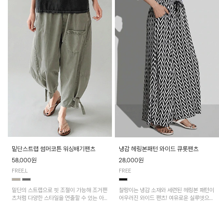
밑단스트랩 썸머코튼 워싱배기팬츠
냉감 헤링본패턴 와이드 큐롯팬츠
58,000원
28,000원
FREE,L
FREE
밑단의 스트랩으로 핏 조절이 가능해 조거팬
찰랑이는 냉감 소재와 세련된 헤링본 패턴이
츠처럼 다양한 스타일을 연출할 수 있는 아
어우러진 와이드 팬츠! 여유로운 실루엣으로
이템! 허리 전체 밴딩과 스트링으로 편안한
활동성이 뛰어나며, 가볍고 시원한 착용감으
착용감이며, 넉넉한 포켓 디테일로 실용성을
로 한여름까지 부담 없이 즐기기 좋은 아이