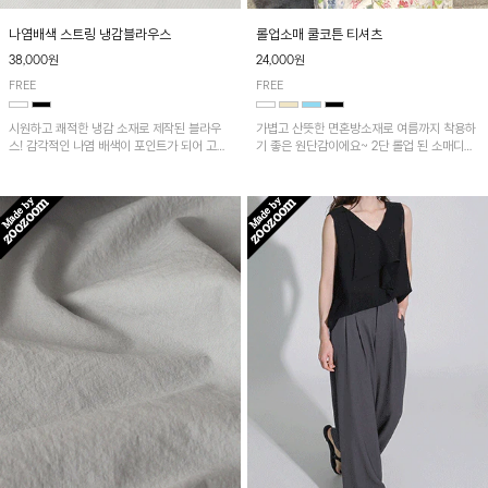
나염배색 스트링 냉감블라우스
롤업소매 쿨코튼 티셔츠
38,000원
24,000원
FREE
FREE
시원하고 쾌적한 냉감 소재로 제작된 블라우
가볍고 산뜻한 면혼방소재로 여름까지 착용하
스! 감각적인 나염 배색이 포인트가 되어 고급
기 좋은 원단감이에요~ 2단 롤업 된 소매디테
스럽고 세련된 분위기를 연출하며, 스트링 디
일이 캐주얼한 무드의 티셔츠로 언발란스한 기
테일로 핏 조절이 가능해 다양한 실루엣으로
장감은 뒷라인까지 예쁘게 연출돼요~
착용 가능합니다~