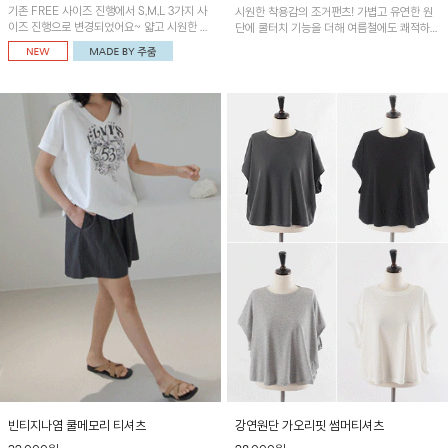
기존 FREE 사이즈 진행에서 S,M,L 3가지 사
시원한 착용감의 조거팬츠! 가볍고 유연한 원
이즈 진행으로 변경되었어요~ 얇고 시원한 원
단에 쿨터치 기능을 더해 여름철에도 쾌적하게
단으로 제작된 와이드팬츠! 베이직한 디자인으
입을 수 있으며, 앞 핀턱 디테일로 감각적인 실
로 코디 활용도가 높은 아이템이에요~
루엣을 연출해 편안함과 스타일을 모두 갖춘
아이템이에요~
빈티지나염 쿨메모리 티셔츠
강연원단 가오리핏 썸머티셔츠