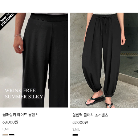
산뜻하게 입어보실 거예요~
썸머실키 와이드 통팬츠
앞핀턱 쿨터치 조거팬츠
68,000원
52,000원
S,M,L
S,M,L