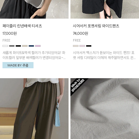
페이즐리 린넨배색 티셔츠
시어서커 포켓셔링 와이드팬츠
17,000원
74,000원
FREE
FREE
새롭게 화이트&먹색 컬러가 추가되었어요! 화
시어서커 텍스처가 돋보이는 와이드 팬츠! 포
이트컬러 앞부분 배색컬러가 변경되었어요~
켓 셔링 디테일이 더해져 캐주얼하면서도 은은
중앙 린넨배색으로 유니크하면서 페이즐리 패
한 포인트를 연출하며, 여유로운 와이드 핏으
턴으로 감각적인 분위기를 연출이 가능한 티셔
로 편안하고 멋스러운 실루엣을 완성해 줍니
츠!
다. 가볍고 쾌적한 착용감으로 여름철 데일리
아이템으로 활용하기 좋아요~