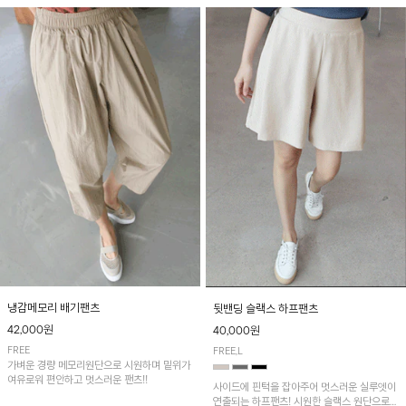
냉감메모리 배기팬츠
뒷밴딩 슬랙스 하프팬츠
42,000원
40,000원
FREE
FREE,L
가벼운 경량 메모리원단으로 시원하며 밑위가
여유로워 편안하고 멋스러운 팬츠!!
사이드에 핀턱을 잡아주어 멋스러운 실루엣이
연출되는 하프팬츠! 시원한 슬랙스 원단으로