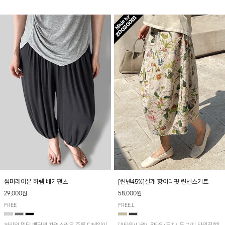
썸머레이온 하렘 배기팬츠
[린넨45%]절개 항아리핏 린넨스커트
29,000원
58,000원
FREE
FREE,L