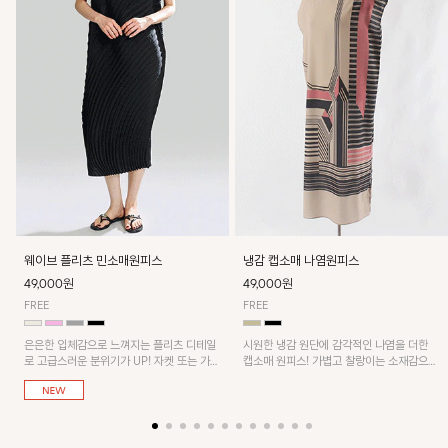
웨이브 플리츠 민소매원피스
냉감 캡소매 나염원피스
49,000원
49,000원
FREE
FREE
은은한 입체감으로 느껴지는 플리츠 디테일
시원한 냉감 원단에 감각적인 나염을 더한
로 고급스러운 분위기가 UP! 자켓 또는 가디
캡소매 원피스! 가볍고 찰랑이는 소재감으로
건과 같이 매치해도 잘 어울린답니다!
쾌적하게 착용되며, 밑단 트임 디테일이 더해
져 활동성을 높였어요~