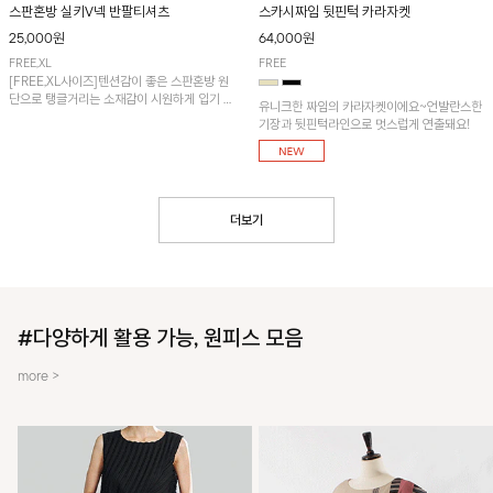
스판혼방 실키V넥 반팔티셔츠
스카시짜임 뒷핀턱 카라자켓
25,000원
64,000원
FREE,XL
FREE
[FREE,XL사이즈]텐션감이 좋은 스판혼방 원
단으로 탱글거리는 소재감이 시원하게 입기 좋
유니크한 짜임의 카라자켓이에요~언발란스한
은 냉감 티셔츠입니다.
기장과 뒷핀턱라인으로 멋스럽게 연출돼요!
더보기
#다양하게 활용 가능, 원피스 모음
more >