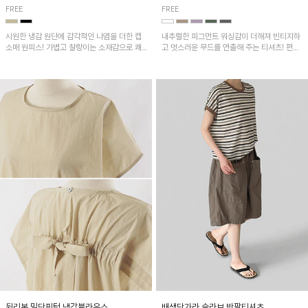
FREE
FREE
시원한 냉감 원단에 감각적인 나염을 더한 캡
내추럴한 피그먼트 워싱감이 더해져 빈티지하
소매 원피스! 가볍고 찰랑이는 소재감으로 쾌
고 멋스러운 무드를 연출해 주는 티셔츠! 편안
적하게 착용되며, 밑단 트임 디테일이 더해져
한 루즈핏으로 여유롭게 착용하기 좋은 아이템
활동성을 높였어요~
이에요~
뒷리본 밑단핀턱 냉감블라우스
배색단가라 슬라브 반팔티셔츠