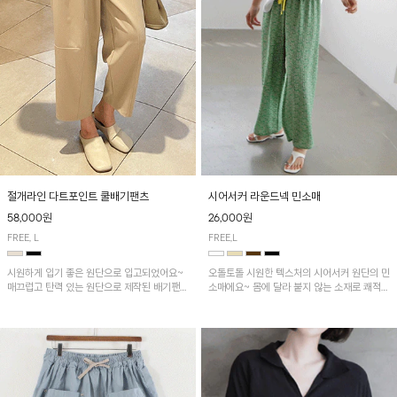
시어서커 라운드넥 민소매
절개라인 다트포인트 쿨배기팬츠
26,000원
58,000원
FREE,L
FREE, L
오돌토돌 시원한 텍스처의 시어서커 원단의 민
시원하게 입기 좋은 원단으로 입고되었어요~
소매에요~ 몸에 달라 붙지 않는 소재로 쾌적하
매끄럽고 탄력 있는 원단으로 제작된 배기팬츠
게 착용하기 좋은 ITEM!
입니다! 유니크한 다트절개 포인트가 돋보이며
뒷밴딩으로 편안하게~