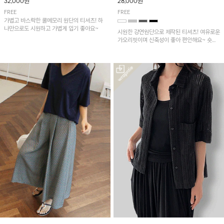
32,000원
28,000원
FREE
FREE
가볍고 바스락한 쿨메모리 원단의 티셔츠! 하
나만으로도 시원하고 가볍게 입기 좋아요~
시원한 강연원단으로 제작된 티셔츠! 여유로운
가오리핏이며 신축성이 좋아 편안해요~ 숏기
장이라 반바지나 배기핏팬츠, 스커트에 예쁘게
입기 좋습니다!