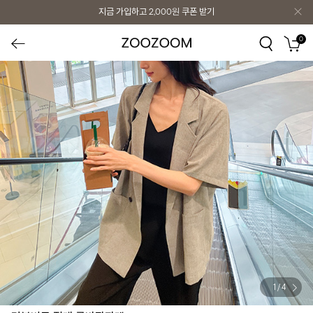
지금 가입하고
2,000원
쿠폰 받기
0
1
/
4