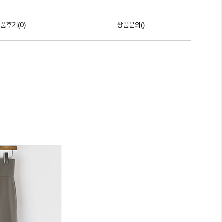
품후기(
0
)
상품문의()