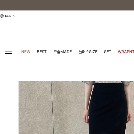
KOR
NEW
BEST
주줌MADE
플러스SIZE
SET
WRAPNT