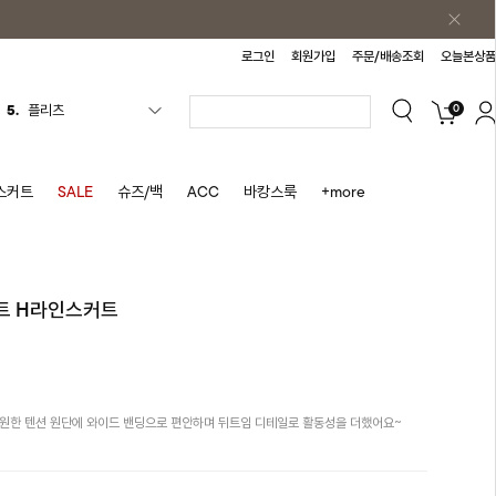
로그인
회원가입
주문/배송조회
오늘본상품
0
6.
나시원피스
7.
치마반바지
8.
바지
스커트
SALE
슈즈/백
ACC
바캉스룩
+more
9.
조끼
10.
자켓
1.
원피스
트 H라인스커트
2.
블라우스
3.
나시
4.
티셔츠
시원한 텐션 원단에 와이드 밴딩으로 편안하며 뒤트임 디테일로 활동성을 더했어요~
5.
플리츠