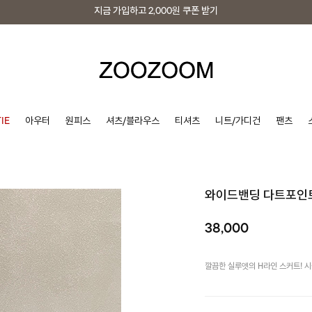
지금 가입하고
2,000원
쿠폰 받기
지금 가입하고
2,000원
쿠폰 받기
IE
아우터
원피스
셔츠/블라우스
티셔츠
니트/가디건
팬츠
와이드밴딩 다트포인
38,000
깔끔한 실루엣의 H라인 스커트! 