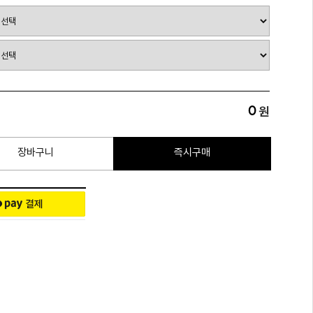
0
원
장바구니
즉시구매