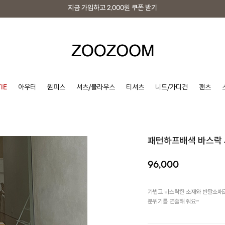
지금 가입하고
2,000원
쿠폰 받기
지금 가입하고
2,000원
쿠폰 받기
IE
아우터
원피스
셔츠/블라우스
티셔츠
니트/가디건
팬츠
패턴하프배색 바스락
96,000
가볍고 바스락한 소재와 반팔소매로
분위기를 연출해 줘요~