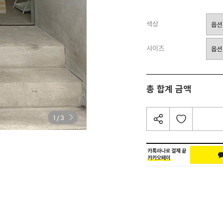
색상
사이즈
총 합계 금액
/
1
3