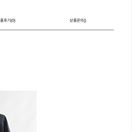
품후기(
0
)
상품문의()