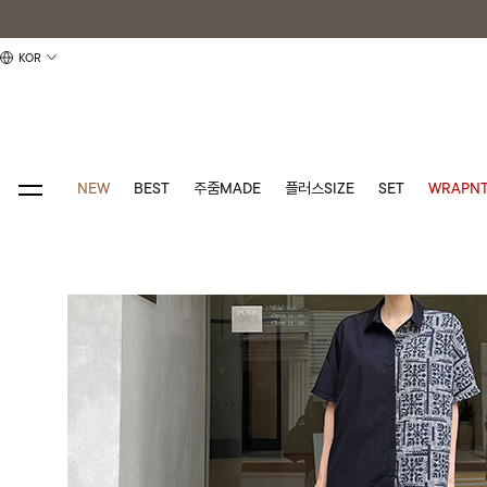
KOR
NEW
BEST
주줌MADE
플러스SIZE
SET
WRAPNT