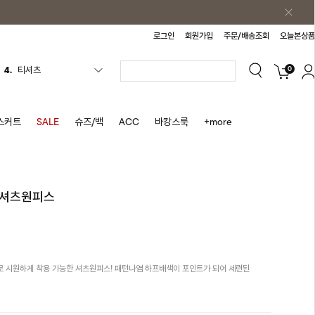
로그인
회원가입
주문/배송조회
오늘본상품
0
5.
플리츠
6.
나시원피스
7.
치마반바지
스커트
SALE
슈즈/백
ACC
바캉스룩
+more
8.
바지
9.
조끼
10.
자켓
 셔츠원피스
1.
원피스
2.
블라우스
3.
나시
 시원하게 착용 가능한 셔츠원피스! 패턴나염 하프배색이 포인트가 되어 세련된
4.
티셔츠