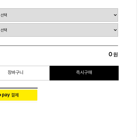
0
원
장바구니
즉시구매