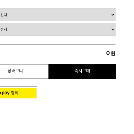
0
원
장바구니
즉시구매