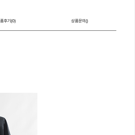
품후기(
0
)
상품문의()