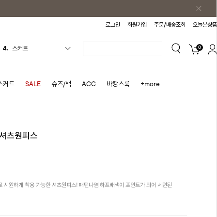
로그인
회원가입
주문/배송조회
오늘본상품
0
5.
반바지
6.
여름티
7.
가디건
스커트
SALE
슈즈/백
ACC
바캉스룩
+more
8.
셔츠
9.
청치마
10.
바스락원피스
 셔츠원피스
1.
원피스
2.
블라우스
3.
나시
 시원하게 착용 가능한 셔츠원피스! 패턴나염 하프배색이 포인트가 되어 세련된
4.
스커트