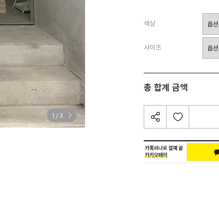
색상
사이즈
총 합계 금액
/
1
3