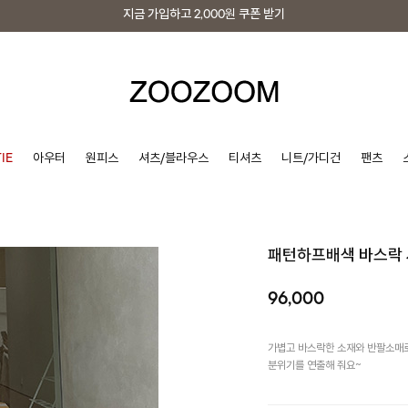
지금 가입하고
2,000원
쿠폰 받기
지금 가입하고
2,000원
쿠폰 받기
IE
아우터
원피스
셔츠/블라우스
티셔츠
니트/가디건
팬츠
패턴하프배색 바스락
96,000
가볍고 바스락한 소재와 반팔소매로
분위기를 연출해 줘요~