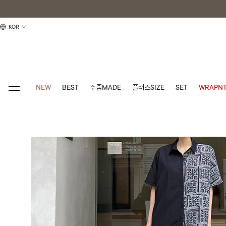
KOR
NEW
BEST
주줌MADE
플러스SIZE
SET
WRAPNT