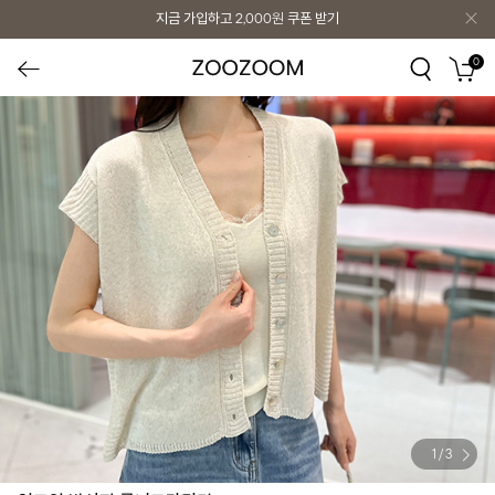
지금 가입하고
2,000원
쿠폰 받기
0
1
/
3