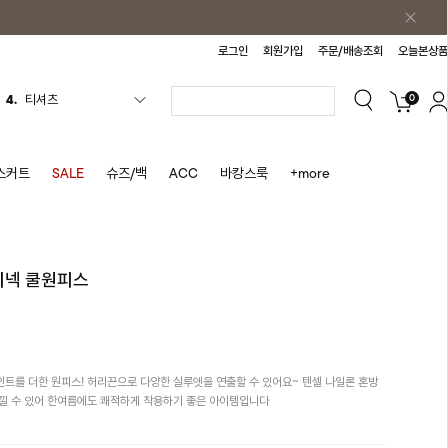
로그인
회원가입
주문/배송조회
오늘본상품
0
5.
플리츠
6.
나시원피스
7.
치마반바지
스커트
SALE
슈즈/백
ACC
바캉스룩
+more
8.
바지
9.
조끼
10.
자켓
리넥 쿨원피스
1.
원피스
2.
블라우스
3.
나시
트를 더한 원피스! 허리끈으로 다양한 실루엣을 연출할 수 있어요~ 텐셀 나일론 혼방
4.
티셔츠
낄 수 있어 한여름에도 쾌적하게 착용하기 좋은 아이템입니다