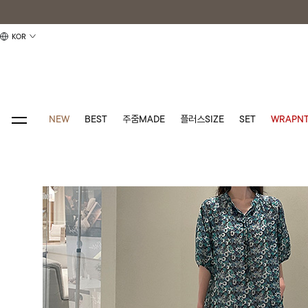
KOR
NEW
BEST
주줌MADE
플러스SIZE
SET
WRAPNT