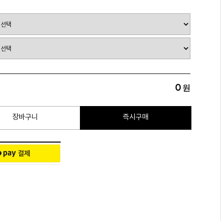
0
원
장바구니
즉시구매