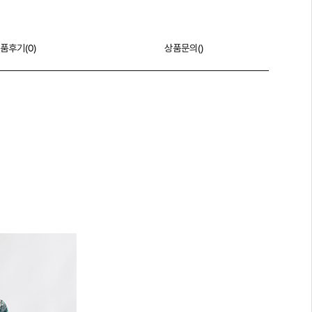
품후기(
0
)
상품문의()