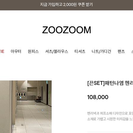
지금 가입하고
2,000원
쿠폰 받기
지금 가입하고
2,000원
쿠폰 받기
IE
아우터
원피스
셔츠/블라우스
티셔츠
니트/가디건
팬츠
[끈SET]패턴나염 헨
108,000
헨리넥과 퍼프소매 디자인으로 포인
소재로 가볍고 시원한 터치감을 느