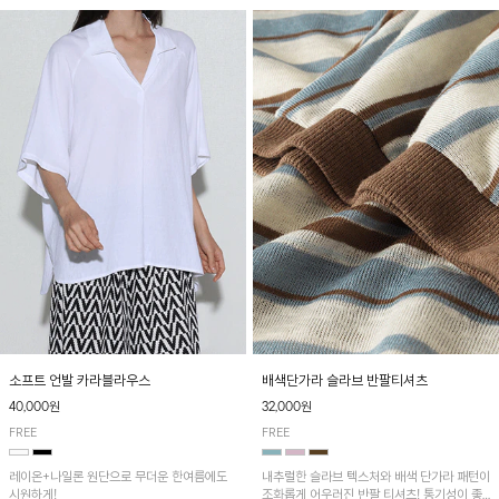
소프트 언발 카라블라우스
배색단가라 슬라브 반팔티셔츠
40,000원
32,000원
FREE
FREE
레이온+나일론 원단으로 무더운 한여름에도
내추럴한 슬라브 텍스처와 배색 단가라 패턴이
시원하게!
조화롭게 어우러진 반팔 티셔츠! 통기성이 좋