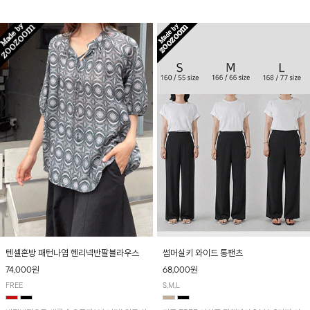
입니다! 유니크한 다트절개 포인트가 돋보이며
산뜻하게 입어보실 거예요~
뒷밴딩으로 편안하게~
텐셀혼방 패턴나염 헨리넥반팔블라우스
썸머실키 와이드 통팬츠
74,000원
68,000원
FREE
S,M,L