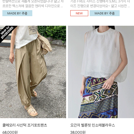
반팔버전으로 새롭게 오픈되었습니다! 얇고 차
기존 FREE 사이즈 진행에서 S,M,L 3가지 사
르르한 텍스처에 깔끔한 헨리넥 디자인으로 제
이즈 진행으로 변경되었어요~ 얇고 시원한 원
작된 블라우스예요~볼륨감있는 소매 셔링과
단으로 제작된 와이드팬츠! 베이직한 디자인으
세련된 나염패턴으로 유니크한 매력 UP!
로 코디 활용도가 높은 아이템이에요~
쿨메모리 사선턱 조거포트팬츠
오간자 벌룬핏 민소매블라우스
68,000원
38,000원