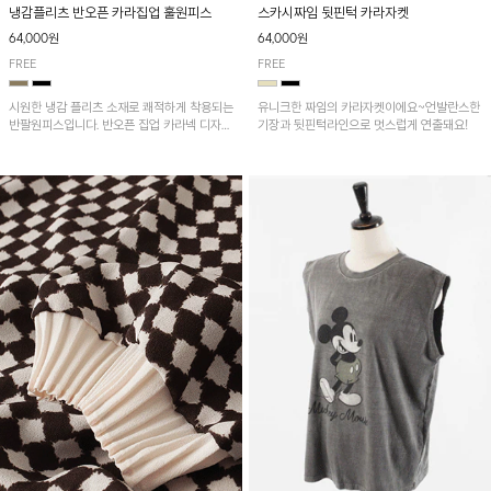
냉감플리츠 반오픈 카라집업 훌원피스
스카시짜임 뒷핀턱 카라자켓
64,000원
64,000원
FREE
FREE
시원한 냉감 플리츠 소재로 쾌적하게 착용되는
유니크한 짜임의 카라자켓이에요~언발란스한
반팔원피스입니다. 반오픈 집업 카라넥 디자인
기장과 뒷핀턱라인으로 멋스럽게 연출돼요!
이 깔끔한 포인트를 더해주며, 자연스럽게 퍼
지는 훌 실루엣이 여성스러운 분위기를 연출해
줘요~