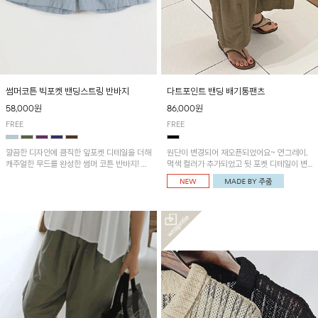
썸머코튼 빅포켓 밴딩스트링 반바지
다트포인트 밴딩 배기통팬츠
58,000원
86,000원
FREE
FREE
깔끔한 디자인에 큼직한 앞포켓 디테일을 더해
원단이 변경되어 재오픈되었어요~ 연그레이,
캐주얼한 무드를 완성한 썸머 코튼 반바지! 허
먹색 컬러가 추가되었고 뒷 포켓 디테일이 변
리 밴딩과 스트링으로 편안한 핏을 연출하며,
경되었습니다~가볍고 시원하게 착용되는 배
가볍고 쾌적한 착용감으로 여름 시즌 내내 데
기통팬츠! 허리밴딩과 여유로운 통으로 편안해
일리 하게 활용하기 좋아요~
매일 손이 자주 갈 아이템!