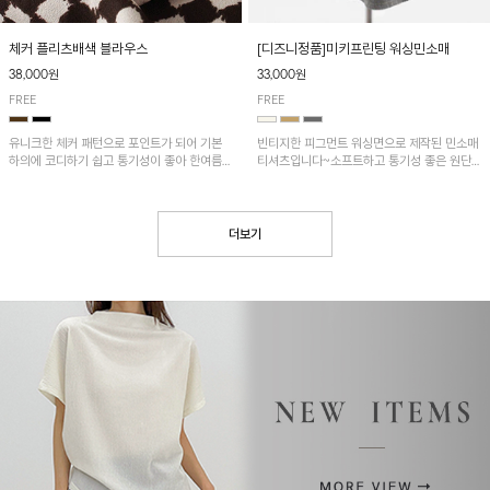
[디즈니정품]미키프린팅 워싱민소매
체커 플리츠배색 블라우스
33,000원
38,000원
FREE
FREE
빈티지한 피그먼트 워싱면으로 제작된 민소매
유니크한 체커 패턴으로 포인트가 되어 기본
티셔츠입니다~소프트하고 통기성 좋은 원단
하의에 코디하기 쉽고 통기성이 좋아 한여름에
으로 편안하면서 유니크한 프린팅이 POINT!
도 시원하게 착용하기 좋답니다~
더보기