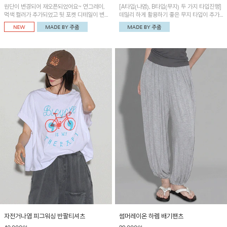
원단이 변경되어 재오픈되었어요~ 연그레이,
[A타입(나염), B타입(무지) 두 가지 타입진행]
먹색 컬러가 추가되었고 뒷 포켓 디테일이 변
데일리 하게 활용하기 좋은 무지 타입이 추가
경되었습니다~가볍고 시원하게 착용되는 배
되었어요~ 볼륨감 있는 항아리핏 실루엣이 유
기통팬츠! 허리밴딩과 여유로운 통으로 편안해
니크하며 포켓디테일이 POINT!
매일 손이 자주 갈 아이템!
자전거나염 피그워싱 반팔티셔츠
썸머레이온 하렘 배기팬츠