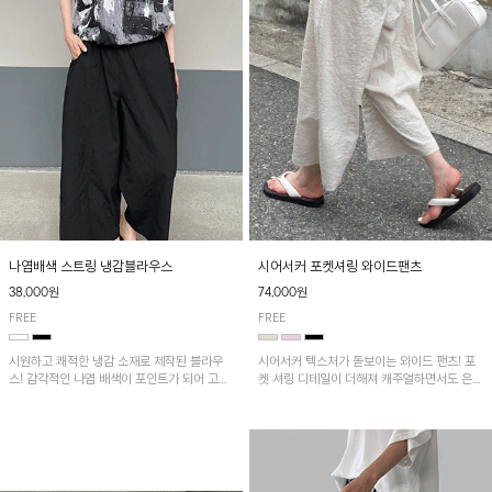
나염배색 스트링 냉감블라우스
시어서커 포켓셔링 와이드팬츠
38,000원
74,000원
FREE
FREE
시원하고 쾌적한 냉감 소재로 제작된 블라우
시어서커 텍스처가 돋보이는 와이드 팬츠! 포
스! 감각적인 나염 배색이 포인트가 되어 고급
켓 셔링 디테일이 더해져 캐주얼하면서도 은은
스럽고 세련된 분위기를 연출하며, 스트링 디
한 포인트를 연출하며, 여유로운 와이드 핏으
테일로 핏 조절이 가능해 다양한 실루엣으로
로 편안하고 멋스러운 실루엣을 완성해 줍니
착용 가능합니다~
다. 가볍고 쾌적한 착용감으로 여름철 데일리
아이템으로 활용하기 좋아요~