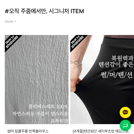
#오직 주줌에서만, 시그니처 ITEM
more >
썸머 링클주름 반목블라우스
[4계절]텐션원단 세미부츠컷 레깅스팬