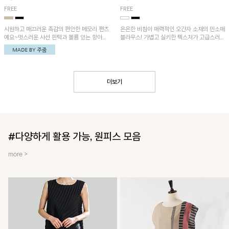
FREE
FREE
시원하고 매끄러운 촉감의 편안한 메모리 팬츠
은은한 비침이 매력적인 오간자 소재의 민소매
예요~멋스러운 사선 핀턱과 볼륨 있는 항아리
블라우스! 가볍고 실키한 텍스처가 고급스러운
핏이 유니크한 아이템!
무드를 더해주며, 벌룬핏 실루엣이 멋스러운
아이템이에요~
더보기
#다양하게 활용 가능, 원피스 모음
more >