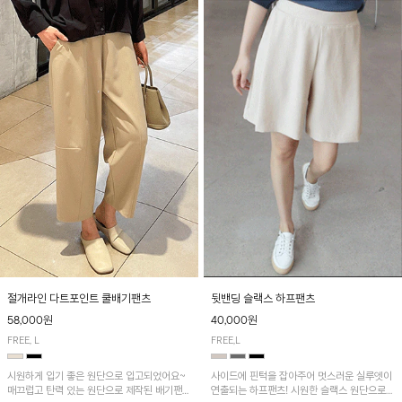
절개라인 다트포인트 쿨배기팬츠
뒷밴딩 슬랙스 하프팬츠
58,000원
40,000원
FREE, L
FREE,L
시원하게 입기 좋은 원단으로 입고되었어요~
사이드에 핀턱을 잡아주어 멋스러운 실루엣이
매끄럽고 탄력 있는 원단으로 제작된 배기팬츠
연출되는 하프팬츠! 시원한 슬랙스 원단으로