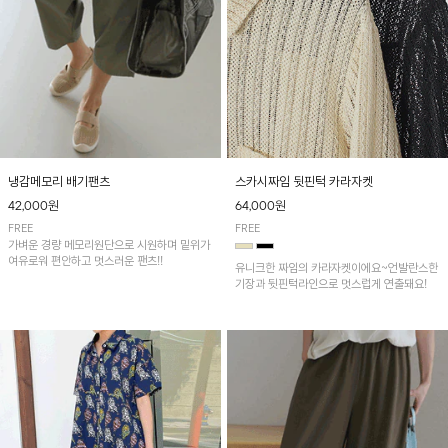
냉감메모리 배기팬츠
스카시짜임 뒷핀턱 카라자켓
42,000원
64,000원
FREE
FREE
가벼운 경량 메모리원단으로 시원하며 밑위가
여유로워 편안하고 멋스러운 팬츠!!
유니크한 짜임의 카라자켓이에요~언발란스한
기장과 뒷핀턱라인으로 멋스럽게 연출돼요!