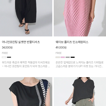
어니언프린팅 실켓면 반팔티셔츠
웨이브 플리츠 민소매원피스
34,000원
49,000원
FREE
FREE
부드러운 촉감과 쾌적한 착용감의 티셔츠에요
은은한 입체감으로 느껴지는 플리츠 디테일로
~ 어니언 프린팅이 포인트가 되어 멋스러운 아
고급스러운 분위기가 UP! 자켓 또는 가디건과
이템!!
같이 매치해도 잘 어울린답니다!