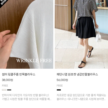
패턴나염 원포켓 냉감반팔블라우스
썸머 링클주름 반목블라우스
56,000원
38,000원
FREE
FREE
차르르한 냉감 원단감으로 기분 좋게 착용되는
반하이넥 디자인의 가오리핏 반팔 블라우스!
블라우스~유니크한 나염으로 시원해 보이면
가볍고 시원한 링클 주름 원단으로 여름철 쾌
서 흐르는 핏이 멋스러운 아이템!
적하게 즐기기 좋은 아이템이에요~