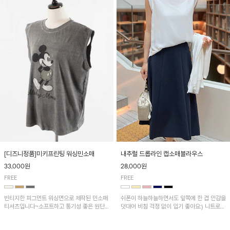
[디즈니정품]미키프린팅 워싱민소매
내추럴 드롭라인 캡소매블라우스
33,000원
28,000원
FREE
FREE
빈티지한 피그먼트 워싱면으로 제작된 민소매
쉬폰이 하늘하늘하면서도 앞쪽에 한 겹 안감을
티셔츠입니다~소프트하고 통기성 좋은 원단
덧대어 비침 걱정 없이 입기 좋아요:) 니트로
으로 편안하면서 유니크한 프린팅이 POINT!
배색된 어깨 캡소매가 자연스럽게 감싸주어 세
련된 무드를 연출 해준답니다~