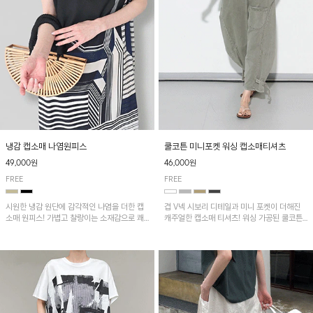
냉감 캡소매 나염원피스
쿨코튼 미니포켓 워싱 캡소매티셔츠
49,000원
46,000원
FREE
FREE
시원한 냉감 원단에 감각적인 나염을 더한 캡
겹 V넥 시보리 디테일과 미니 포켓이 더해진
소매 원피스! 가볍고 찰랑이는 소재감으로 쾌
캐주얼한 캡소매 티셔츠! 워싱 가공된 쿨코튼
적하게 착용되며, 밑단 트임 디테일이 더해져
원단으로 통기성이 좋아 쾌적하게 착용되며 다
활동성을 높였어요~
양한 하의와 매치하기 좋은 아이템입니다~