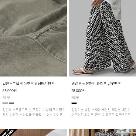
밑단스트랩 썸머코튼 워싱배기팬츠
냉감 헤링본패턴 와이드 큐롯팬츠
58,000원
28,000원
FREE,L
FREE
밑단의 스트랩으로 핏 조절이 가능해 조거팬츠
찰랑이는 냉감 소재와 세련된 헤링본 패턴이
처럼 다양한 스타일을 연출할 수 있는 아이템!
어우러진 와이드 팬츠! 여유로운 실루엣으로
허리 전체 밴딩과 스트링으로 편안한 착용감이
활동성이 뛰어나며, 가볍고 시원한 착용감으로
며, 넉넉한 포켓 디테일로 실용성을 더했어요~
한여름까지 부담 없이 즐기기 좋은 아이템입니
다.