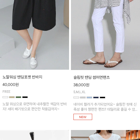
노말워싱 밴딩포켓 반바지
슬림핏 밴딩 썸머면팬츠
40,000원
38,000원
FREE
S,M,L,XL
노말 워싱으로 유연하며 내추럴한 색감의 반바
네이비 컬러가 추가되었어요~ 슬림한 핏에 신
지! 세미 배기핏으로 편안한 착용감까지~
축성 좋아 짱편한 팬츠!! 데일리로 즐길 수 있
는 기본 컬러들로 준비했어요~