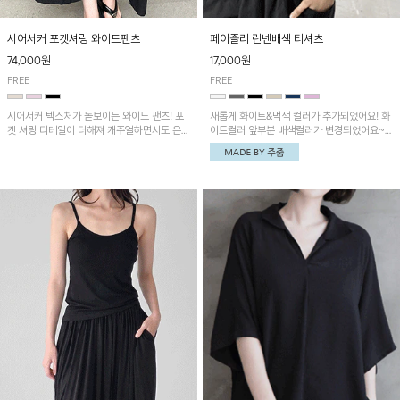
시어서커 포켓셔링 와이드팬츠
페이즐리 린넨배색 티셔츠
74,000원
17,000원
FREE
FREE
시어서커 텍스처가 돋보이는 와이드 팬츠! 포
새롭게 화이트&먹색 컬러가 추가되었어요! 화
켓 셔링 디테일이 더해져 캐주얼하면서도 은은
이트컬러 앞부분 배색컬러가 변경되었어요~
한 포인트를 연출하며, 여유로운 와이드 핏으
중앙 린넨배색으로 유니크하면서 페이즐리 패
로 편안하고 멋스러운 실루엣을 완성해 줍니
턴으로 감각적인 분위기를 연출이 가능한 티셔
다. 가볍고 쾌적한 착용감으로 여름철 데일리
츠!
아이템으로 활용하기 좋아요~