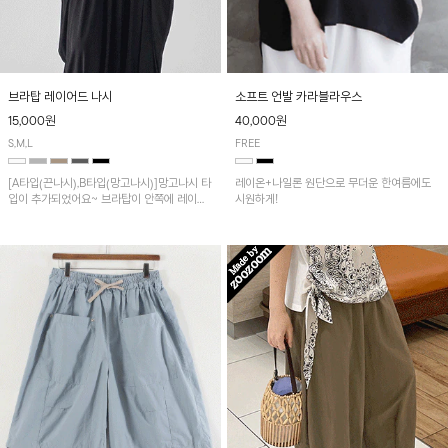
브라탑 레이어드 나시
소프트 언발 카라블라우스
15,000원
40,000원
S,M,L
FREE
[A타입(끈나시),B타입(망고나시)]망고나시 타
레이온+나일론 원단으로 무더운 한여름에도
입이 추가되었어요~ 브라탑이 안쪽에 레이어
시원하게!
드 되어 실용적인 나시!