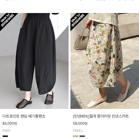
아 여름철 시원하게 착용하기 좋아요~
다트포인트 밴딩 배기통팬츠
[린넨45%]절개 항아리핏 린넨스커트
86,000원
58,000원
FREE
FREE,L