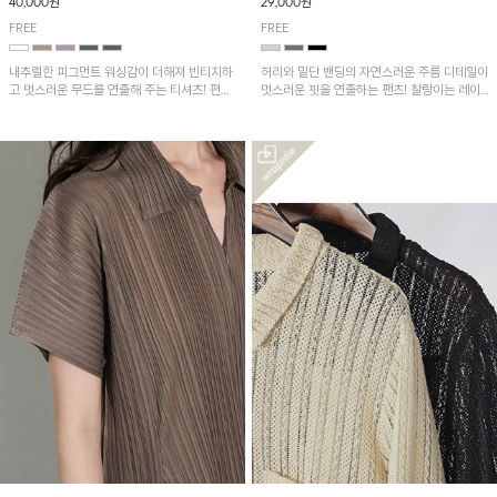
40,000원
29,000원
FREE
FREE
내추럴한 피그먼트 워싱감이 더해져 빈티지하
허리와 밑단 밴딩의 자연스러운 주름 디테일이
고 멋스러운 무드를 연출해 주는 티셔츠! 편안
멋스러운 핏을 연출하는 팬츠! 찰랑이는 레이
한 루즈핏으로 여유롭게 착용하기 좋은 아이템
온 소재로 가볍고 시원하게 착용되며, 여유로
이에요~
운 실루엣으로 활동성이 좋아 데일리 하게 즐
기기 좋은 아이템입니다~