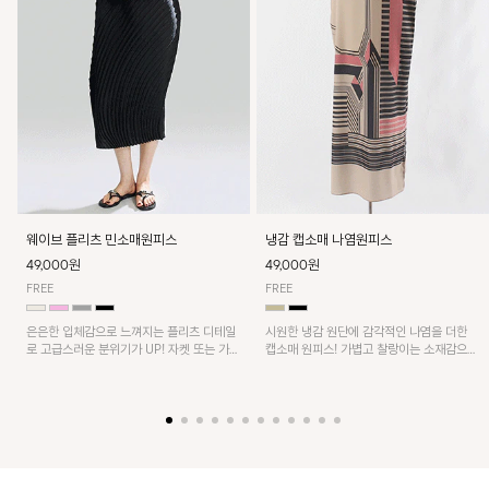
웨이브 플리츠 민소매원피스
냉감 캡소매 나염원피스
49,000원
49,000원
FREE
FREE
은은한 입체감으로 느껴지는 플리츠 디테일
시원한 냉감 원단에 감각적인 나염을 더한
로 고급스러운 분위기가 UP! 자켓 또는 가디
캡소매 원피스! 가볍고 찰랑이는 소재감으로
건과 같이 매치해도 잘 어울린답니다!
쾌적하게 착용되며, 밑단 트임 디테일이 더해
져 활동성을 높였어요~