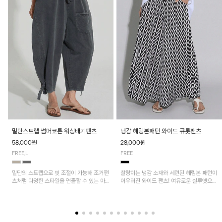
밑단스트랩 썸머코튼 워싱배기팬츠
냉감 헤링본패턴 와이드 큐롯팬츠
58,000원
28,000원
FREE,L
FREE
밑단의 스트랩으로 핏 조절이 가능해 조거팬
찰랑이는 냉감 소재와 세련된 헤링본 패턴이
츠처럼 다양한 스타일을 연출할 수 있는 아
어우러진 와이드 팬츠! 여유로운 실루엣으로
이템! 허리 전체 밴딩과 스트링으로 편안한
활동성이 뛰어나며, 가볍고 시원한 착용감으
착용감이며, 넉넉한 포켓 디테일로 실용성을
로 한여름까지 부담 없이 즐기기 좋은 아이
더했어요~
템입니다.